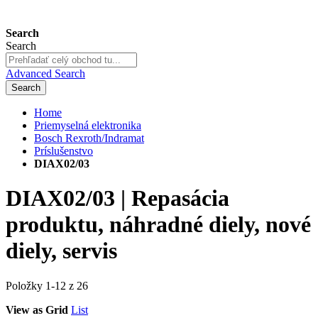
Search
Search
Advanced Search
Search
Home
Priemyselná elektronika
Bosch Rexroth/Indramat
Príslušenstvo
DIAX02/03
DIAX02/03 | Repasácia
produktu, náhradné diely, nové
diely, servis
Položky
1
-
12
z
26
View as
Grid
List