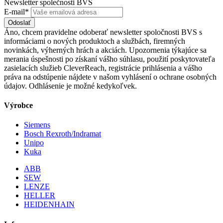
Newsletter společnosti BVS
E-mail*
Odoslať
Áno, chcem pravidelne odoberať newsletter spoločnosti BVS s
informáciami o nových produktoch a službách, firemných
novinkách, výherných hrách a akciách. Upozornenia týkajúce sa
merania úspešnosti po získaní vášho súhlasu, použití poskytovateľa
zasielacích služieb CleverReach, registrácie prihlásenia a vášho
práva na odstúpenie nájdete v našom vyhlásení o ochrane osobných
údajov. Odhlásenie je možné kedykoľvek.
Výrobce
Siemens
Bosch Rexroth/Indramat
Unipo
Kuka
ABB
SEW
LENZE
HELLER
HEIDENHAIN