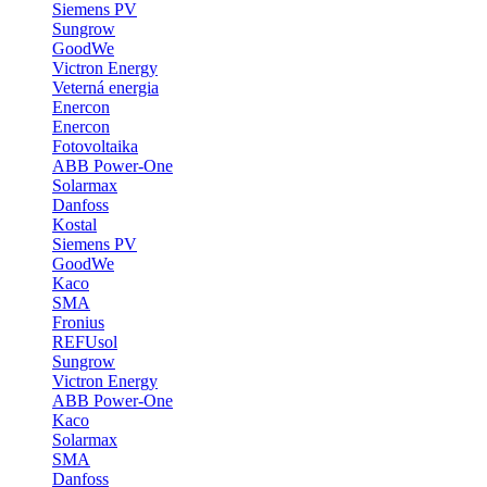
Siemens PV
Sungrow
GoodWe
Victron Energy
Veterná energia
Enercon
Enercon
Fotovoltaika
ABB Power-One
Solarmax
Danfoss
Kostal
Siemens PV
GoodWe
Kaco
SMA
Fronius
REFUsol
Sungrow
Victron Energy
ABB Power-One
Kaco
Solarmax
SMA
Danfoss