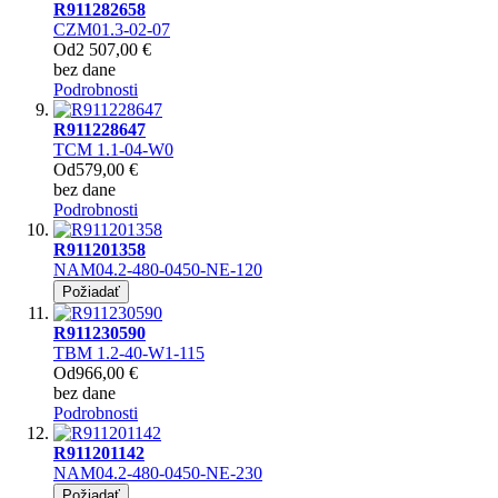
R911282658
CZM01.3-02-07
Od
2 507,00 €
bez dane
Podrobnosti
R911228647
TCM 1.1-04-W0
Od
579,00 €
bez dane
Podrobnosti
R911201358
NAM04.2-480-0450-NE-120
Požiadať
R911230590
TBM 1.2-40-W1-115
Od
966,00 €
bez dane
Podrobnosti
R911201142
NAM04.2-480-0450-NE-230
Požiadať