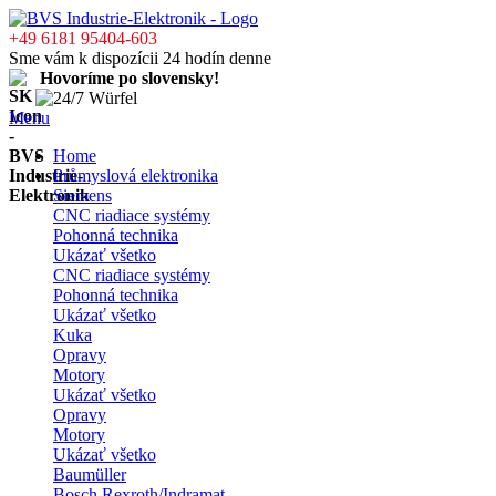
+49 6181 95404-603
Sme vám k dispozícii 24 hodín denne
Hovoríme po slovensky!
Menu
Home
Průmyslová elektronika
Siemens
CNC riadiace systémy
Pohonná technika
Ukázať všetko
CNC riadiace systémy
Pohonná technika
Ukázať všetko
Kuka
Opravy
Motory
Ukázať všetko
Opravy
Motory
Ukázať všetko
Baumüller
Bosch Rexroth/Indramat