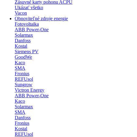
Zásuvné karty pohonu ACPU
Ukázať všetko
Vacon
Obnoviteľné zdroje energie
Fotovoltaika
ABB Power-One
Solarmax
Danfoss
Kostal
Siemens PV
GoodWe
Kaco
SMA
Fronius
REFUsol
Sungrow
Victron Energy
ABB Power-One
Kaco
Solarmax
SMA
Danfoss
Fronius
Kostal
REFUsol