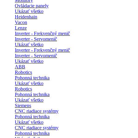
Monitory
Ovládacie panely
Ukázať všetko
Heidenhain
Vacon
Lenze
Inverter - Frekvenčný menič
Inverter - Servomenič
Ukázať všetko
Inverter - Frekvenčný menič
Inverter - Servomenič
Ukázať všetko
ABB
Robotics
Pohonná technika
Ukázať všetko
Robotics
Pohonná technika
Ukázať všetko
Siemens
CNC riadiace systémy
Pohonná technika
Ukázať všetko
CNC riadiace systémy
Pohonná technika