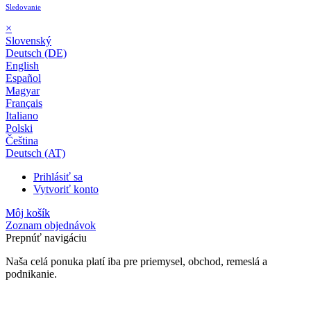
Sledovanie
×
Slovenský
Deutsch (DE)
English
Español
Magyar
Français
Italiano
Polski
Čeština
Deutsch (AT)
Prihlásiť sa
Vytvoriť konto
Môj košík
Zoznam objednávok
Prepnúť navigáciu
Naša celá ponuka platí iba pre priemysel, obchod, remeslá a
podnikanie.
24-mesačná záruka*