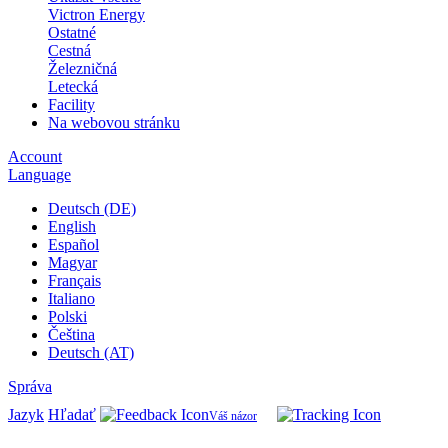
Victron Energy
Ostatné
Cestná
Železničná
Letecká
Facility
Na webovou stránku
Account
Language
Deutsch (DE)
English
Español
Magyar
Français
Italiano
Polski
Čeština
Deutsch (AT)
Správa
Jazyk
Hľadať
Váš názor