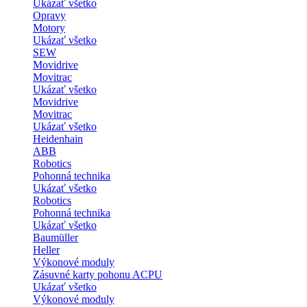
Ukázať všetko
Opravy
Motory
Ukázať všetko
SEW
Movidrive
Movitrac
Ukázať všetko
Movidrive
Movitrac
Ukázať všetko
Heidenhain
ABB
Robotics
Pohonná technika
Ukázať všetko
Robotics
Pohonná technika
Ukázať všetko
Baumüller
Heller
Výkonové moduly
Zásuvné karty pohonu ACPU
Ukázať všetko
Výkonové moduly