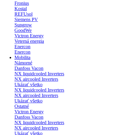
Fronius
Kostal
REFUsol
Siemens PV
Sungrow
GoodWe
Victron Energy
Veterná energia
Enercon
Enercon
Mobilita
Námorné
Danfoss Vacon
NX liquidcooled Inverters
NX aircooled Inverters
Ukázať všetko
NX liquidcooled Inverters
NX aircooled Inverters
Ukázať všetko
Ostatné
Victron Energy
Danfoss Vacon
NX liquidcooled Inverters
NX aircooled Inverters
Ukázať všetko