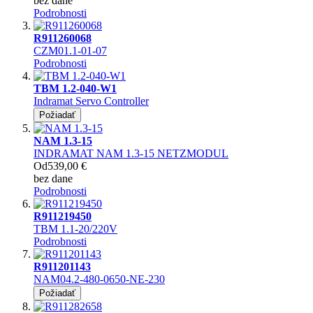
bez dane
Podrobnosti
R911260068
CZM01.1-01-07
Podrobnosti
TBM 1.2-040-W1
Indramat Servo Controller
Požiadať
NAM 1.3-15
INDRAMAT NAM 1.3-15 NETZMODUL
Od
539,00 €
bez dane
Podrobnosti
R911219450
TBM 1.1-20/220V
Podrobnosti
R911201143
NAM04.2-480-0650-NE-230
Požiadať