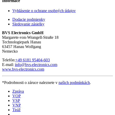
Informace
Vyhlásenie o ochrane osobných údajov
Dodacie podmienky
Sledovanie zásielky
BVS Electronics GmbH
Margarete-von-Wrangell-Straße 18
Technologiepark Hanau
63457 Hanau Wolfgang
Nemecko
Telefón:
+49 6181 95404-603
E-mail:
info@bvs-electronics.com
www.bvs-electronics.com
*Podrobnosti o záruce naleznete v
našich podmínkách
.
Zpráva
VOP
VSP
VNP
Tiráž