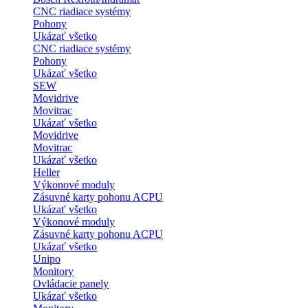
CNC riadiace systémy
Pohony
Ukázať všetko
CNC riadiace systémy
Pohony
Ukázať všetko
SEW
Movidrive
Movitrac
Ukázať všetko
Movidrive
Movitrac
Ukázať všetko
Heller
Výkonové moduly
Zásuvné karty pohonu ACPU
Ukázať všetko
Výkonové moduly
Zásuvné karty pohonu ACPU
Ukázať všetko
Unipo
Monitory
Ovládacie panely
Ukázať všetko