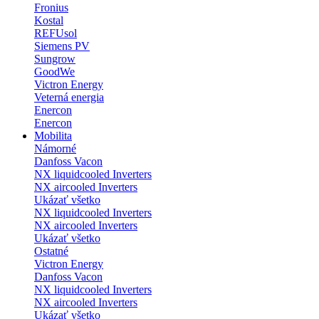
Fronius
Kostal
REFUsol
Siemens PV
Sungrow
GoodWe
Victron Energy
Veterná energia
Enercon
Enercon
Mobilita
Námorné
Danfoss Vacon
NX liquidcooled Inverters
NX aircooled Inverters
Ukázať všetko
NX liquidcooled Inverters
NX aircooled Inverters
Ukázať všetko
Ostatné
Victron Energy
Danfoss Vacon
NX liquidcooled Inverters
NX aircooled Inverters
Ukázať všetko