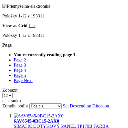
Položky
1
-
12
z
193311
View as
Grid
List
Položky
1
-
12
z
193311
Page
You're currently reading page
1
Page
2
Page
3
Page
4
Page
5
Page
Next
Zobraziť
na stránku
Zoradiť podľa
Set Descending Direction
6AV6545-0BC15-2AX0
SIMATIC DOTYKOVÝ PANEL TP170B FARBA