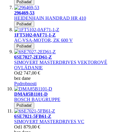
Požiadať
296469-53
HEIDENHAIN HANDRAD HR 410
Požiadať
1FT5102-0AF71-1-Z
AC-VSA-MOTOR, ZK 600 V
Požiadať
6SE7027-2ED61-Z
SIMOVERT MASTERDRIVES VEKTOROVÉ
OVLÁDANIE
Od
2 747,00 €
bez dane
Podrobnosti
DMA85B1101-D
BOSCH BAUGRUPPE
Požiadať
6SE7021-5FB61-Z
SIMOVERT MASTERDRIVES VC
Od
1 879,00 €