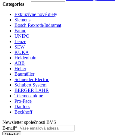
Categories
Exkluzívne nové diely
Siemens
Bosch Rexroth/Indramat
Fanuc
UNIPO
Lenze
SEW
KUKA
Heidenhain
ABB
Heller
Baumüller
Schneider Electric
Schubert System
BERGER LAHR
Telemecanique
Pro-Face
Danfoss
Beckhoff
Newsletter společnosti BVS
E-mail*
Odoslať