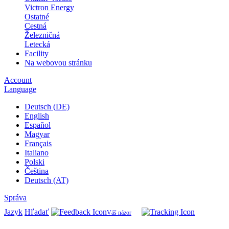
Victron Energy
Ostatné
Cestná
Železničná
Letecká
Facility
Na webovou stránku
Account
Language
Deutsch (DE)
English
Español
Magyar
Français
Italiano
Polski
Čeština
Deutsch (AT)
Správa
Jazyk
Hľadať
Váš názor