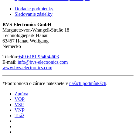
Dodacie podmienky
Sledovanie zásielky
BVS Electronics GmbH
Margarete-von-Wrangell-Straße 18
Technologiepark Hanau
63457 Hanau Wolfgang
Nemecko
Telefón:
+49 6181 95404-603
E-mail:
info@bvs-electronics.com
www.bvs-electronics.com
*Podrobnosti o záruce naleznete v
našich podmínkách
.
Zpráva
VOP
VSP
VNP
Tiráž