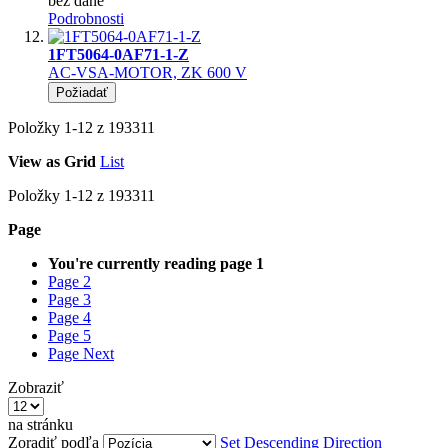
bez dane
Podrobnosti
1FT5064-0AF71-1-Z
AC-VSA-MOTOR, ZK 600 V
Požiadať
Položky
1
-
12
z
193311
View as
Grid
List
Položky
1
-
12
z
193311
Page
You're currently reading page
1
Page
2
Page
3
Page
4
Page
5
Page
Next
Zobraziť
na stránku
Zoradiť podľa
Set Descending Direction