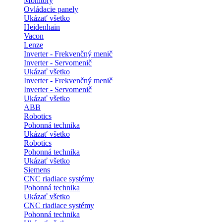
Monitory
Ovládacie panely
Ukázať všetko
Heidenhain
Vacon
Lenze
Inverter - Frekvenčný menič
Inverter - Servomenič
Ukázať všetko
Inverter - Frekvenčný menič
Inverter - Servomenič
Ukázať všetko
ABB
Robotics
Pohonná technika
Ukázať všetko
Robotics
Pohonná technika
Ukázať všetko
Siemens
CNC riadiace systémy
Pohonná technika
Ukázať všetko
CNC riadiace systémy
Pohonná technika