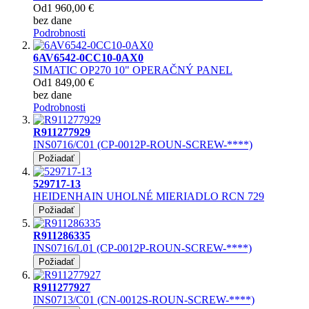
Od
1 960,00 €
bez dane
Podrobnosti
6AV6542-0CC10-0AX0
SIMATIC OP270 10" OPERAČNÝ PANEL
Od
1 849,00 €
bez dane
Podrobnosti
R911277929
INS0716/C01 (CP-0012P-ROUN-SCREW-****)
Požiadať
529717-13
HEIDENHAIN UHOLNÉ MIERIADLO RCN 729
Požiadať
R911286335
INS0716/L01 (CP-0012P-ROUN-SCREW-****)
Požiadať
R911277927
INS0713/C01 (CN-0012S-ROUN-SCREW-****)