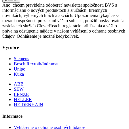
Áno, chcem pravidelne odoberať newsletter spoločnosti BVS s
informáciami o nových produktoch a službách, firemných
novinkách, výherných hrách a akciách. Upozornenia týkajúce sa
merania úspešnosti po získaní vášho súhlasu, použití poskytovateľa
zasielacích služieb CleverReach, registrácie prihlásenia a vášho
práva na odstúpenie nájdete v našom vyhlásení o ochrane osobných
údajov. Odhlásenie je možné kedykoľvek.
Výrobce
Siemens
Bosch Rexroth/Indramat
Unipo
Kuka
ABB
SEW
LENZE
HELLER
HEIDENHAIN
Informace
Vyhlásenie o ochrane osobných údajov