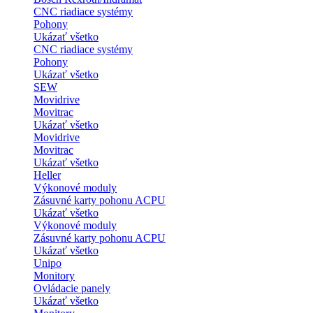
CNC riadiace systémy
Pohony
Ukázať všetko
CNC riadiace systémy
Pohony
Ukázať všetko
SEW
Movidrive
Movitrac
Ukázať všetko
Movidrive
Movitrac
Ukázať všetko
Heller
Výkonové moduly
Zásuvné karty pohonu ACPU
Ukázať všetko
Výkonové moduly
Zásuvné karty pohonu ACPU
Ukázať všetko
Unipo
Monitory
Ovládacie panely
Ukázať všetko