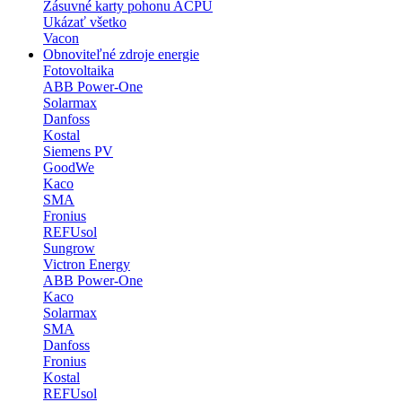
Zásuvné karty pohonu ACPU
Ukázať všetko
Vacon
Obnoviteľné zdroje energie
Fotovoltaika
ABB Power-One
Solarmax
Danfoss
Kostal
Siemens PV
GoodWe
Kaco
SMA
Fronius
REFUsol
Sungrow
Victron Energy
ABB Power-One
Kaco
Solarmax
SMA
Danfoss
Fronius
Kostal
REFUsol