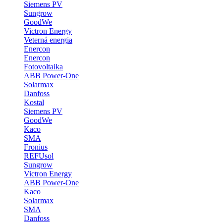
Siemens PV
Sungrow
GoodWe
Victron Energy
Veterná energia
Enercon
Enercon
Fotovoltaika
ABB Power-One
Solarmax
Danfoss
Kostal
Siemens PV
GoodWe
Kaco
SMA
Fronius
REFUsol
Sungrow
Victron Energy
ABB Power-One
Kaco
Solarmax
SMA
Danfoss