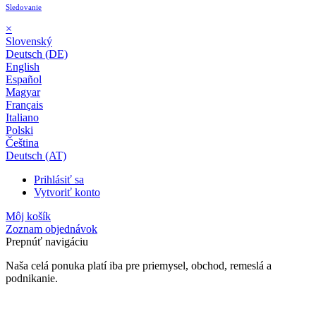
Sledovanie
×
Slovenský
Deutsch (DE)
English
Español
Magyar
Français
Italiano
Polski
Čeština
Deutsch (AT)
Prihlásiť sa
Vytvoriť konto
Môj košík
Zoznam objednávok
Prepnúť navigáciu
Naša celá ponuka platí iba pre priemysel, obchod, remeslá a
podnikanie.
24-mesačná záruka*