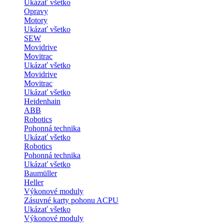
Ukázať všetko
Opravy
Motory
Ukázať všetko
SEW
Movidrive
Movitrac
Ukázať všetko
Movidrive
Movitrac
Ukázať všetko
Heidenhain
ABB
Robotics
Pohonná technika
Ukázať všetko
Robotics
Pohonná technika
Ukázať všetko
Baumüller
Heller
Výkonové moduly
Zásuvné karty pohonu ACPU
Ukázať všetko
Výkonové moduly