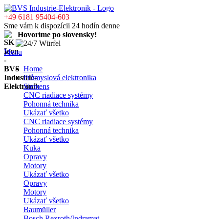
+49 6181 95404-603
Sme vám k dispozícii 24 hodín denne
Hovoríme po slovensky!
Menu
Home
Průmyslová elektronika
Siemens
CNC riadiace systémy
Pohonná technika
Ukázať všetko
CNC riadiace systémy
Pohonná technika
Ukázať všetko
Kuka
Opravy
Motory
Ukázať všetko
Opravy
Motory
Ukázať všetko
Baumüller
Bosch Rexroth/Indramat