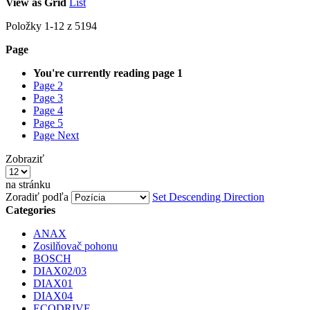
View as
Grid
List
Položky
1
-
12
z
5194
Page
You're currently reading page
1
Page
2
Page
3
Page
4
Page
5
Page
Next
Zobraziť
na stránku
Zoradiť podľa
Set Descending Direction
Categories
ANAX
Zosilňovač pohonu
BOSCH
DIAX02/03
DIAX01
DIAX04
ECODRIVE