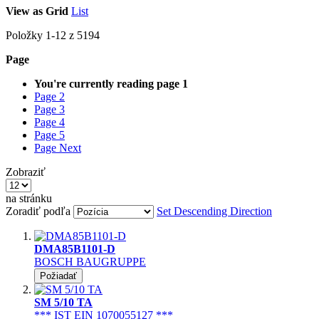
View as
Grid
List
Položky
1
-
12
z
5194
Page
You're currently reading page
1
Page
2
Page
3
Page
4
Page
5
Page
Next
Zobraziť
na stránku
Zoradiť podľa
Set Descending Direction
DMA85B1101-D
BOSCH BAUGRUPPE
Požiadať
SM 5/10 TA
*** IST EIN 1070055127 ***