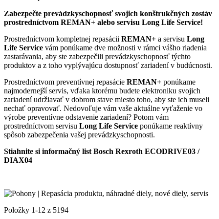
Zabezpečte prevádzkyschopnosť svojich konštrukčných zostáv
prostredníctvom REMAN+ alebo servisu Long Life Service!
Prostredníctvom kompletnej repasácii
REMAN+
a servisu
Long
Life Service
vám ponúkame dve možnosti v rámci vášho riadenia
zastarávania, aby ste zabezpečili prevádzkyschopnosť týchto
produktov a z toho vyplývajúcu dostupnosť zariadení v budúcnosti.
Prostredníctvom preventívnej repasácie
REMAN+
ponúkame
najmodernejší servis, vďaka ktorému budete elektroniku svojich
zariadení udržiavať v dobrom stave miesto toho, aby ste ich museli
nechať opravovať. Nedovoľuje vám vaše aktuálne vyťaženie vo
výrobe preventívne odstavenie zariadení? Potom vám
prostredníctvom servisu
Long Life Service
ponúkame reaktívny
spôsob zabezpečenia vašej prevádzkyschopnosti.
Stiahnite si informačný list Bosch Rexroth ECODRIVE03 /
DIAX04
Položky
1
-
12
z
5194