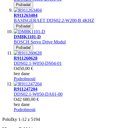
Požiadať
R911263404
BASISGERAET DDS02.2-W200-B 4KHZ
Požiadať
DM8K1101-D
BOSCH Servo Drive Modul
Požiadať
R911260628
DDS02.1-W050-DS04-01
Od
50,00 €
bez dane
Podrobnosti
R911247204
DDS02.1-W050-DA01-00
Od
2 680,00 €
bez dane
Podrobnosti
Položky
1
-
12
z
5194