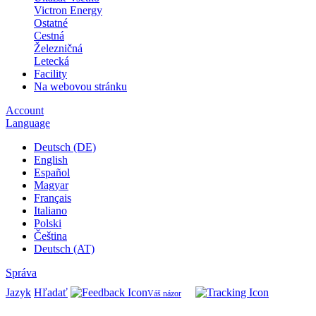
Victron Energy
Ostatné
Cestná
Železničná
Letecká
Facility
Na webovou stránku
Account
Language
Deutsch (DE)
English
Español
Magyar
Français
Italiano
Polski
Čeština
Deutsch (AT)
Správa
Jazyk
Hľadať
Váš názor