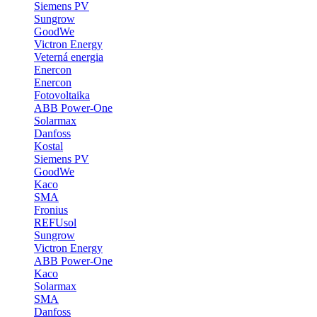
Siemens PV
Sungrow
GoodWe
Victron Energy
Veterná energia
Enercon
Enercon
Fotovoltaika
ABB Power-One
Solarmax
Danfoss
Kostal
Siemens PV
GoodWe
Kaco
SMA
Fronius
REFUsol
Sungrow
Victron Energy
ABB Power-One
Kaco
Solarmax
SMA
Danfoss