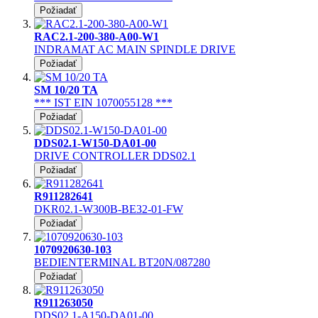
Požiadať
RAC2.1-200-380-A00-W1
INDRAMAT AC MAIN SPINDLE DRIVE
Požiadať
SM 10/20 TA
*** IST EIN 1070055128 ***
Požiadať
DDS02.1-W150-DA01-00
DRIVE CONTROLLER DDS02.1
Požiadať
R911282641
DKR02.1-W300B-BE32-01-FW
Požiadať
1070920630-103
BEDIENTERMINAL BT20N/087280
Požiadať
R911263050
DDS02.1-A150-DA01-00