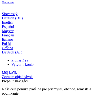
Sledovanie
×
Slovenský
Deutsch (DE)
English
Español
Magyar
Français
Italiano
Polski
Čeština
Deutsch (AT)
Prihlásiť sa
Vytvoriť konto
Môj košík
Zoznam objednávok
Prepnúť navigáciu
Naša celá ponuka platí iba pre priemysel, obchod, remeslá a
podnikanie.
24-mesačná záruka*