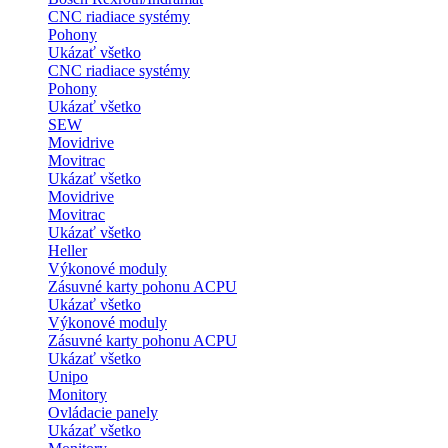
CNC riadiace systémy
Pohony
Ukázať všetko
CNC riadiace systémy
Pohony
Ukázať všetko
SEW
Movidrive
Movitrac
Ukázať všetko
Movidrive
Movitrac
Ukázať všetko
Heller
Výkonové moduly
Zásuvné karty pohonu ACPU
Ukázať všetko
Výkonové moduly
Zásuvné karty pohonu ACPU
Ukázať všetko
Unipo
Monitory
Ovládacie panely
Ukázať všetko