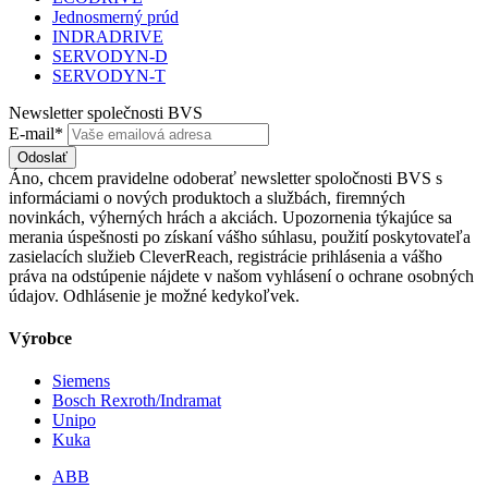
Jednosmerný prúd
INDRADRIVE
SERVODYN-D
SERVODYN-T
Newsletter společnosti BVS
E-mail*
Odoslať
Áno, chcem pravidelne odoberať newsletter spoločnosti BVS s
informáciami o nových produktoch a službách, firemných
novinkách, výherných hrách a akciách. Upozornenia týkajúce sa
merania úspešnosti po získaní vášho súhlasu, použití poskytovateľa
zasielacích služieb CleverReach, registrácie prihlásenia a vášho
práva na odstúpenie nájdete v našom vyhlásení o ochrane osobných
údajov. Odhlásenie je možné kedykoľvek.
Výrobce
Siemens
Bosch Rexroth/Indramat
Unipo
Kuka
ABB