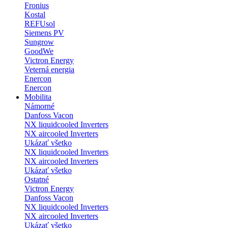
Fronius
Kostal
REFUsol
Siemens PV
Sungrow
GoodWe
Victron Energy
Veterná energia
Enercon
Enercon
Mobilita
Námorné
Danfoss Vacon
NX liquidcooled Inverters
NX aircooled Inverters
Ukázať všetko
NX liquidcooled Inverters
NX aircooled Inverters
Ukázať všetko
Ostatné
Victron Energy
Danfoss Vacon
NX liquidcooled Inverters
NX aircooled Inverters
Ukázať všetko