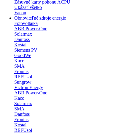
Zásuvné karty pohonu ACPU
Ukázať všetko
Vacon
Obnoviteľné zdroje energie
Fotovoltaika
ABB Power-One
Solarmax
Danfoss
Kostal
Siemens PV
GoodWe
Kaco
SMA
Fronius
REFUsol
Sungrow
Victron Energy
ABB Power-One
Kaco
Solarmax
SMA
Danfoss
Fronius
Kostal
REFUsol