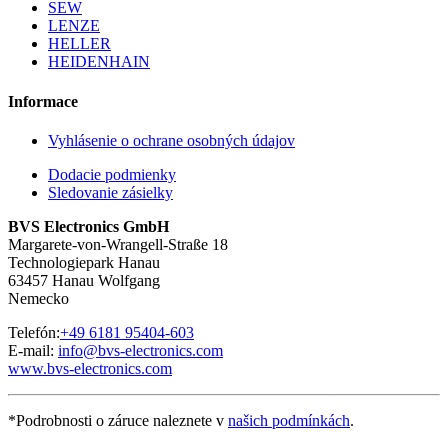
SEW
LENZE
HELLER
HEIDENHAIN
Informace
Vyhlásenie o ochrane osobných údajov
Dodacie podmienky
Sledovanie zásielky
BVS Electronics GmbH
Margarete-von-Wrangell-Straße 18
Technologiepark Hanau
63457 Hanau Wolfgang
Nemecko
Telefón:
+49 6181 95404-603
E-mail:
info@bvs-electronics.com
www.bvs-electronics.com
*Podrobnosti o záruce naleznete v
našich podmínkách
.