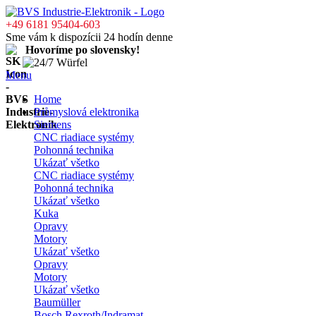
+49 6181 95404-603
Sme vám k dispozícii 24 hodín denne
Hovoríme po slovensky!
Menu
Home
Průmyslová elektronika
Siemens
CNC riadiace systémy
Pohonná technika
Ukázať všetko
CNC riadiace systémy
Pohonná technika
Ukázať všetko
Kuka
Opravy
Motory
Ukázať všetko
Opravy
Motory
Ukázať všetko
Baumüller
Bosch Rexroth/Indramat