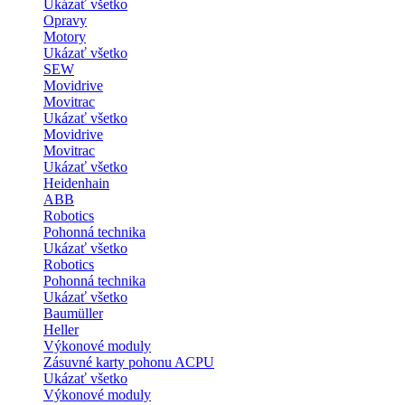
Ukázať všetko
Opravy
Motory
Ukázať všetko
SEW
Movidrive
Movitrac
Ukázať všetko
Movidrive
Movitrac
Ukázať všetko
Heidenhain
ABB
Robotics
Pohonná technika
Ukázať všetko
Robotics
Pohonná technika
Ukázať všetko
Baumüller
Heller
Výkonové moduly
Zásuvné karty pohonu ACPU
Ukázať všetko
Výkonové moduly