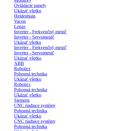
Monitory
Ovládacie panely
Ukázať všetko
Heidenhain
Vacon
Lenze
Inverter - Frekvenčný menič
Inverter - Servomenič
Ukázať všetko
Inverter - Frekvenčný menič
Inverter - Servomenič
Ukázať všetko
ABB
Robotics
Pohonná technika
Ukázať všetko
Robotics
Pohonná technika
Ukázať všetko
Siemens
CNC riadiace systémy
Pohonná technika
Ukázať všetko
CNC riadiace systémy
Pohonná technika