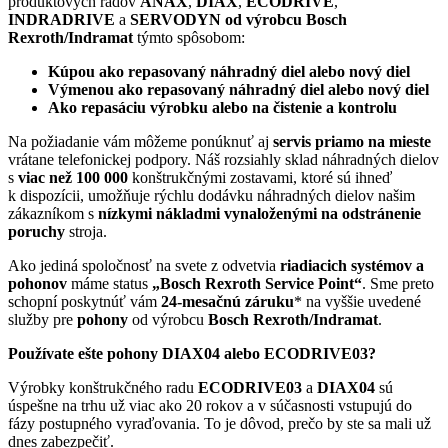
produktových radov
ANAX
,
DIAX
,
ECODRIVE
,
INDRADRIVE
a
SERVODYN
od výrobcu Bosch
Rexroth/Indramat
týmto spôsobom:
Kúpou ako repasovaný náhradný diel alebo nový diel
Výmenou ako repasovaný náhradný diel alebo nový diel
Ako repasáciu výrobku alebo na čistenie a kontrolu
Na požiadanie vám môžeme ponúknuť aj
servis priamo na mieste
vrátane telefonickej podpory. Náš rozsiahly sklad náhradných dielov
s
viac než 100 000
konštrukčnými zostavami, ktoré sú ihneď
k dispozícii, umožňuje rýchlu dodávku náhradných dielov našim
zákazníkom s
nízkymi nákladmi vynaloženými na odstránenie
poruchy
stroja.
Ako jediná spoločnosť na svete z odvetvia
riadiacich systémov a
pohonov
máme status
„Bosch Rexroth Service Point“
. Sme preto
schopní poskytnúť vám
24-mesačnú záruku
* na vyššie uvedené
služby pre
pohony
od výrobcu
Bosch Rexroth/Indramat
.
Používate ešte pohony DIAX04 alebo ECODRIVE03?
Výrobky konštrukčného radu
ECODRIVE03
a
DIAX04
sú
úspešne na trhu už viac ako 20 rokov a v súčasnosti vstupujú do
fázy postupného vyraďovania. To je dôvod, prečo by ste sa mali už
dnes zabezpečiť.