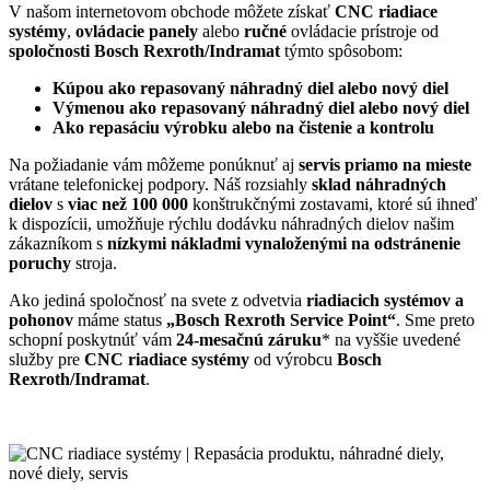
V našom internetovom obchode môžete získať
CNC riadiace
systémy
,
ovládacie panely
alebo
ručné
ovládacie prístroje od
spoločnosti Bosch Rexroth/Indramat
týmto spôsobom:
Kúpou ako repasovaný náhradný diel alebo nový diel
Výmenou ako repasovaný náhradný diel alebo nový diel
Ako repasáciu výrobku alebo na čistenie a kontrolu
Na požiadanie vám môžeme ponúknuť aj
servis priamo na mieste
vrátane telefonickej podpory. Náš rozsiahly
sklad náhradných
dielov
s
viac než 100 000
konštrukčnými zostavami, ktoré sú ihneď
k dispozícii, umožňuje rýchlu dodávku náhradných dielov našim
zákazníkom s
nízkymi nákladmi vynaloženými na odstránenie
poruchy
stroja.
Ako jediná spoločnosť na svete z odvetvia
riadiacich systémov a
pohonov
máme status
„Bosch Rexroth Service Point“
. Sme preto
schopní poskytnúť vám
24-mesačnú záruku
* na vyššie uvedené
služby pre
CNC riadiace systémy
od výrobcu
Bosch
Rexroth/Indramat
.