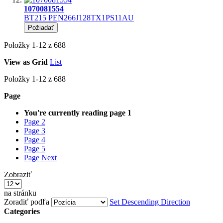
1070081554
BT215 PEN266J128TX1PS11AU
Požiadať
Položky
1
-
12
z
688
View as
Grid
List
Položky
1
-
12
z
688
Page
You're currently reading page
1
Page
2
Page
3
Page
4
Page
5
Page
Next
Zobraziť
na stránku
Zoradiť podľa
Set Descending Direction
Categories