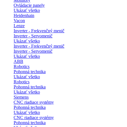
Monitory
Ovládacie panely
Ukázať všetko
Heidenhain
Vacon
Lenze
Inverter - Frekvenčný menič
Inverter - Servomenič
Ukázať všetko
Inverter - Frekvenčný menič
Inverter - Servomenič
Ukázať všetko
ABB
Robotics
Pohonná technika
Ukázať všetko
Robotics
Pohonná technika
Ukázať všetko
Siemens
CNC riadiace systémy
Pohonná technika
Ukázať všetko
CNC riadiace systémy
Pohonná technika