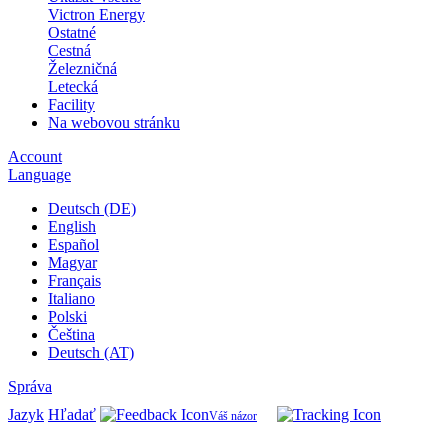
Victron Energy
Ostatné
Cestná
Železničná
Letecká
Facility
Na webovou stránku
Account
Language
Deutsch (DE)
English
Español
Magyar
Français
Italiano
Polski
Čeština
Deutsch (AT)
Správa
Jazyk
Hľadať
Váš názor