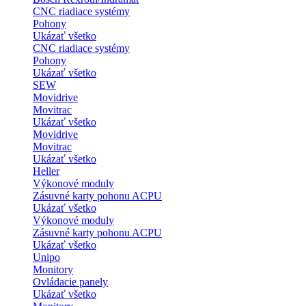
CNC riadiace systémy
Pohony
Ukázať všetko
CNC riadiace systémy
Pohony
Ukázať všetko
SEW
Movidrive
Movitrac
Ukázať všetko
Movidrive
Movitrac
Ukázať všetko
Heller
Výkonové moduly
Zásuvné karty pohonu ACPU
Ukázať všetko
Výkonové moduly
Zásuvné karty pohonu ACPU
Ukázať všetko
Unipo
Monitory
Ovládacie panely
Ukázať všetko