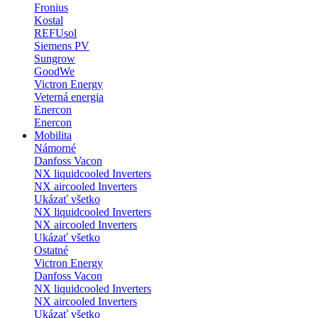
Fronius
Kostal
REFUsol
Siemens PV
Sungrow
GoodWe
Victron Energy
Veterná energia
Enercon
Enercon
Mobilita
Námorné
Danfoss Vacon
NX liquidcooled Inverters
NX aircooled Inverters
Ukázať všetko
NX liquidcooled Inverters
NX aircooled Inverters
Ukázať všetko
Ostatné
Victron Energy
Danfoss Vacon
NX liquidcooled Inverters
NX aircooled Inverters
Ukázať všetko