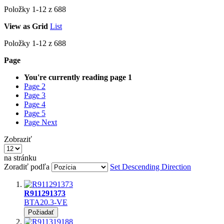
Položky
1
-
12
z
688
View as
Grid
List
Položky
1
-
12
z
688
Page
You're currently reading page
1
Page
2
Page
3
Page
4
Page
5
Page
Next
Zobraziť
na stránku
Zoradiť podľa
Set Descending Direction
R911291373
BTA20.3-VE
Požiadať