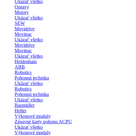
Ukázať všetko
Opravy
Motory
Ukázať všetko
SEW
Movidrive
Movitrac
Ukázať všetko
Movidrive
Movitrac
Ukázať všetko
Heidenhain
ABB
Robotics
Pohonná technika
Ukázať všetko
Robotics
Pohonná technika
Ukázať všetko
Baumüller
Heller
Výkonové moduly
Zásuvné karty pohonu ACPU
Ukázať všetko
Výkonové moduly