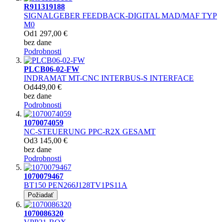
R911319188
SIGNALGEBER FEEDBACK-DIGITAL MAD/MAF TYP
M0
Od
1 297,00 €
bez dane
Podrobnosti
PLCB06-02-FW
INDRAMAT MT-CNC INTERBUS-S INTERFACE
Od
449,00 €
bez dane
Podrobnosti
1070074059
NC-STEUERUNG PPC-R2X GESAMT
Od
3 145,00 €
bez dane
Podrobnosti
1070079467
BT150 PEN266J128TV1PS11A
Požiadať
1070086320