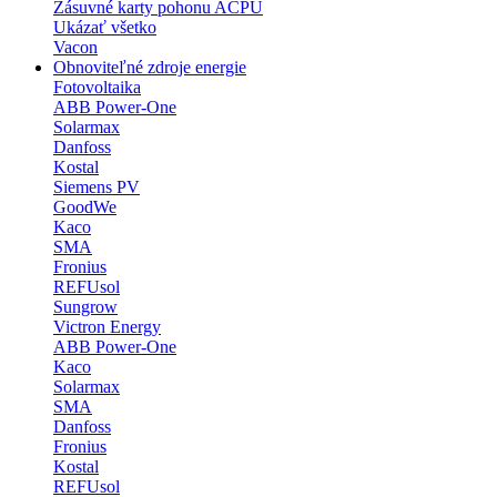
Zásuvné karty pohonu ACPU
Ukázať všetko
Vacon
Obnoviteľné zdroje energie
Fotovoltaika
ABB Power-One
Solarmax
Danfoss
Kostal
Siemens PV
GoodWe
Kaco
SMA
Fronius
REFUsol
Sungrow
Victron Energy
ABB Power-One
Kaco
Solarmax
SMA
Danfoss
Fronius
Kostal
REFUsol