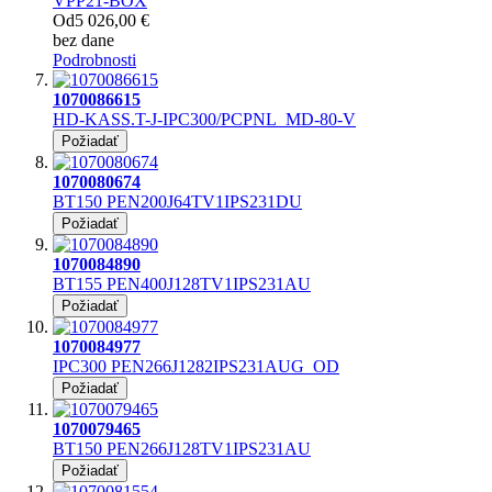
VPP21-BOX
Od
5 026,00 €
bez dane
Podrobnosti
1070086615
HD-KASS.T-J-IPC300/PCPNL_MD-80-V
Požiadať
1070080674
BT150 PEN200J64TV1IPS231DU
Požiadať
1070084890
BT155 PEN400J128TV1IPS231AU
Požiadať
1070084977
IPC300 PEN266J1282IPS231AUG_OD
Požiadať
1070079465
BT150 PEN266J128TV1IPS231AU
Požiadať