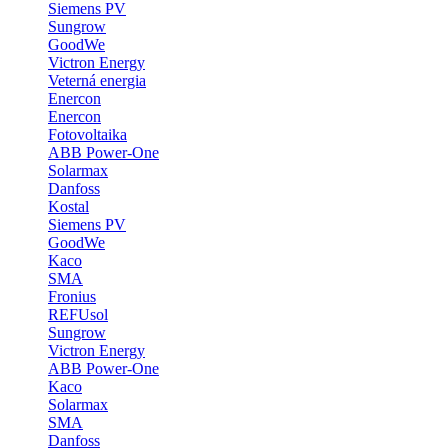
Siemens PV
Sungrow
GoodWe
Victron Energy
Veterná energia
Enercon
Enercon
Fotovoltaika
ABB Power-One
Solarmax
Danfoss
Kostal
Siemens PV
GoodWe
Kaco
SMA
Fronius
REFUsol
Sungrow
Victron Energy
ABB Power-One
Kaco
Solarmax
SMA
Danfoss