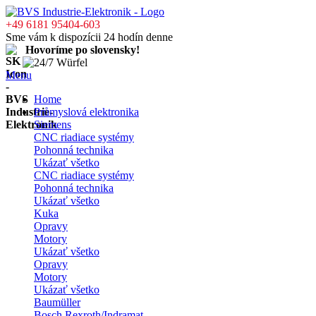
+49 6181 95404-603
Sme vám k dispozícii 24 hodín denne
Hovoríme po slovensky!
Menu
Home
Průmyslová elektronika
Siemens
CNC riadiace systémy
Pohonná technika
Ukázať všetko
CNC riadiace systémy
Pohonná technika
Ukázať všetko
Kuka
Opravy
Motory
Ukázať všetko
Opravy
Motory
Ukázať všetko
Baumüller
Bosch Rexroth/Indramat