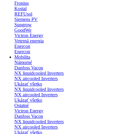
Fronius
Kostal
REFUsol
Siemens PV
Sungrow
GoodWe
Victron Energy
Veterná energia
Enercon
Enercon
Mobilita
Námorné
Danfoss Vacon
NX liquidcooled Inverters
NX aircooled Inverters
Ukázať všetko
NX liquidcooled Inverters
NX aircooled Inverters
Ukázať všetko
Ostatné
Victron Energy
Danfoss Vacon
NX liquidcooled Inverters
NX aircooled Inverters
Ukázať všetko