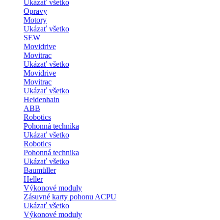
Ukázať všetko
Opravy
Motory
Ukázať všetko
SEW
Movidrive
Movitrac
Ukázať všetko
Movidrive
Movitrac
Ukázať všetko
Heidenhain
ABB
Robotics
Pohonná technika
Ukázať všetko
Robotics
Pohonná technika
Ukázať všetko
Baumüller
Heller
Výkonové moduly
Zásuvné karty pohonu ACPU
Ukázať všetko
Výkonové moduly