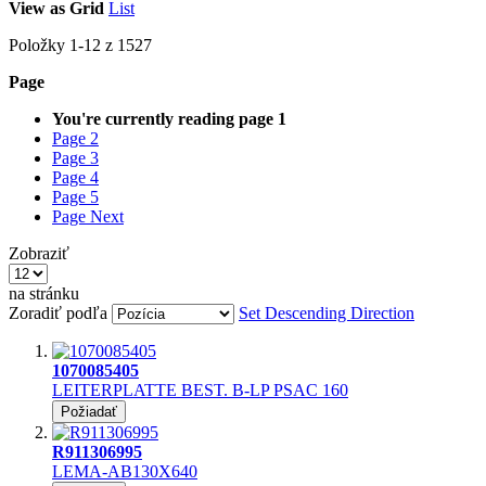
View as
Grid
List
Položky
1
-
12
z
1527
Page
You're currently reading page
1
Page
2
Page
3
Page
4
Page
5
Page
Next
Zobraziť
na stránku
Zoradiť podľa
Set Descending Direction
1070085405
LEITERPLATTE BEST. B-LP PSAC 160
Požiadať
R911306995
LEMA-AB130X640