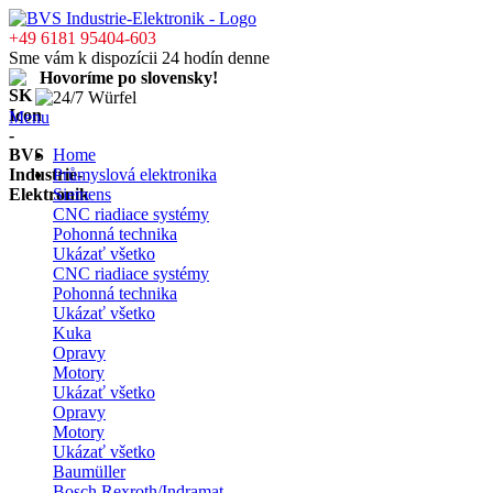
+49 6181 95404-603
Sme vám k dispozícii 24 hodín denne
Hovoríme po slovensky!
Menu
Home
Průmyslová elektronika
Siemens
CNC riadiace systémy
Pohonná technika
Ukázať všetko
CNC riadiace systémy
Pohonná technika
Ukázať všetko
Kuka
Opravy
Motory
Ukázať všetko
Opravy
Motory
Ukázať všetko
Baumüller
Bosch Rexroth/Indramat