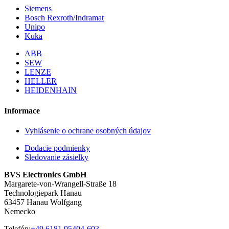
Siemens
Bosch Rexroth/Indramat
Unipo
Kuka
ABB
SEW
LENZE
HELLER
HEIDENHAIN
Informace
Vyhlásenie o ochrane osobných údajov
Dodacie podmienky
Sledovanie zásielky
BVS Electronics GmbH
Margarete-von-Wrangell-Straße 18
Technologiepark Hanau
63457 Hanau Wolfgang
Nemecko
Telefón:
+49 6181 95404-603