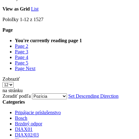
View as
Grid
List
Položky
1
-
12
z
1527
Page
You're currently reading page
1
Page
2
Page
3
Page
4
Page
5
Page
Next
Zobraziť
na stránku
Zoradiť podľa
Set Descending Direction
Categories
Pripájacie príslušenstvo
Bosch
Brzdný odpor
DIAX01
DIAX02/03