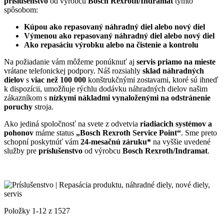
príslušenstvo
od výrobcu
Bosch Rexroth/Indramat
týmto
spôsobom:
Kúpou ako repasovaný náhradný diel alebo nový diel
Výmenou ako repasovaný náhradný diel alebo nový diel
Ako repasáciu výrobku alebo na čistenie a kontrolu
Na požiadanie vám môžeme ponúknuť aj
servis priamo na mieste
vrátane telefonickej podpory. Náš rozsiahly
sklad náhradných
dielov
s
viac než 100 000
konštrukčnými zostavami, ktoré sú ihneď
k dispozícii, umožňuje rýchlu dodávku náhradných dielov našim
zákazníkom s
nízkymi nákladmi vynaloženými na odstránenie
poruchy
stroja.
Ako jediná spoločnosť na svete z odvetvia
riadiacich systémov a
pohonov
máme status
„Bosch Rexroth Service Point“
. Sme preto
schopní poskytnúť vám
24-mesačnú záruku*
na vyššie uvedené
služby pre
príslušenstvo
od výrobcu
Bosch Rexroth/Indramat
.
Položky
1
-
12
z
1527