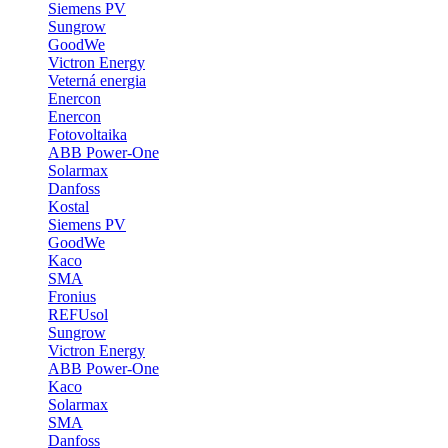
Siemens PV
Sungrow
GoodWe
Victron Energy
Veterná energia
Enercon
Enercon
Fotovoltaika
ABB Power-One
Solarmax
Danfoss
Kostal
Siemens PV
GoodWe
Kaco
SMA
Fronius
REFUsol
Sungrow
Victron Energy
ABB Power-One
Kaco
Solarmax
SMA
Danfoss