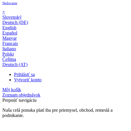
Sledovanie
×
Slovenský
Deutsch (DE)
English
Español
Magyar
Français
Italiano
Polski
Čeština
Deutsch (AT)
Prihlásiť sa
Vytvoriť konto
Môj košík
Zoznam objednávok
Prepnúť navigáciu
Naša celá ponuka platí iba pre priemysel, obchod, remeslá a
podnikanie.
24-mesačná záruka*