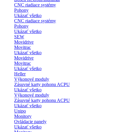
CNC riadiace systémy
Pohony
Ukázať všetko
CNC riadiace systémy
Pohony
Ukázať všetko
SEW
Movidrive
Movitrac
Ukázať všetko
Movidrive
Movitrac
Ukázať všetko
Heller
Výkonové moduly
Zásuvné karty pohonu ACPU
Ukázať všetko
Výkonové moduly
Zásuvné karty pohonu ACPU
Ukázať všetko
Unipo
Monitory
Ovládacie panely
Ukázať všetko