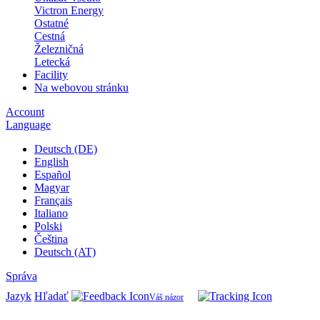
Victron Energy
Ostatné
Cestná
Železničná
Letecká
Facility
Na webovou stránku
Account
Language
Deutsch (DE)
English
Español
Magyar
Français
Italiano
Polski
Čeština
Deutsch (AT)
Správa
Jazyk
Hľadať
Váš názor