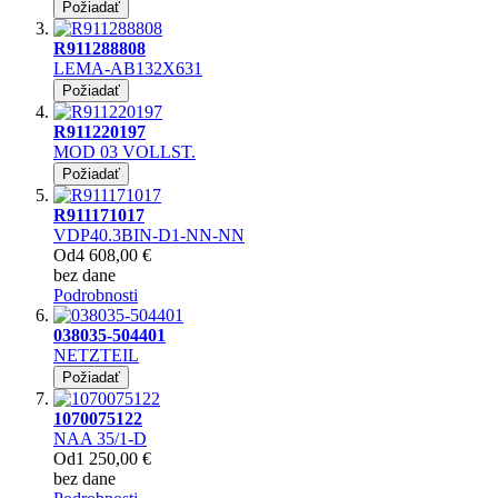
Požiadať
R911288808
LEMA-AB132X631
Požiadať
R911220197
MOD 03 VOLLST.
Požiadať
R911171017
VDP40.3BIN-D1-NN-NN
Od
4 608,00 €
bez dane
Podrobnosti
038035-504401
NETZTEIL
Požiadať
1070075122
NAA 35/1-D
Od
1 250,00 €
bez dane