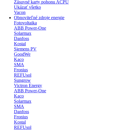
Zásuvné karty pohonu ACPU
Ukázať všetko
Vacon
Obnoviteľné zdroje energie
Fotovoltaika
ABB Power-One
Solarmax
Danfoss
Kostal
Siemens PV
GoodWe
Kaco
SMA
Fronius
REFUsol
Sungrow
Victron Energy
ABB Power-One
Kaco
Solarmax
SMA
Danfoss
Fronius
Kostal
REFUsol