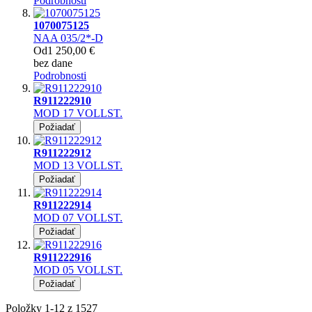
Podrobnosti
1070075125
NAA 035/2*-D
Od
1 250,00 €
bez dane
Podrobnosti
R911222910
MOD 17 VOLLST.
Požiadať
R911222912
MOD 13 VOLLST.
Požiadať
R911222914
MOD 07 VOLLST.
Požiadať
R911222916
MOD 05 VOLLST.
Požiadať
Položky
1
-
12
z
1527