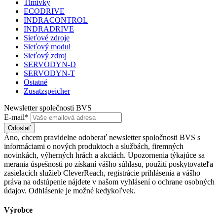
Tlmivky
ECODRIVE
INDRACONTROL
INDRADRIVE
Sieťové zdroje
Sieťový modul
Sieťový zdroj
SERVODYN-D
SERVODYN-T
Ostatné
Zusatzspeicher
Newsletter společnosti BVS
E-mail*
Odoslať
Áno, chcem pravidelne odoberať newsletter spoločnosti BVS s
informáciami o nových produktoch a službách, firemných
novinkách, výherných hrách a akciách. Upozornenia týkajúce sa
merania úspešnosti po získaní vášho súhlasu, použití poskytovateľa
zasielacích služieb CleverReach, registrácie prihlásenia a vášho
práva na odstúpenie nájdete v našom vyhlásení o ochrane osobných
údajov. Odhlásenie je možné kedykoľvek.
Výrobce