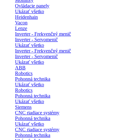
Monitory
Ovládacie panely
Ukázať všetko
Heidenhain
Vacon
Lenze
Inverter - Frekvenčný menič
Inverter - Servomenič
Ukázať všetko
Inverter - Frekvenčný menič
Inverter - Servomenič
Ukázať všetko
ABB
Robotics
Pohonná technika
Ukázať všetko
Robotics
Pohonná technika
Ukázať všetko
Siemens
CNC riadiace systémy
Pohonná technika
Ukázať všetko
CNC riadiace systémy
Pohonná technika