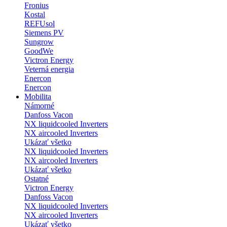
Fronius
Kostal
REFUsol
Siemens PV
Sungrow
GoodWe
Victron Energy
Veterná energia
Enercon
Enercon
Mobilita
Námorné
Danfoss Vacon
NX liquidcooled Inverters
NX aircooled Inverters
Ukázať všetko
NX liquidcooled Inverters
NX aircooled Inverters
Ukázať všetko
Ostatné
Victron Energy
Danfoss Vacon
NX liquidcooled Inverters
NX aircooled Inverters
Ukázať všetko