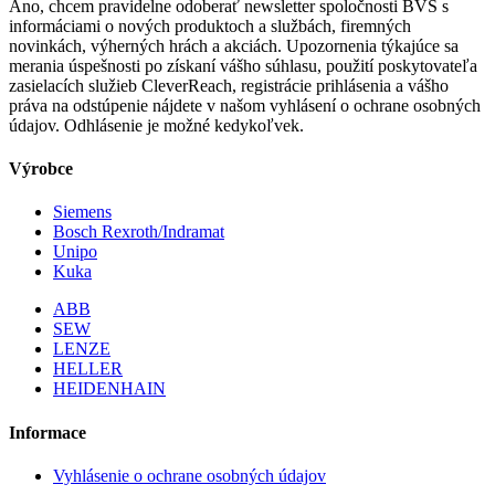
Áno, chcem pravidelne odoberať newsletter spoločnosti BVS s
informáciami o nových produktoch a službách, firemných
novinkách, výherných hrách a akciách. Upozornenia týkajúce sa
merania úspešnosti po získaní vášho súhlasu, použití poskytovateľa
zasielacích služieb CleverReach, registrácie prihlásenia a vášho
práva na odstúpenie nájdete v našom vyhlásení o ochrane osobných
údajov. Odhlásenie je možné kedykoľvek.
Výrobce
Siemens
Bosch Rexroth/Indramat
Unipo
Kuka
ABB
SEW
LENZE
HELLER
HEIDENHAIN
Informace
Vyhlásenie o ochrane osobných údajov