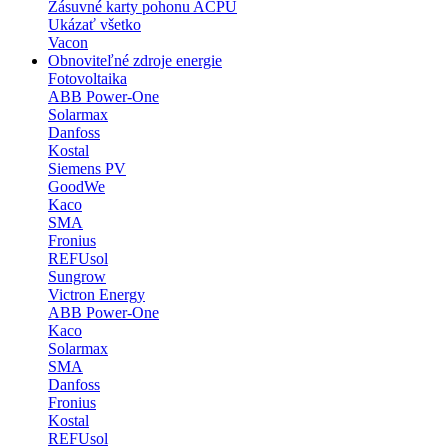
Zásuvné karty pohonu ACPU
Ukázať všetko
Vacon
Obnoviteľné zdroje energie
Fotovoltaika
ABB Power-One
Solarmax
Danfoss
Kostal
Siemens PV
GoodWe
Kaco
SMA
Fronius
REFUsol
Sungrow
Victron Energy
ABB Power-One
Kaco
Solarmax
SMA
Danfoss
Fronius
Kostal
REFUsol