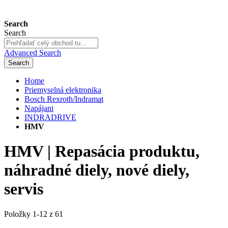
Search
Search
Advanced Search
Search
Home
Priemyselná elektronika
Bosch Rexroth/Indramat
Napájani
INDRADRIVE
HMV
HMV | Repasácia produktu,
náhradné diely, nové diely,
servis
Položky
1
-
12
z
61