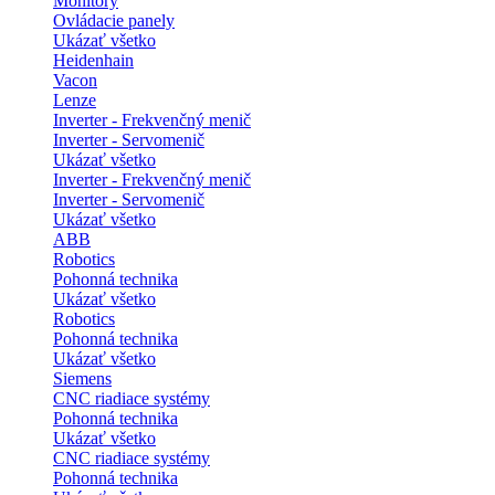
Monitory
Ovládacie panely
Ukázať všetko
Heidenhain
Vacon
Lenze
Inverter - Frekvenčný menič
Inverter - Servomenič
Ukázať všetko
Inverter - Frekvenčný menič
Inverter - Servomenič
Ukázať všetko
ABB
Robotics
Pohonná technika
Ukázať všetko
Robotics
Pohonná technika
Ukázať všetko
Siemens
CNC riadiace systémy
Pohonná technika
Ukázať všetko
CNC riadiace systémy
Pohonná technika