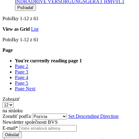
INDRADRIVE VERSORGUNGSGERÄT HMV01.1
Požiadať
Položky
1
-
12
z
61
View as
Grid
List
Položky
1
-
12
z
61
Page
You're currently reading page
1
Page
2
Page
3
Page
4
Page
5
Page
Next
Zobraziť
na stránku
Zoradiť podľa
Set Descending Direction
Newsletter společnosti BVS
E-mail*
Odoslať