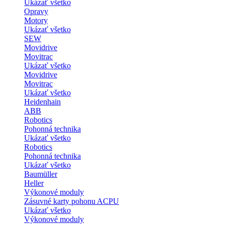
Ukázať všetko
Opravy
Motory
Ukázať všetko
SEW
Movidrive
Movitrac
Ukázať všetko
Movidrive
Movitrac
Ukázať všetko
Heidenhain
ABB
Robotics
Pohonná technika
Ukázať všetko
Robotics
Pohonná technika
Ukázať všetko
Baumüller
Heller
Výkonové moduly
Zásuvné karty pohonu ACPU
Ukázať všetko
Výkonové moduly