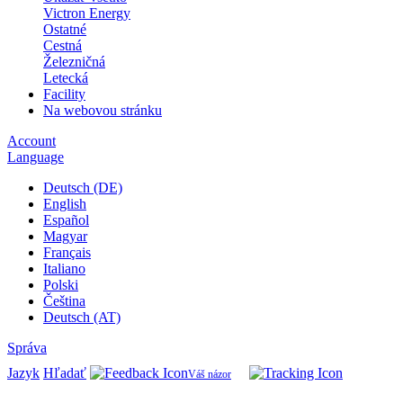
Victron Energy
Ostatné
Cestná
Železničná
Letecká
Facility
Na webovou stránku
Account
Language
Deutsch (DE)
English
Español
Magyar
Français
Italiano
Polski
Čeština
Deutsch (AT)
Správa
Jazyk
Hľadať
Váš názor