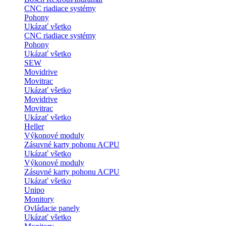
CNC riadiace systémy
Pohony
Ukázať všetko
CNC riadiace systémy
Pohony
Ukázať všetko
SEW
Movidrive
Movitrac
Ukázať všetko
Movidrive
Movitrac
Ukázať všetko
Heller
Výkonové moduly
Zásuvné karty pohonu ACPU
Ukázať všetko
Výkonové moduly
Zásuvné karty pohonu ACPU
Ukázať všetko
Unipo
Monitory
Ovládacie panely
Ukázať všetko