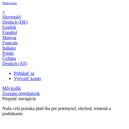
Sledovanie
×
Slovenský
Deutsch (DE)
English
Español
Magyar
Français
Italiano
Polski
Čeština
Deutsch (AT)
Prihlásiť sa
Vytvoriť konto
Môj košík
Zoznam objednávok
Prepnúť navigáciu
Naša celá ponuka platí iba pre priemysel, obchod, remeslá a
podnikanie.
24-mesačná záruka*