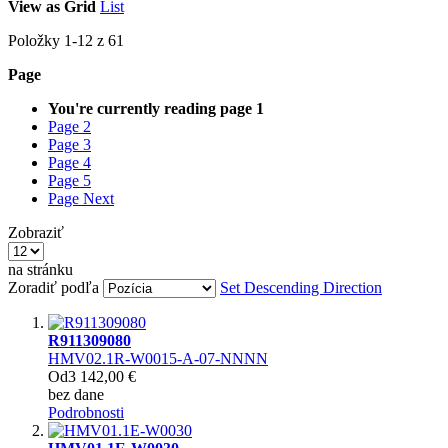
View as
Grid
List
Položky
1
-
12
z
61
Page
You're currently reading page
1
Page
2
Page
3
Page
4
Page
5
Page
Next
Zobraziť
na stránku
Zoradiť podľa
Set Descending Direction
R911309080
HMV02.1R-W0015-A-07-NNNN
Od
3 142,00 €
bez dane
Podrobnosti