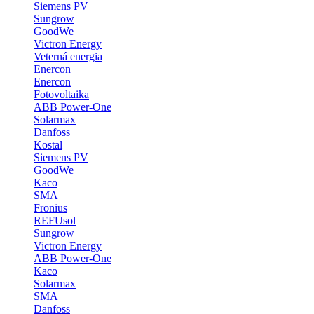
Siemens PV
Sungrow
GoodWe
Victron Energy
Veterná energia
Enercon
Enercon
Fotovoltaika
ABB Power-One
Solarmax
Danfoss
Kostal
Siemens PV
GoodWe
Kaco
SMA
Fronius
REFUsol
Sungrow
Victron Energy
ABB Power-One
Kaco
Solarmax
SMA
Danfoss