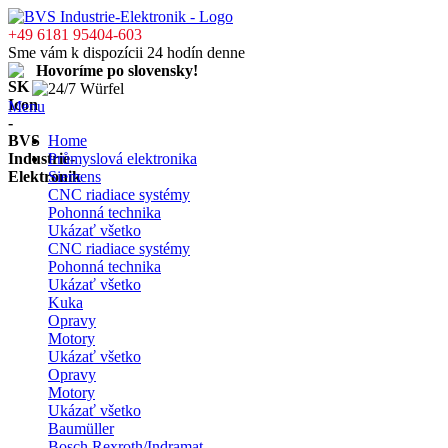
+49 6181 95404-603
Sme vám k dispozícii 24 hodín denne
Hovoríme po slovensky!
Menu
Home
Průmyslová elektronika
Siemens
CNC riadiace systémy
Pohonná technika
Ukázať všetko
CNC riadiace systémy
Pohonná technika
Ukázať všetko
Kuka
Opravy
Motory
Ukázať všetko
Opravy
Motory
Ukázať všetko
Baumüller
Bosch Rexroth/Indramat