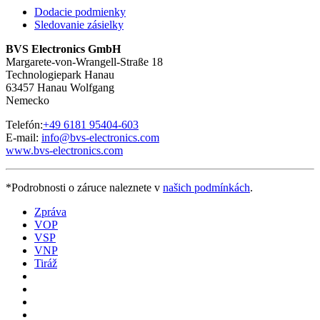
Dodacie podmienky
Sledovanie zásielky
BVS Electronics GmbH
Margarete-von-Wrangell-Straße 18
Technologiepark Hanau
63457 Hanau Wolfgang
Nemecko
Telefón:
+49 6181 95404-603
E-mail:
info@bvs-electronics.com
www.bvs-electronics.com
*Podrobnosti o záruce naleznete v
našich podmínkách
.
Zpráva
VOP
VSP
VNP
Tiráž