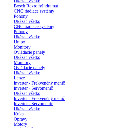
Ukázať všetko
Bosch Rexroth/Indramat
CNC riadiace systémy
Pohony
Ukázať všetko
CNC riadiace systémy
Pohony
Ukázať všetko
Unipo
Monitory
Ovládacie panely
Ukázať všetko
Monitory
Ovládacie panely
Ukázať všetko
Lenze
Inverter - Frekvenčný menič
Inverter - Servomenič
Ukázať všetko
Inverter - Frekvenčný menič
Inverter - Servomenič
Ukázať všetko
Kuka
Opravy
Motory