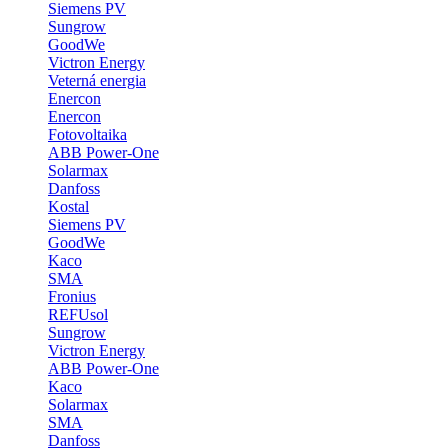
Siemens PV
Sungrow
GoodWe
Victron Energy
Veterná energia
Enercon
Enercon
Fotovoltaika
ABB Power-One
Solarmax
Danfoss
Kostal
Siemens PV
GoodWe
Kaco
SMA
Fronius
REFUsol
Sungrow
Victron Energy
ABB Power-One
Kaco
Solarmax
SMA
Danfoss