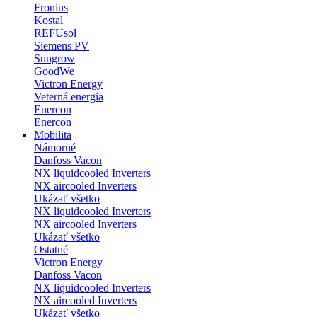
Fronius
Kostal
REFUsol
Siemens PV
Sungrow
GoodWe
Victron Energy
Veterná energia
Enercon
Enercon
Mobilita
Námorné
Danfoss Vacon
NX liquidcooled Inverters
NX aircooled Inverters
Ukázať všetko
NX liquidcooled Inverters
NX aircooled Inverters
Ukázať všetko
Ostatné
Victron Energy
Danfoss Vacon
NX liquidcooled Inverters
NX aircooled Inverters
Ukázať všetko