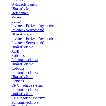
Monitory
Ovládacie panely
Ukázať všetko
Heidenhain
Vacon
Lenze
Inverter - Frekvenčný menič
Inverter - Servomenič
Ukázať všetko
Inverter - Frekvenčný menič
Inverter - Servomenič
Ukázať všetko
ABB
Robotics
Pohonná technika
Ukázať všetko
Robotics
Pohonná technika
Ukázať všetko
Siemens
CNC riadiace systémy
Pohonná technika
Ukázať všetko
CNC riadiace systémy
Pohonná technika