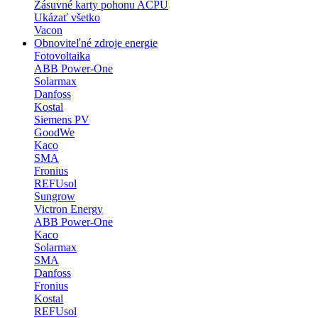
Zásuvné karty pohonu ACPU
Ukázať všetko
Vacon
Obnoviteľné zdroje energie
Fotovoltaika
ABB Power-One
Solarmax
Danfoss
Kostal
Siemens PV
GoodWe
Kaco
SMA
Fronius
REFUsol
Sungrow
Victron Energy
ABB Power-One
Kaco
Solarmax
SMA
Danfoss
Fronius
Kostal
REFUsol