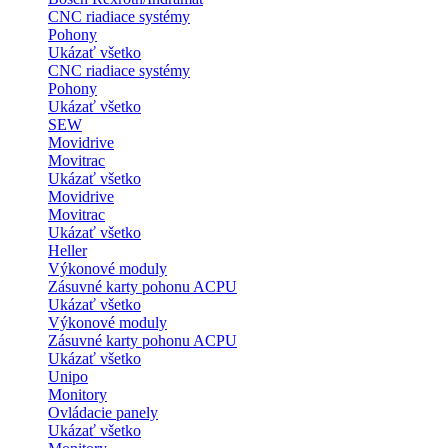
CNC riadiace systémy
Pohony
Ukázať všetko
CNC riadiace systémy
Pohony
Ukázať všetko
SEW
Movidrive
Movitrac
Ukázať všetko
Movidrive
Movitrac
Ukázať všetko
Heller
Výkonové moduly
Zásuvné karty pohonu ACPU
Ukázať všetko
Výkonové moduly
Zásuvné karty pohonu ACPU
Ukázať všetko
Unipo
Monitory
Ovládacie panely
Ukázať všetko