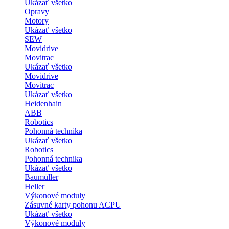
Ukázať všetko
Opravy
Motory
Ukázať všetko
SEW
Movidrive
Movitrac
Ukázať všetko
Movidrive
Movitrac
Ukázať všetko
Heidenhain
ABB
Robotics
Pohonná technika
Ukázať všetko
Robotics
Pohonná technika
Ukázať všetko
Baumüller
Heller
Výkonové moduly
Zásuvné karty pohonu ACPU
Ukázať všetko
Výkonové moduly