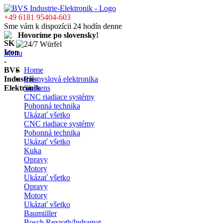
+49 6181 95404-603
Sme vám k dispozícii 24 hodín denne
Hovoríme po slovensky!
Menu
Home
Průmyslová elektronika
Siemens
CNC riadiace systémy
Pohonná technika
Ukázať všetko
CNC riadiace systémy
Pohonná technika
Ukázať všetko
Kuka
Opravy
Motory
Ukázať všetko
Opravy
Motory
Ukázať všetko
Baumüller
Bosch Rexroth/Indramat