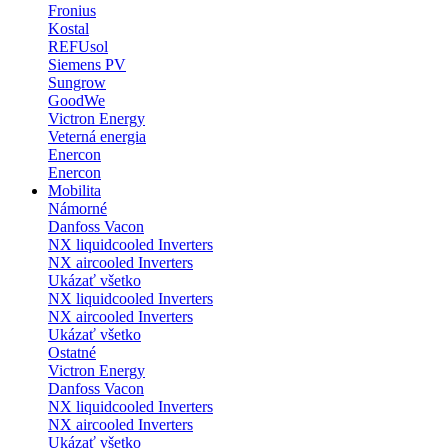
Fronius
Kostal
REFUsol
Siemens PV
Sungrow
GoodWe
Victron Energy
Veterná energia
Enercon
Enercon
Mobilita
Námorné
Danfoss Vacon
NX liquidcooled Inverters
NX aircooled Inverters
Ukázať všetko
NX liquidcooled Inverters
NX aircooled Inverters
Ukázať všetko
Ostatné
Victron Energy
Danfoss Vacon
NX liquidcooled Inverters
NX aircooled Inverters
Ukázať všetko