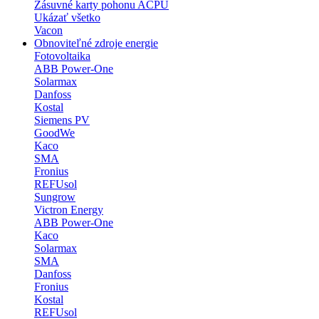
Zásuvné karty pohonu ACPU
Ukázať všetko
Vacon
Obnoviteľné zdroje energie
Fotovoltaika
ABB Power-One
Solarmax
Danfoss
Kostal
Siemens PV
GoodWe
Kaco
SMA
Fronius
REFUsol
Sungrow
Victron Energy
ABB Power-One
Kaco
Solarmax
SMA
Danfoss
Fronius
Kostal
REFUsol