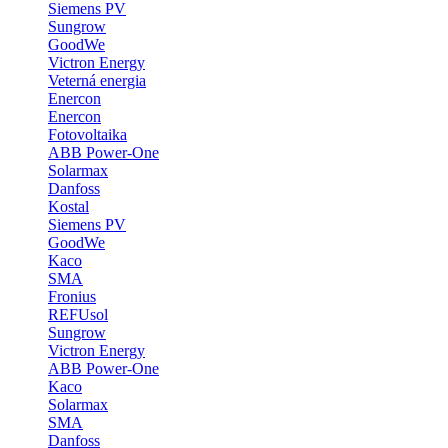
Siemens PV
Sungrow
GoodWe
Victron Energy
Veterná energia
Enercon
Enercon
Fotovoltaika
ABB Power-One
Solarmax
Danfoss
Kostal
Siemens PV
GoodWe
Kaco
SMA
Fronius
REFUsol
Sungrow
Victron Energy
ABB Power-One
Kaco
Solarmax
SMA
Danfoss