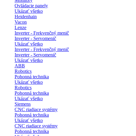
Monitory
Ovládacie panely
Ukázať všetko
Heidenhain
Vacon
Lenze
Inverter - Frekvenčný menič
Inverter - Servomenič
Ukázať všetko
Inverter - Frekvenčný menič
Inverter - Servomenič
Ukázať všetko
ABB
Robotics
Pohonná technika
Ukázať všetko
Robotics
Pohonná technika
Ukázať všetko
Siemens
CNC riadiace systémy
Pohonná technika
Ukázať všetko
CNC riadiace systémy
Pohonná technika