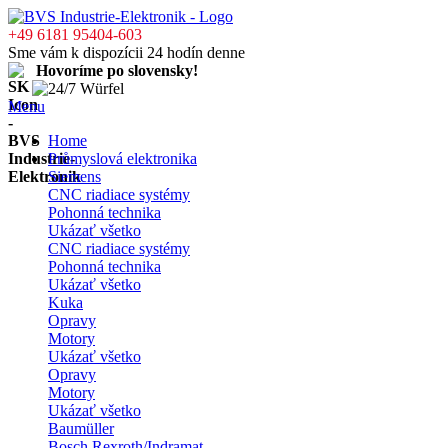
+49 6181 95404-603
Sme vám k dispozícii 24 hodín denne
Hovoríme po slovensky!
Menu
Home
Průmyslová elektronika
Siemens
CNC riadiace systémy
Pohonná technika
Ukázať všetko
CNC riadiace systémy
Pohonná technika
Ukázať všetko
Kuka
Opravy
Motory
Ukázať všetko
Opravy
Motory
Ukázať všetko
Baumüller
Bosch Rexroth/Indramat