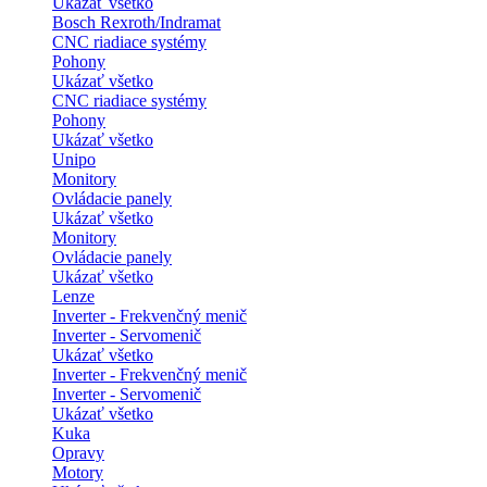
Ukázať všetko
Bosch Rexroth/Indramat
CNC riadiace systémy
Pohony
Ukázať všetko
CNC riadiace systémy
Pohony
Ukázať všetko
Unipo
Monitory
Ovládacie panely
Ukázať všetko
Monitory
Ovládacie panely
Ukázať všetko
Lenze
Inverter - Frekvenčný menič
Inverter - Servomenič
Ukázať všetko
Inverter - Frekvenčný menič
Inverter - Servomenič
Ukázať všetko
Kuka
Opravy
Motory