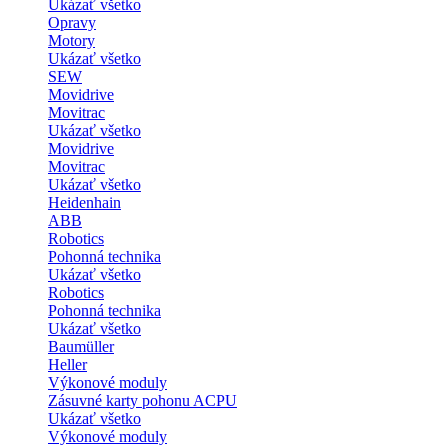
Ukázať všetko
Opravy
Motory
Ukázať všetko
SEW
Movidrive
Movitrac
Ukázať všetko
Movidrive
Movitrac
Ukázať všetko
Heidenhain
ABB
Robotics
Pohonná technika
Ukázať všetko
Robotics
Pohonná technika
Ukázať všetko
Baumüller
Heller
Výkonové moduly
Zásuvné karty pohonu ACPU
Ukázať všetko
Výkonové moduly