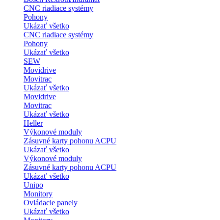
CNC riadiace systémy
Pohony
Ukázať všetko
CNC riadiace systémy
Pohony
Ukázať všetko
SEW
Movidrive
Movitrac
Ukázať všetko
Movidrive
Movitrac
Ukázať všetko
Heller
Výkonové moduly
Zásuvné karty pohonu ACPU
Ukázať všetko
Výkonové moduly
Zásuvné karty pohonu ACPU
Ukázať všetko
Unipo
Monitory
Ovládacie panely
Ukázať všetko