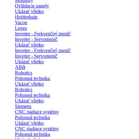
Monitory
Ovládacie panely
Ukázať všetko
Heidenhain
Vacon
Lenze
Inverter - Frekvenčný menič
Inverter - Servomenič
Ukázať všetko
Inverter - Frekvenčný menič
Inverter - Servomenič
Ukázať všetko
ABB
Robotics
Pohonná technika
Ukázať všetko
Robotics
Pohonná technika
Ukázať všetko
Siemens
CNC riadiace systémy
Pohonná technika
Ukázať všetko
CNC riadiace systémy
Pohonná technika