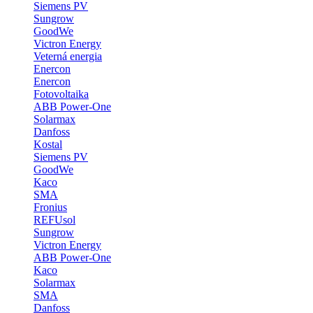
Siemens PV
Sungrow
GoodWe
Victron Energy
Veterná energia
Enercon
Enercon
Fotovoltaika
ABB Power-One
Solarmax
Danfoss
Kostal
Siemens PV
GoodWe
Kaco
SMA
Fronius
REFUsol
Sungrow
Victron Energy
ABB Power-One
Kaco
Solarmax
SMA
Danfoss