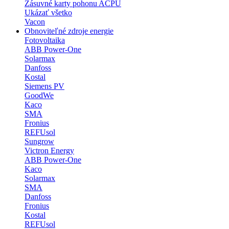
Zásuvné karty pohonu ACPU
Ukázať všetko
Vacon
Obnoviteľné zdroje energie
Fotovoltaika
ABB Power-One
Solarmax
Danfoss
Kostal
Siemens PV
GoodWe
Kaco
SMA
Fronius
REFUsol
Sungrow
Victron Energy
ABB Power-One
Kaco
Solarmax
SMA
Danfoss
Fronius
Kostal
REFUsol