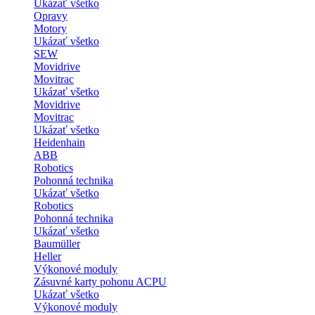
Ukázať všetko
Opravy
Motory
Ukázať všetko
SEW
Movidrive
Movitrac
Ukázať všetko
Movidrive
Movitrac
Ukázať všetko
Heidenhain
ABB
Robotics
Pohonná technika
Ukázať všetko
Robotics
Pohonná technika
Ukázať všetko
Baumüller
Heller
Výkonové moduly
Zásuvné karty pohonu ACPU
Ukázať všetko
Výkonové moduly