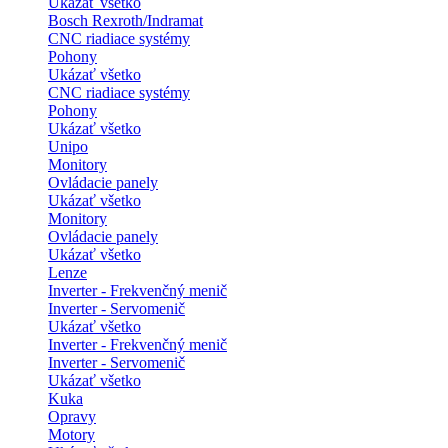
Ukázať všetko
Bosch Rexroth/Indramat
CNC riadiace systémy
Pohony
Ukázať všetko
CNC riadiace systémy
Pohony
Ukázať všetko
Unipo
Monitory
Ovládacie panely
Ukázať všetko
Monitory
Ovládacie panely
Ukázať všetko
Lenze
Inverter - Frekvenčný menič
Inverter - Servomenič
Ukázať všetko
Inverter - Frekvenčný menič
Inverter - Servomenič
Ukázať všetko
Kuka
Opravy
Motory