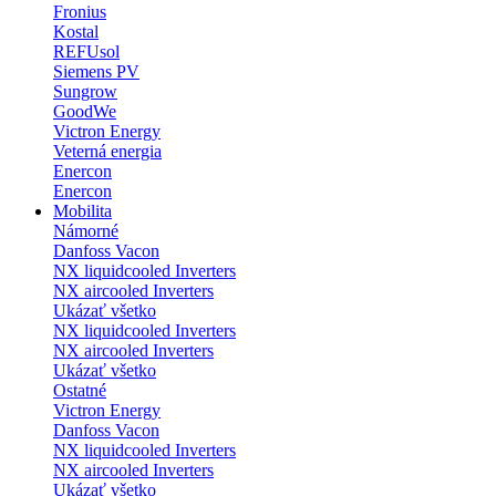
Fronius
Kostal
REFUsol
Siemens PV
Sungrow
GoodWe
Victron Energy
Veterná energia
Enercon
Enercon
Mobilita
Námorné
Danfoss Vacon
NX liquidcooled Inverters
NX aircooled Inverters
Ukázať všetko
NX liquidcooled Inverters
NX aircooled Inverters
Ukázať všetko
Ostatné
Victron Energy
Danfoss Vacon
NX liquidcooled Inverters
NX aircooled Inverters
Ukázať všetko