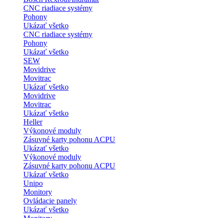
CNC riadiace systémy
Pohony
Ukázať všetko
CNC riadiace systémy
Pohony
Ukázať všetko
SEW
Movidrive
Movitrac
Ukázať všetko
Movidrive
Movitrac
Ukázať všetko
Heller
Výkonové moduly
Zásuvné karty pohonu ACPU
Ukázať všetko
Výkonové moduly
Zásuvné karty pohonu ACPU
Ukázať všetko
Unipo
Monitory
Ovládacie panely
Ukázať všetko