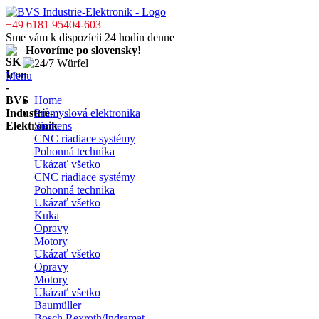
+49 6181 95404-603
Sme vám k dispozícii 24 hodín denne
Hovoríme po slovensky!
Menu
Home
Průmyslová elektronika
Siemens
CNC riadiace systémy
Pohonná technika
Ukázať všetko
CNC riadiace systémy
Pohonná technika
Ukázať všetko
Kuka
Opravy
Motory
Ukázať všetko
Opravy
Motory
Ukázať všetko
Baumüller
Bosch Rexroth/Indramat