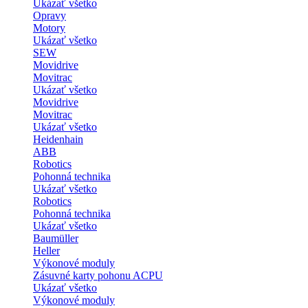
Ukázať všetko
Opravy
Motory
Ukázať všetko
SEW
Movidrive
Movitrac
Ukázať všetko
Movidrive
Movitrac
Ukázať všetko
Heidenhain
ABB
Robotics
Pohonná technika
Ukázať všetko
Robotics
Pohonná technika
Ukázať všetko
Baumüller
Heller
Výkonové moduly
Zásuvné karty pohonu ACPU
Ukázať všetko
Výkonové moduly