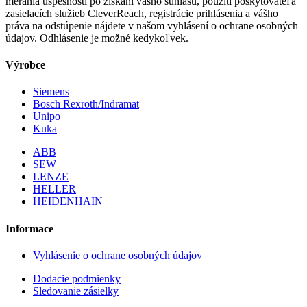
merania úspešnosti po získaní vášho súhlasu, použití poskytovateľa
zasielacích služieb CleverReach, registrácie prihlásenia a vášho
práva na odstúpenie nájdete v našom vyhlásení o ochrane osobných
údajov. Odhlásenie je možné kedykoľvek.
Výrobce
Siemens
Bosch Rexroth/Indramat
Unipo
Kuka
ABB
SEW
LENZE
HELLER
HEIDENHAIN
Informace
Vyhlásenie o ochrane osobných údajov
Dodacie podmienky
Sledovanie zásielky