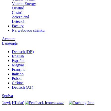
Victron Energy
Ostatné
Cestná
Železničná
Letecká
Facility
Na webovou stránku
Account
Language
Deutsch (DE)
English
Español
Magyar
Français
Italiano
Polski
Čeština
Deutsch (AT)
Správa
Jazyk
Hľadať
Váš názor