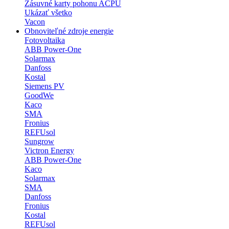
Zásuvné karty pohonu ACPU
Ukázať všetko
Vacon
Obnoviteľné zdroje energie
Fotovoltaika
ABB Power-One
Solarmax
Danfoss
Kostal
Siemens PV
GoodWe
Kaco
SMA
Fronius
REFUsol
Sungrow
Victron Energy
ABB Power-One
Kaco
Solarmax
SMA
Danfoss
Fronius
Kostal
REFUsol