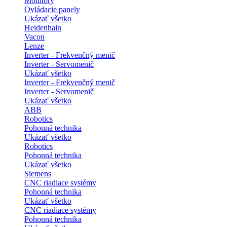
Monitory
Ovládacie panely
Ukázať všetko
Heidenhain
Vacon
Lenze
Inverter - Frekvenčný menič
Inverter - Servomenič
Ukázať všetko
Inverter - Frekvenčný menič
Inverter - Servomenič
Ukázať všetko
ABB
Robotics
Pohonná technika
Ukázať všetko
Robotics
Pohonná technika
Ukázať všetko
Siemens
CNC riadiace systémy
Pohonná technika
Ukázať všetko
CNC riadiace systémy
Pohonná technika