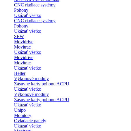
CNC riadiace systémy
Pohony
Ukázať všetko
CNC riadiace systémy
Pohony
Ukázať všetko
SEW
Movidrive
Movitrac
Ukázať všetko
Movidrive
Movitrac
Ukázať všetko
Heller
Výkonové moduly
Zásuvné karty pohonu ACPU
Ukázať všetko
Výkonové moduly
Zásuvné karty pohonu ACPU
Ukázať všetko
Unipo
Monitory
Ovládacie panely
Ukázať všetko