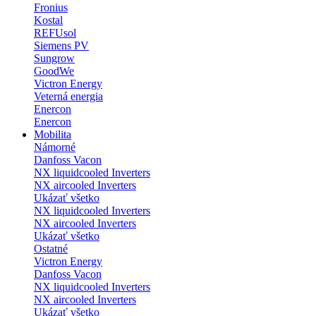
Fronius
Kostal
REFUsol
Siemens PV
Sungrow
GoodWe
Victron Energy
Veterná energia
Enercon
Enercon
Mobilita
Námorné
Danfoss Vacon
NX liquidcooled Inverters
NX aircooled Inverters
Ukázať všetko
NX liquidcooled Inverters
NX aircooled Inverters
Ukázať všetko
Ostatné
Victron Energy
Danfoss Vacon
NX liquidcooled Inverters
NX aircooled Inverters
Ukázať všetko