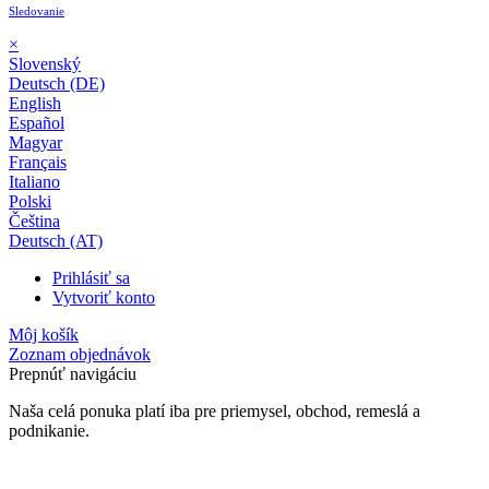
Sledovanie
×
Slovenský
Deutsch (DE)
English
Español
Magyar
Français
Italiano
Polski
Čeština
Deutsch (AT)
Prihlásiť sa
Vytvoriť konto
Môj košík
Zoznam objednávok
Prepnúť navigáciu
Naša celá ponuka platí iba pre priemysel, obchod, remeslá a
podnikanie.
24-mesačná záruka*