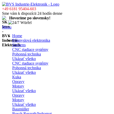
+49 6181 95404-603
Sme vám k dispozícii 24 hodín denne
Hovoríme po slovensky!
Menu
Home
Průmyslová elektronika
Siemens
CNC riadiace systémy
Pohonná technika
Ukázať všetko
CNC riadiace systémy
Pohonná technika
Ukázať všetko
Kuka
Opravy
Motory
Ukázať všetko
Opravy
Motory
Ukázať všetko
Baumüller
Bosch Rexroth/Indramat