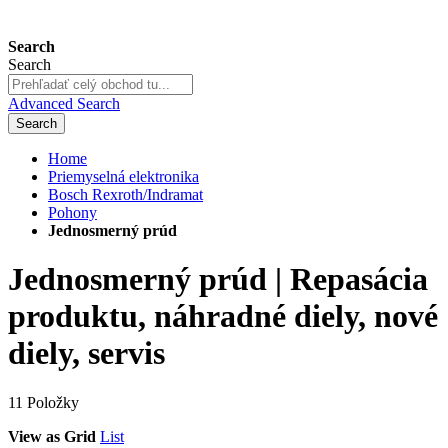
Search
Search
Advanced Search
Search
Home
Priemyselná elektronika
Bosch Rexroth/Indramat
Pohony
Jednosmerný prúd
Jednosmerný prúd | Repasácia
produktu, náhradné diely, nové
diely, servis
11
Položky
View as
Grid
List