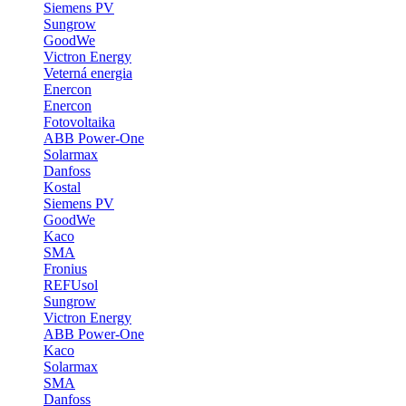
Siemens PV
Sungrow
GoodWe
Victron Energy
Veterná energia
Enercon
Enercon
Fotovoltaika
ABB Power-One
Solarmax
Danfoss
Kostal
Siemens PV
GoodWe
Kaco
SMA
Fronius
REFUsol
Sungrow
Victron Energy
ABB Power-One
Kaco
Solarmax
SMA
Danfoss