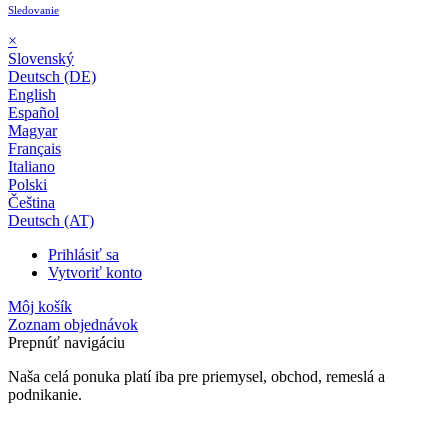
Sledovanie
×
Slovenský
Deutsch (DE)
English
Español
Magyar
Français
Italiano
Polski
Čeština
Deutsch (AT)
Prihlásiť sa
Vytvoriť konto
Môj košík
Zoznam objednávok
Prepnúť navigáciu
Naša celá ponuka platí iba pre priemysel, obchod, remeslá a
podnikanie.
24-mesačná záruka*