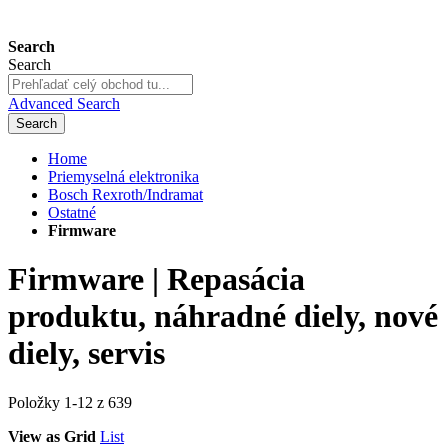
Search
Search
Advanced Search
Search
Home
Priemyselná elektronika
Bosch Rexroth/Indramat
Ostatné
Firmware
Firmware | Repasácia
produktu, náhradné diely, nové
diely, servis
Položky
1
-
12
z
639
View as
Grid
List