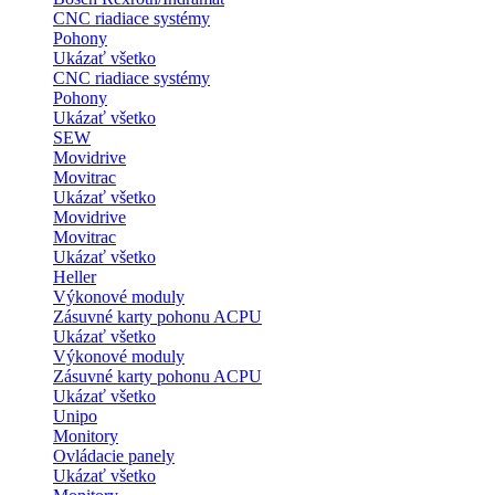
CNC riadiace systémy
Pohony
Ukázať všetko
CNC riadiace systémy
Pohony
Ukázať všetko
SEW
Movidrive
Movitrac
Ukázať všetko
Movidrive
Movitrac
Ukázať všetko
Heller
Výkonové moduly
Zásuvné karty pohonu ACPU
Ukázať všetko
Výkonové moduly
Zásuvné karty pohonu ACPU
Ukázať všetko
Unipo
Monitory
Ovládacie panely
Ukázať všetko