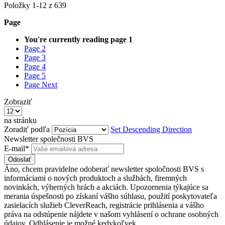
Položky
1
-
12
z
639
Page
You're currently reading page
1
Page
2
Page
3
Page
4
Page
5
Page
Next
Zobraziť
na stránku
Zoradiť podľa
Set Descending Direction
Newsletter společnosti BVS
E-mail*
Odoslať
Áno, chcem pravidelne odoberať newsletter spoločnosti BVS s
informáciami o nových produktoch a službách, firemných
novinkách, výherných hrách a akciách. Upozornenia týkajúce sa
merania úspešnosti po získaní vášho súhlasu, použití poskytovateľa
zasielacích služieb CleverReach, registrácie prihlásenia a vášho
práva na odstúpenie nájdete v našom vyhlásení o ochrane osobných
údajov. Odhlásenie je možné kedykoľvek.