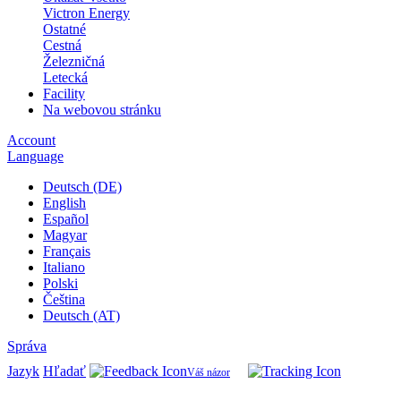
Victron Energy
Ostatné
Cestná
Železničná
Letecká
Facility
Na webovou stránku
Account
Language
Deutsch (DE)
English
Español
Magyar
Français
Italiano
Polski
Čeština
Deutsch (AT)
Správa
Jazyk
Hľadať
Váš názor