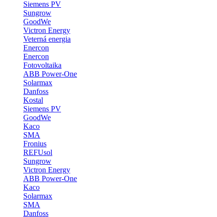
Siemens PV
Sungrow
GoodWe
Victron Energy
Veterná energia
Enercon
Enercon
Fotovoltaika
ABB Power-One
Solarmax
Danfoss
Kostal
Siemens PV
GoodWe
Kaco
SMA
Fronius
REFUsol
Sungrow
Victron Energy
ABB Power-One
Kaco
Solarmax
SMA
Danfoss