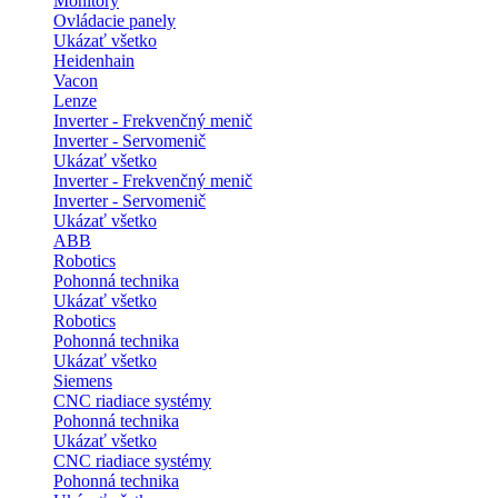
Monitory
Ovládacie panely
Ukázať všetko
Heidenhain
Vacon
Lenze
Inverter - Frekvenčný menič
Inverter - Servomenič
Ukázať všetko
Inverter - Frekvenčný menič
Inverter - Servomenič
Ukázať všetko
ABB
Robotics
Pohonná technika
Ukázať všetko
Robotics
Pohonná technika
Ukázať všetko
Siemens
CNC riadiace systémy
Pohonná technika
Ukázať všetko
CNC riadiace systémy
Pohonná technika