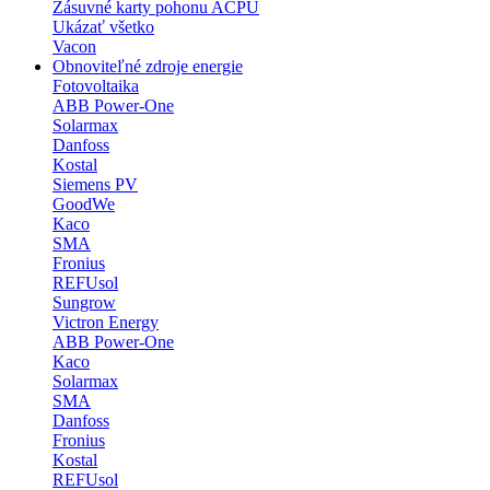
Zásuvné karty pohonu ACPU
Ukázať všetko
Vacon
Obnoviteľné zdroje energie
Fotovoltaika
ABB Power-One
Solarmax
Danfoss
Kostal
Siemens PV
GoodWe
Kaco
SMA
Fronius
REFUsol
Sungrow
Victron Energy
ABB Power-One
Kaco
Solarmax
SMA
Danfoss
Fronius
Kostal
REFUsol