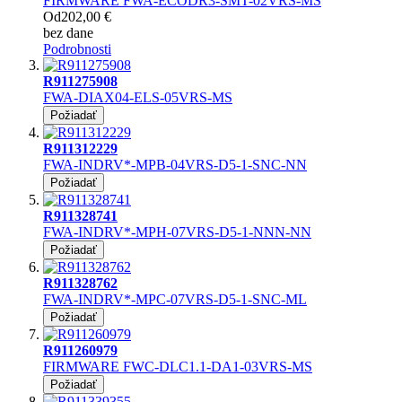
FIRMWARE FWA-ECODR3-SMT-02VRS-MS
Od
202,00 €
bez dane
Podrobnosti
R911275908
FWA-DIAX04-ELS-05VRS-MS
Požiadať
R911312229
FWA-INDRV*-MPB-04VRS-D5-1-SNC-NN
Požiadať
R911328741
FWA-INDRV*-MPH-07VRS-D5-1-NNN-NN
Požiadať
R911328762
FWA-INDRV*-MPC-07VRS-D5-1-SNC-ML
Požiadať
R911260979
FIRMWARE FWC-DLC1.1-DA1-03VRS-MS
Požiadať