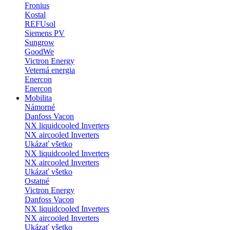
Fronius
Kostal
REFUsol
Siemens PV
Sungrow
GoodWe
Victron Energy
Veterná energia
Enercon
Enercon
Mobilita
Námorné
Danfoss Vacon
NX liquidcooled Inverters
NX aircooled Inverters
Ukázať všetko
NX liquidcooled Inverters
NX aircooled Inverters
Ukázať všetko
Ostatné
Victron Energy
Danfoss Vacon
NX liquidcooled Inverters
NX aircooled Inverters
Ukázať všetko