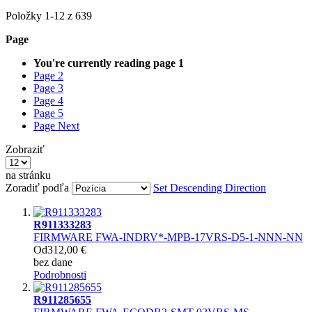
Položky
1
-
12
z
639
Page
You're currently reading page
1
Page
2
Page
3
Page
4
Page
5
Page
Next
Zobraziť
na stránku
Zoradiť podľa
Set Descending Direction
R911333283
FIRMWARE FWA-INDRV*-MPB-17VRS-D5-1-NNN-NN
Od
312,00 €
bez dane
Podrobnosti
R911285655