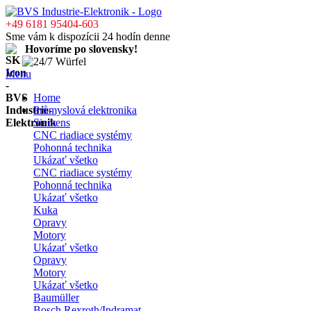
+49 6181 95404-603
Sme vám k dispozícii 24 hodín denne
Hovoríme po slovensky!
Menu
Home
Průmyslová elektronika
Siemens
CNC riadiace systémy
Pohonná technika
Ukázať všetko
CNC riadiace systémy
Pohonná technika
Ukázať všetko
Kuka
Opravy
Motory
Ukázať všetko
Opravy
Motory
Ukázať všetko
Baumüller
Bosch Rexroth/Indramat