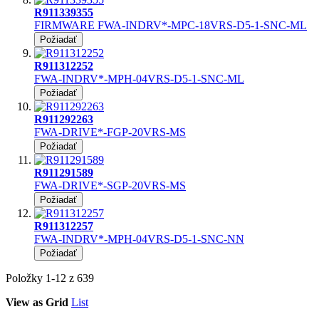
R911339355
FIRMWARE FWA-INDRV*-MPC-18VRS-D5-1-SNC-ML
Požiadať
R911312252
FWA-INDRV*-MPH-04VRS-D5-1-SNC-ML
Požiadať
R911292263
FWA-DRIVE*-FGP-20VRS-MS
Požiadať
R911291589
FWA-DRIVE*-SGP-20VRS-MS
Požiadať
R911312257
FWA-INDRV*-MPH-04VRS-D5-1-SNC-NN
Požiadať
Položky
1
-
12
z
639
View as
Grid
List