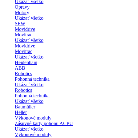
Ukázať všetko
Opravy
Motory
Ukázať všetko
SEW
Movidrive
Movitrac
Ukázať všetko
Movidrive
Movitrac
Ukázať všetko
Heidenhain
ABB
Robotics
Pohonná technika
Ukázať všetko
Robotics
Pohonná technika
Ukázať všetko
Baumüller
Heller
Výkonové moduly
Zásuvné karty pohonu ACPU
Ukázať všetko
Výkonové moduly