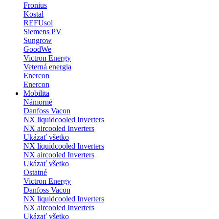
Fronius
Kostal
REFUsol
Siemens PV
Sungrow
GoodWe
Victron Energy
Veterná energia
Enercon
Enercon
Mobilita
Námorné
Danfoss Vacon
NX liquidcooled Inverters
NX aircooled Inverters
Ukázať všetko
NX liquidcooled Inverters
NX aircooled Inverters
Ukázať všetko
Ostatné
Victron Energy
Danfoss Vacon
NX liquidcooled Inverters
NX aircooled Inverters
Ukázať všetko