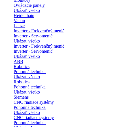
Monitory
Ovládacie panely
Ukázať všetko
Heidenhain
Vacon
Lenze
Inverter - Frekvenčný menič
Inverter - Servomenič
Ukázať všetko
Inverter - Frekvenčný menič
Inverter - Servomenič
Ukázať všetko
ABB
Robotics
Pohonná technika
Ukázať všetko
Robotics
Pohonná technika
Ukázať všetko
Siemens
CNC riadiace systémy
Pohonná technika
Ukázať všetko
CNC riadiace systémy
Pohonná technika