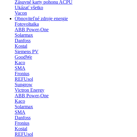
Zásuvné karty pohonu ACPU
Ukázať všetko
Vacon
Obnoviteľné zdroje energie
Fotovoltaika
ABB Power-One
Solarmax
Danfoss
Kostal
Siemens PV
GoodWe
Kaco
SMA
Fronius
REFUsol
Sungrow
Victron Energy
ABB Power-One
Kaco
Solarmax
SMA
Danfoss
Fronius
Kostal
REFUsol