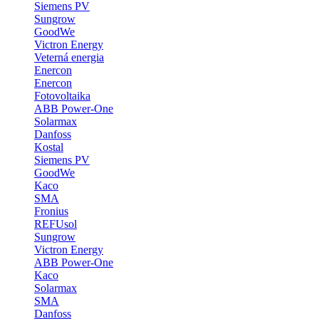
Siemens PV
Sungrow
GoodWe
Victron Energy
Veterná energia
Enercon
Enercon
Fotovoltaika
ABB Power-One
Solarmax
Danfoss
Kostal
Siemens PV
GoodWe
Kaco
SMA
Fronius
REFUsol
Sungrow
Victron Energy
ABB Power-One
Kaco
Solarmax
SMA
Danfoss