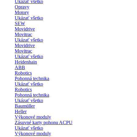
Ukázať všetko
Opravy
Motory
Ukázať všetko
SEW
Movidrive
Movitrac
Ukázať všetko
Movidrive
Movitrac
Ukázať všetko
Heidenhain
ABB
Robotics
Pohonná technika
Ukázať všetko
Robotics
Pohonná technika
Ukázať všetko
Baumüller
Heller
Výkonové moduly
Zásuvné karty pohonu ACPU
Ukázať všetko
Výkonové moduly