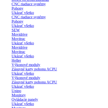
CNC riadiace systémy
Pohony
Ukázať všetko
CNC riadiace systémy
Pohony
Ukázať všetko
SEW
Movidrive
Movitrac
Ukázať všetko
Movidrive
Movitrac
Ukázať všetko
Heller
Výkonové moduly
Zásuvné karty pohonu ACPU
Ukázať všetko
Výkonové moduly
Zásuvné karty pohonu ACPU
Ukázať všetko
Unipo
Monitory
Ovládacie panely
Ukázať všetko