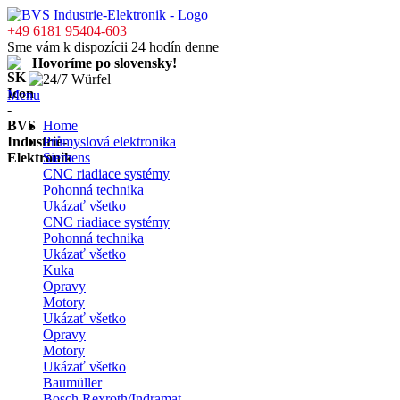
+49 6181 95404-603
Sme vám k dispozícii 24 hodín denne
Hovoríme po slovensky!
Menu
Home
Průmyslová elektronika
Siemens
CNC riadiace systémy
Pohonná technika
Ukázať všetko
CNC riadiace systémy
Pohonná technika
Ukázať všetko
Kuka
Opravy
Motory
Ukázať všetko
Opravy
Motory
Ukázať všetko
Baumüller
Bosch Rexroth/Indramat