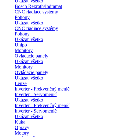
Ukázať všetko
Bosch Rexroth/Indramat
CNC riadiace systémy
Pohony
Ukázať všetko
CNC riadiace systémy
Pohony
Ukázať všetko
Unipo
Monitory
Ovládacie panely
Ukázať všetko
Monitory
Ovládacie panely
Ukázať všetko
Lenze
Inverter - Frekvenčný menič
Inverter - Servomenič
Ukázať všetko
Inverter - Frekvenčný menič
Inverter - Servomenič
Ukázať všetko
Kuka
Opravy
Motory