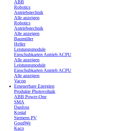
ABB
Robotics
Antriebstechnik
Alle anzeigen
Robotics
Antriebstechnik
Alle anzeigen
Baumüller
Heller
Leistungsmodule
Einschubkarten Antrieb ACPU
Alle anzeigen
Leistungsmodule
Einschubkarten Antrieb ACPU
Alle anzeigen
Vacon
Erneuerbare Energien
Produkte Photovoltaik
ABB Power-One
SMA
Danfoss
Kostal
Siemens PV
GoodWe
Kaco