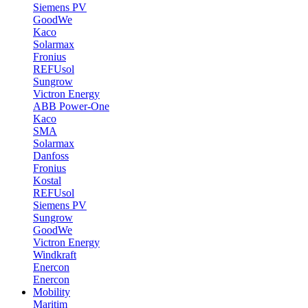
Siemens PV
GoodWe
Kaco
Solarmax
Fronius
REFUsol
Sungrow
Victron Energy
ABB Power-One
Kaco
SMA
Solarmax
Danfoss
Fronius
Kostal
REFUsol
Siemens PV
Sungrow
GoodWe
Victron Energy
Windkraft
Enercon
Enercon
Mobility
Maritim