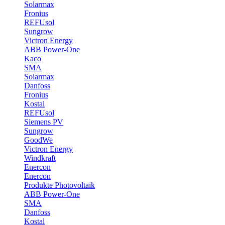
Solarmax
Fronius
REFUsol
Sungrow
Victron Energy
ABB Power-One
Kaco
SMA
Solarmax
Danfoss
Fronius
Kostal
REFUsol
Siemens PV
Sungrow
GoodWe
Victron Energy
Windkraft
Enercon
Enercon
Produkte Photovoltaik
ABB Power-One
SMA
Danfoss
Kostal