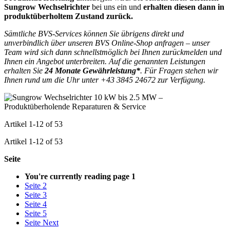
Sungrow Wechselrichter
bei uns ein und
erhalten diesen dann in
produktüberholtem Zustand zurück.
Sämtliche BVS-Services können Sie übrigens direkt und
unverbindlich über unseren BVS Online-Shop anfragen – unser
Team wird sich dann schnellstmöglich bei Ihnen zurückmelden und
Ihnen ein Angebot unterbreiten. Auf die genannten Leistungen
erhalten Sie
24 Monate Gewährleistung*
. Für Fragen stehen wir
Ihnen rund um die Uhr unter
+43 3845 24672
zur Verfügung.
Artikel
1
-
12
of
53
Artikel
1
-
12
of
53
Seite
You're currently reading page
1
Seite
2
Seite
3
Seite
4
Seite
5
Seite
Next