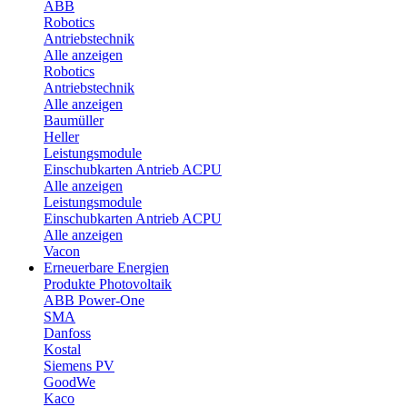
ABB
Robotics
Antriebstechnik
Alle anzeigen
Robotics
Antriebstechnik
Alle anzeigen
Baumüller
Heller
Leistungsmodule
Einschubkarten Antrieb ACPU
Alle anzeigen
Leistungsmodule
Einschubkarten Antrieb ACPU
Alle anzeigen
Vacon
Erneuerbare Energien
Produkte Photovoltaik
ABB Power-One
SMA
Danfoss
Kostal
Siemens PV
GoodWe
Kaco