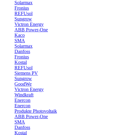
Solarmax
Fronius
REFUsol
Sungrow
Victron Energy
ABB Power-One
Kaco
SMA
Solarmax
Danfoss
Fronius
Kostal
REFUsol
Siemens PV
Sungrow
GoodWe
Victron Energy
Windkraft
Enercon
Enercon
Produkte Photovoltaik
ABB Power-One
SMA
Danfoss
Kostal