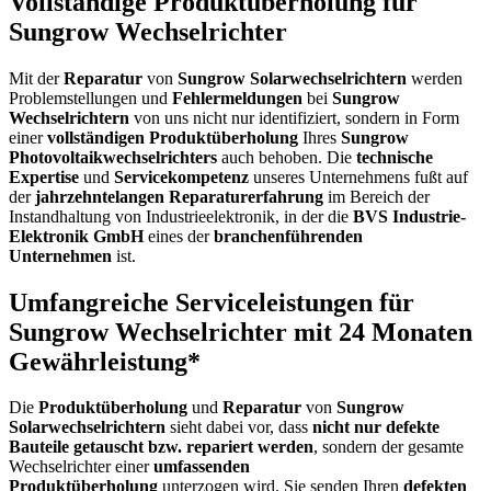
Vollständige Produktüberholung für
Sungrow Wechselrichter
Mit der
Reparatur
von
Sungrow Solarwechselrichtern
werden
Problemstellungen und
Fehlermeldungen
bei
Sungrow
Wechselrichtern
von uns nicht nur identifiziert, sondern in Form
einer
vollständigen Produktüberholung
Ihres
Sungrow
Photovoltaikwechselrichters
auch behoben. Die
technische
Expertise
und
Servicekompetenz
unseres Unternehmens fußt auf
der
jahrzehntelangen Reparaturerfahrung
im Bereich der
Instandhaltung von Industrieelektronik, in der die
BVS Industrie-
Elektronik GmbH
eines der
branchenführenden
Unternehmen
ist.
Umfangreiche Serviceleistungen für
Sungrow Wechselrichter mit 24 Monaten
Gewährleistung*
Die
Produktüberholung
und
Reparatur
von
Sungrow
Solarwechselrichtern
sieht dabei vor, dass
nicht nur defekte
Bauteile getauscht bzw. repariert werden
, sondern der gesamte
Wechselrichter einer
umfassenden
Produktüberholung
unterzogen wird. Sie senden Ihren
defekten