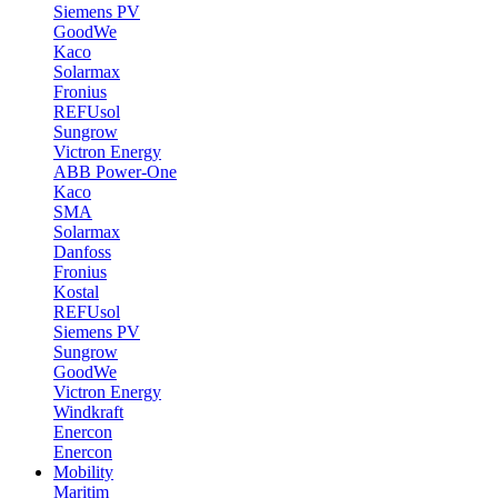
Siemens PV
GoodWe
Kaco
Solarmax
Fronius
REFUsol
Sungrow
Victron Energy
ABB Power-One
Kaco
SMA
Solarmax
Danfoss
Fronius
Kostal
REFUsol
Siemens PV
Sungrow
GoodWe
Victron Energy
Windkraft
Enercon
Enercon
Mobility
Maritim