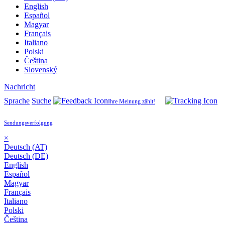
English
Español
Magyar
Français
Italiano
Polski
Čeština
Slovenský
Nachricht
Sprache
Suche
Ihre Meinung zählt!
Sendungsverfolgung
×
Deutsch (AT)
Deutsch (DE)
English
Español
Magyar
Français
Italiano
Polski
Čeština