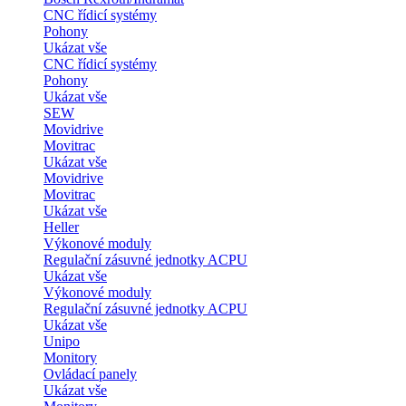
CNC řídicí systémy
Pohony
Ukázat vše
CNC řídicí systémy
Pohony
Ukázat vše
SEW
Movidrive
Movitrac
Ukázat vše
Movidrive
Movitrac
Ukázat vše
Heller
Výkonové moduly
Regulační zásuvné jednotky ACPU
Ukázat vše
Výkonové moduly
Regulační zásuvné jednotky ACPU
Ukázat vše
Unipo
Monitory
Ovládací panely
Ukázat vše