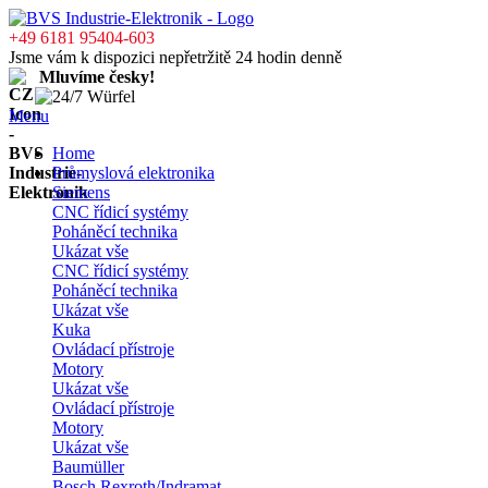
+49 6181 95404-603
Jsme vám k dispozici nepřetržitě 24 hodin denně
Mluvíme česky!
Menu
Home
Průmyslová elektronika
Siemens
CNC řídicí systémy
Poháněcí technika
Ukázat vše
CNC řídicí systémy
Poháněcí technika
Ukázat vše
Kuka
Ovládací přístroje
Motory
Ukázat vše
Ovládací přístroje
Motory
Ukázat vše
Baumüller
Bosch Rexroth/Indramat