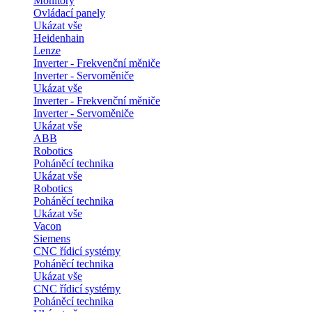
Monitory
Ovládací panely
Ukázat vše
Heidenhain
Lenze
Inverter - Frekvenční měniče
Inverter - Servoměniče
Ukázat vše
Inverter - Frekvenční měniče
Inverter - Servoměniče
Ukázat vše
ABB
Robotics
Poháněcí technika
Ukázat vše
Robotics
Poháněcí technika
Ukázat vše
Vacon
Siemens
CNC řídicí systémy
Poháněcí technika
Ukázat vše
CNC řídicí systémy
Poháněcí technika