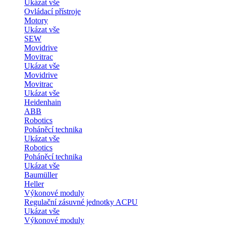
Ukázat vše
Ovládací přístroje
Motory
Ukázat vše
SEW
Movidrive
Movitrac
Ukázat vše
Movidrive
Movitrac
Ukázat vše
Heidenhain
ABB
Robotics
Poháněcí technika
Ukázat vše
Robotics
Poháněcí technika
Ukázat vše
Baumüller
Heller
Výkonové moduly
Regulační zásuvné jednotky ACPU
Ukázat vše
Výkonové moduly