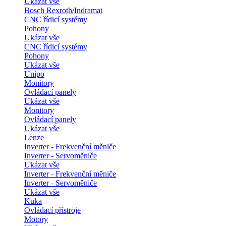
Ukázat vše
Bosch Rexroth/Indramat
CNC řídicí systémy
Pohony
Ukázat vše
CNC řídicí systémy
Pohony
Ukázat vše
Unipo
Monitory
Ovládací panely
Ukázat vše
Monitory
Ovládací panely
Ukázat vše
Lenze
Inverter - Frekvenční měniče
Inverter - Servoměniče
Ukázat vše
Inverter - Frekvenční měniče
Inverter - Servoměniče
Ukázat vše
Kuka
Ovládací přístroje
Motory