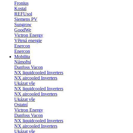
Fronius
Kostal
REFUsol
Siemens PV
Sungrow
GoodWe
Victron Energy
Větrná energie
Enercon
Enercon
Mobilita
Námořní
Danfoss Vacon
NX liquidcooled Inverters
NX aircooled Inverters
Ukázat vše
NX liquidcooled Inverters
NX aircooled Inverters
Ukázat vše
Ostatní
Victron Energy
Danfoss Vacon
NX liquidcooled Inverters
NX aircooled Inverters
Ukázat vše