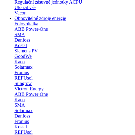
Regulační zásuvné jednotky ACPU
Ukázat vše
Vacon
Obnovitelné zdroje energie
Fotovoltaika
ABB Power-One
SMA
Danfoss
Kostal
Siemens PV
GoodWe
Kaco
Solarmax
Fronius
REFUsol
Sungrow
Victron Energy
ABB Power-One
Kaco
SMA
Solarmax
Danfoss
Fronius
Kostal
REFUsol