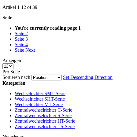
Artikel
1
-
12
of
39
Seite
You're currently reading page
1
Seite
2
Seite
3
Seite
4
Seite
Next
Anzeigen
Pro Seite
Sortieren nach
Set Descending Direction
Kategorien
Wechselrichter SMT-Serie
Wechselrichter SHT-Serie
Wechselrichter MT-Serie
Zentralwechselrichter C-Serie
Zentralwechselrichter S-Serie
Zentralwechselrichter HT-Serie
Zentralwechselrichter TS-Serie
Newsletter