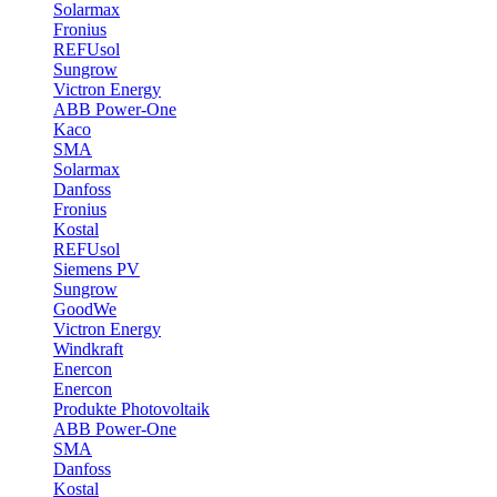
Solarmax
Fronius
REFUsol
Sungrow
Victron Energy
ABB Power-One
Kaco
SMA
Solarmax
Danfoss
Fronius
Kostal
REFUsol
Siemens PV
Sungrow
GoodWe
Victron Energy
Windkraft
Enercon
Enercon
Produkte Photovoltaik
ABB Power-One
SMA
Danfoss
Kostal