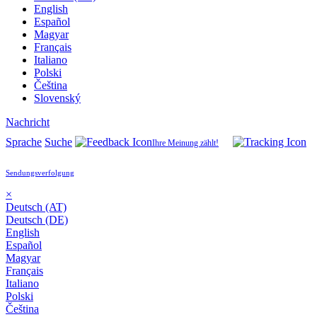
English
Español
Magyar
Français
Italiano
Polski
Čeština
Slovenský
Nachricht
Sprache
Suche
Ihre Meinung zählt!
Sendungsverfolgung
×
Deutsch (AT)
Deutsch (DE)
English
Español
Magyar
Français
Italiano
Polski
Čeština