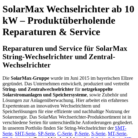
SolarMax Wechselrichter ab 10
kW – Produktüberholende
Reparaturen & Service
Reparaturen und Service für SolarMax
String-Wechselrichter und Zentral-
Wechselrichter
Die
SolarMax-Gruppe
wurde im Juni 2015 im bayerischen Ellzee
gegründet. Das Unternehmen entwickelt, produziert und vertreibt
String- und Zentralwechselrichter
für
netzgekoppelte
Solarstromanlagen und Speichersysteme
, sowie Zubehör und
Lösungen zur Anlagenüberwachung. Hier arbeitet ein erfahrenes
Expertenteam an innovativen Wechselrichtern und
Speicherlösungen für eine effiziente und nachhaltige Nutzung der
Solarenergie. Das SolarMax Wechserichter-Produktsortiment ist in
verschiedene Serien für unterschiedliche Anforderungen gegliedert.
In unserem Portfolio finden Sie String-Wechselrichter der
SMT-
Serie
,
SHT-Serie
,
SP-Serie
,
C-Serie
,
P-Serie
,
S-Serie
,
MT-Serie
,