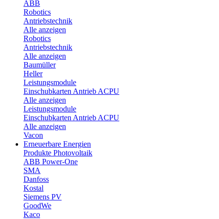
ABB
Robotics
Antriebstechnik
Alle anzeigen
Robotics
Antriebstechnik
Alle anzeigen
Baumüller
Heller
Leistungsmodule
Einschubkarten Antrieb ACPU
Alle anzeigen
Leistungsmodule
Einschubkarten Antrieb ACPU
Alle anzeigen
Vacon
Erneuerbare Energien
Produkte Photovoltaik
ABB Power-One
SMA
Danfoss
Kostal
Siemens PV
GoodWe
Kaco