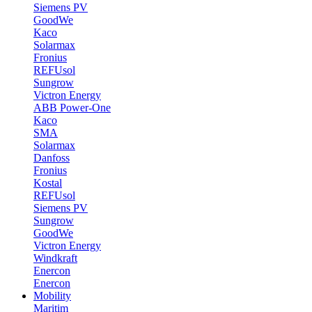
Siemens PV
GoodWe
Kaco
Solarmax
Fronius
REFUsol
Sungrow
Victron Energy
ABB Power-One
Kaco
SMA
Solarmax
Danfoss
Fronius
Kostal
REFUsol
Siemens PV
Sungrow
GoodWe
Victron Energy
Windkraft
Enercon
Enercon
Mobility
Maritim