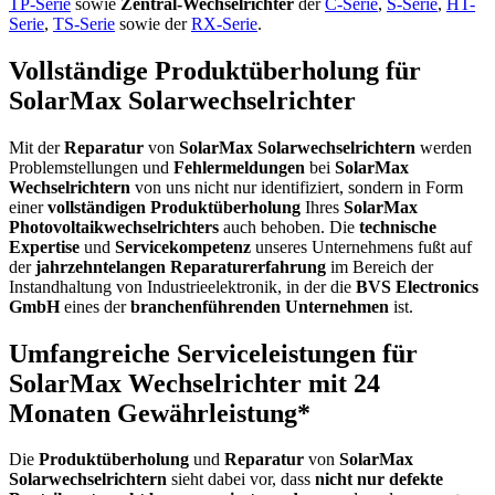
TP-Serie
sowie
Zentral-Wechselrichter
der
C-Serie
,
S-Serie
,
HT-
Serie
,
TS-Serie
sowie der
RX-Serie
.
Vollständige Produktüberholung für
SolarMax Solarwechselrichter
Mit der
Reparatur
von
SolarMax Solarwechselrichtern
werden
Problemstellungen und
Fehlermeldungen
bei
SolarMax
Wechselrichtern
von uns nicht nur identifiziert, sondern in Form
einer
vollständigen Produktüberholung
Ihres
SolarMax
Photovoltaikwechselrichters
auch behoben. Die
technische
Expertise
und
Servicekompetenz
unseres Unternehmens fußt auf
der
jahrzehntelangen Reparaturerfahrung
im Bereich der
Instandhaltung von Industrieelektronik, in der die
BVS Electronics
GmbH
eines der
branchenführenden Unternehmen
ist.
Umfangreiche Serviceleistungen für
SolarMax Wechselrichter mit 24
Monaten Gewährleistung*
Die
Produktüberholung
und
Reparatur
von
SolarMax
Solarwechselrichtern
sieht dabei vor, dass
nicht nur defekte