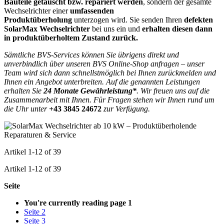
Bauteile getauscht bzw. repariert werden
, sondern der gesamte
Wechselrichter einer
umfassenden
Produktüberholung
unterzogen wird. Sie senden Ihren
defekten
SolarMax Wechselrichter
bei uns ein und
erhalten diesen dann
in produktüberholtem Zustand zurück.
Sämtliche BVS-Services können Sie übrigens direkt und
unverbindlich über unseren BVS Online-Shop anfragen – unser
Team wird sich dann schnellstmöglich bei Ihnen zurückmelden und
Ihnen ein Angebot unterbreiten. Auf die genannten Leistungen
erhalten Sie
24 Monate Gewährleistung*
. Wir freuen uns auf die
Zusammenarbeit mit Ihnen. Für Fragen stehen wir Ihnen rund um
die Uhr unter
+43 3845 24672
zur Verfügung.
Artikel
1
-
12
of
39
Artikel
1
-
12
of
39
Seite
You're currently reading page
1
Seite
2
Seite
3