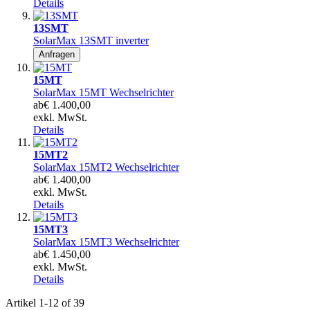
Details
13SMT
SolarMax 13SMT inverter
Anfragen
15MT
SolarMax 15MT Wechselrichter
ab
€ 1.400,00
exkl. MwSt.
Details
15MT2
SolarMax 15MT2 Wechselrichter
ab
€ 1.400,00
exkl. MwSt.
Details
15MT3
SolarMax 15MT3 Wechselrichter
ab
€ 1.450,00
exkl. MwSt.
Details
Artikel
1
-
12
of
39