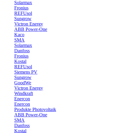
Solarmax
Fronius
REFUsol
Sungrow
Victron Energy
ABB Power-One
Kaco
SMA
Solarmax
Danfoss
Fronius
Kostal
REFUsol
Siemens PV
Sungrow
GoodWe
Victron Energy
Windkraft
Enercon
Enercon
Produkte Photovoltaik
ABB Power-One
SMA
Danfoss
Kostal