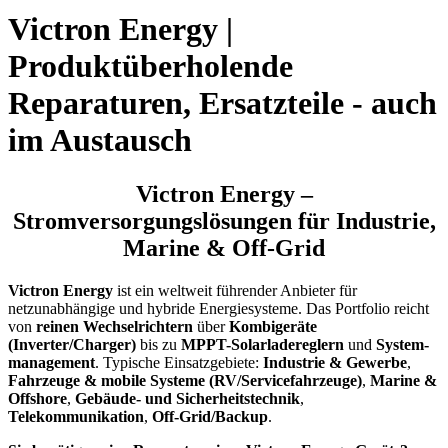
Victron Energy |
Produktüberholende
Reparaturen, Ersatzteile - auch
im Austausch
Victron Energy –
Stromversorgungslösungen für Industrie,
Marine & Off-Grid
Victron Energy
ist ein weltweit führender Anbieter für
netzunabhängige und hybride Energie­systeme. Das Portfolio reicht
von
reinen Wechselrichtern
über
Kombi­geräte
(Inverter/Charger)
bis zu
MPPT-Solarladereglern
und
System­
management
. Typische Einsatzgebiete:
Industrie & Gewerbe
,
Fahrzeuge & mobile Systeme (RV/Servicefahrzeuge)
,
Marine &
Offshore
,
Gebäude- und Sicherheits­technik
,
Telekommunikation
,
Off-Grid/Backup
.