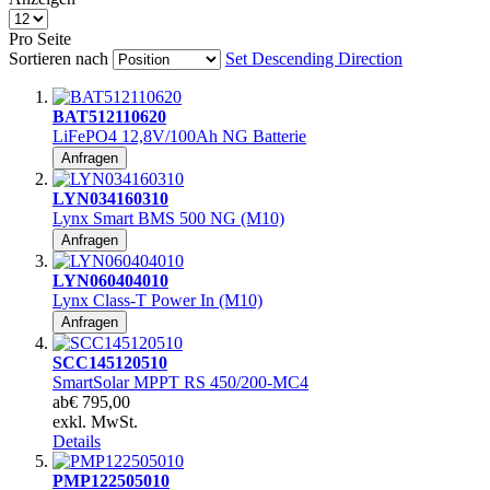
Pro Seite
Sortieren nach
Set Descending Direction
BAT512110620
LiFePO4 12,8V/100Ah NG Batterie
Anfragen
LYN034160310
Lynx Smart BMS 500 NG (M10)
Anfragen
LYN060404010
Lynx Class-T Power In (M10)
Anfragen
SCC145120510
SmartSolar MPPT RS 450/200-MC4
ab
€ 795,00
exkl. MwSt.
Details
PMP122505010