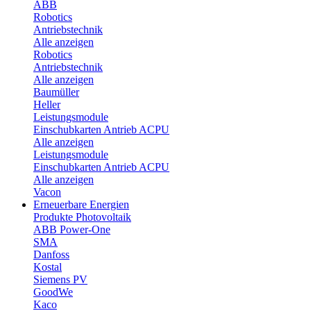
ABB
Robotics
Antriebstechnik
Alle anzeigen
Robotics
Antriebstechnik
Alle anzeigen
Baumüller
Heller
Leistungsmodule
Einschubkarten Antrieb ACPU
Alle anzeigen
Leistungsmodule
Einschubkarten Antrieb ACPU
Alle anzeigen
Vacon
Erneuerbare Energien
Produkte Photovoltaik
ABB Power-One
SMA
Danfoss
Kostal
Siemens PV
GoodWe
Kaco