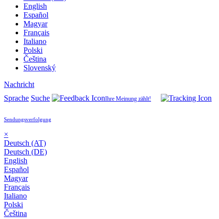
English
Español
Magyar
Français
Italiano
Polski
Čeština
Slovenský
Nachricht
Sprache
Suche
Ihre Meinung zählt!
Sendungsverfolgung
×
Deutsch (AT)
Deutsch (DE)
English
Español
Magyar
Français
Italiano
Polski
Čeština