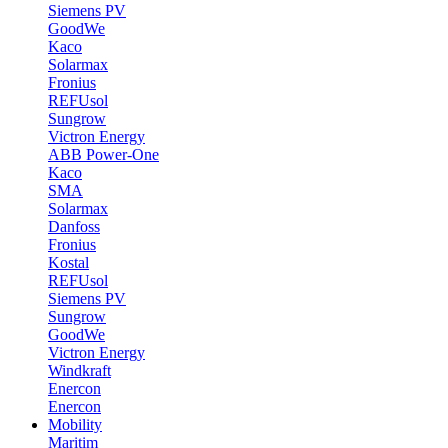
Siemens PV
GoodWe
Kaco
Solarmax
Fronius
REFUsol
Sungrow
Victron Energy
ABB Power-One
Kaco
SMA
Solarmax
Danfoss
Fronius
Kostal
REFUsol
Siemens PV
Sungrow
GoodWe
Victron Energy
Windkraft
Enercon
Enercon
Mobility
Maritim