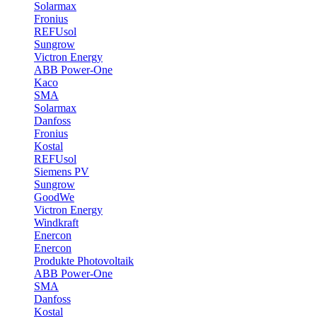
Solarmax
Fronius
REFUsol
Sungrow
Victron Energy
ABB Power-One
Kaco
SMA
Solarmax
Danfoss
Fronius
Kostal
REFUsol
Siemens PV
Sungrow
GoodWe
Victron Energy
Windkraft
Enercon
Enercon
Produkte Photovoltaik
ABB Power-One
SMA
Danfoss
Kostal