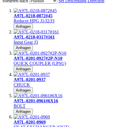
Sortieren nach
Set Descending Direction
A97L-0218-0872#45
Reducer HPG J1/J2/J3
Anfragen
A97L-0218-0317#161
Input Gear J3
Anfragen
A97L-0201-0927#2P-N10
QUICK COUPLER (LPSU)
Anfragen
A97L-0201-0937
CHUCK
Anfragen
A97L-0201-0961#6X16
BOLT
Anfragen
A97L-0201-0969