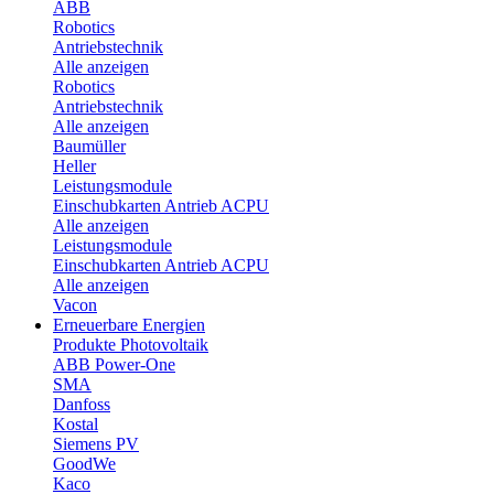
ABB
Robotics
Antriebstechnik
Alle anzeigen
Robotics
Antriebstechnik
Alle anzeigen
Baumüller
Heller
Leistungsmodule
Einschubkarten Antrieb ACPU
Alle anzeigen
Leistungsmodule
Einschubkarten Antrieb ACPU
Alle anzeigen
Vacon
Erneuerbare Energien
Produkte Photovoltaik
ABB Power-One
SMA
Danfoss
Kostal
Siemens PV
GoodWe
Kaco