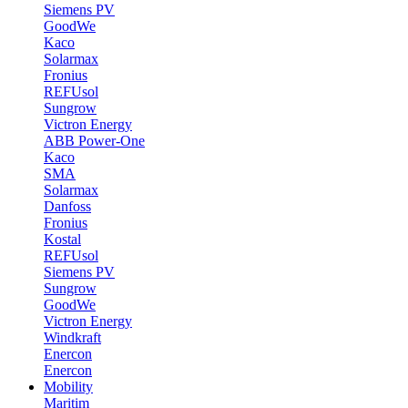
Siemens PV
GoodWe
Kaco
Solarmax
Fronius
REFUsol
Sungrow
Victron Energy
ABB Power-One
Kaco
SMA
Solarmax
Danfoss
Fronius
Kostal
REFUsol
Siemens PV
Sungrow
GoodWe
Victron Energy
Windkraft
Enercon
Enercon
Mobility
Maritim