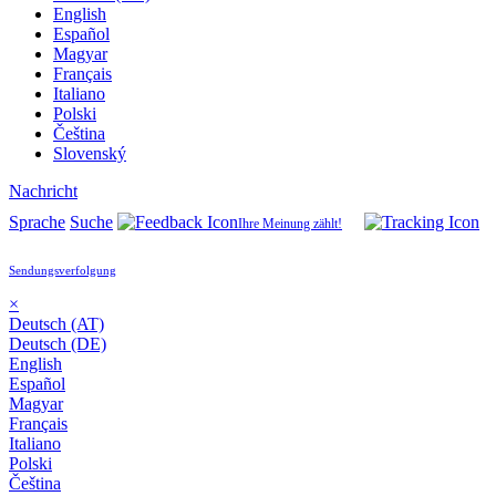
English
Español
Magyar
Français
Italiano
Polski
Čeština
Slovenský
Nachricht
Sprache
Suche
Ihre Meinung zählt!
Sendungsverfolgung
×
Deutsch (AT)
Deutsch (DE)
English
Español
Magyar
Français
Italiano
Polski
Čeština