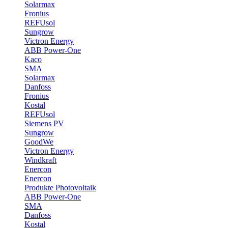
Solarmax
Fronius
REFUsol
Sungrow
Victron Energy
ABB Power-One
Kaco
SMA
Solarmax
Danfoss
Fronius
Kostal
REFUsol
Siemens PV
Sungrow
GoodWe
Victron Energy
Windkraft
Enercon
Enercon
Produkte Photovoltaik
ABB Power-One
SMA
Danfoss
Kostal