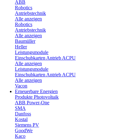
ABB
Robotics
Antriebstechnik
Alle anzeigen
Robotics
Antriebstechnik
Alle anzeigen
Baumüller
Heller
Leistungsmodule
Einschubkarten Antrieb ACPU
Alle anzeigen
Leistungsmodule
Einschubkarten Antrieb ACPU
Alle anzeigen
Vacon
Erneuerbare Energien
Produkte Photovoltaik
ABB Power-One
SMA
Danfoss
Kostal
Siemens PV
GoodWe
Kaco