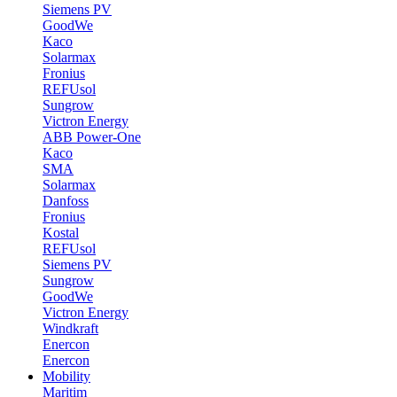
Siemens PV
GoodWe
Kaco
Solarmax
Fronius
REFUsol
Sungrow
Victron Energy
ABB Power-One
Kaco
SMA
Solarmax
Danfoss
Fronius
Kostal
REFUsol
Siemens PV
Sungrow
GoodWe
Victron Energy
Windkraft
Enercon
Enercon
Mobility
Maritim