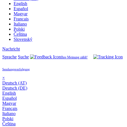
English
Español
Magyar
Français
Italiano
Polski
Čeština
Slovenský
Nachricht
Sprache
Suche
Ihre Meinung zählt!
Sendungsverfolgung
×
Deutsch (AT)
Deutsch (DE)
English
Español
Magyar
Français
Italiano
Polski
Čeština