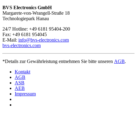
Wir sind
rund um die Uhr und an sieben Tagen pro Woche für
Sie erreichbar
. Bei Fragen kontaktieren Sie uns unter
+49 6181
BVS Electronics GmbH
95404-200.
Margarete-von-Wrangell-Straße 18
Technologiepark Hanau
24/7 Hotline: +49 6181 95404-200
Fax: +49 6181 954045
E-Mail:
info@bvs-electronics.com
bvs-electronics.com
*Details zur Gewährleistung entnehmen Sie bitte unseren
AGB
.
Kontakt
AGB
ASB
AEB
Impressum