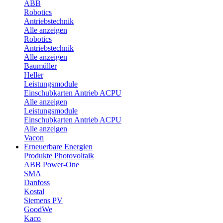
ABB
Robotics
Antriebstechnik
Alle anzeigen
Robotics
Antriebstechnik
Alle anzeigen
Baumüller
Heller
Leistungsmodule
Einschubkarten Antrieb ACPU
Alle anzeigen
Leistungsmodule
Einschubkarten Antrieb ACPU
Alle anzeigen
Vacon
Erneuerbare Energien
Produkte Photovoltaik
ABB Power-One
SMA
Danfoss
Kostal
Siemens PV
GoodWe
Kaco