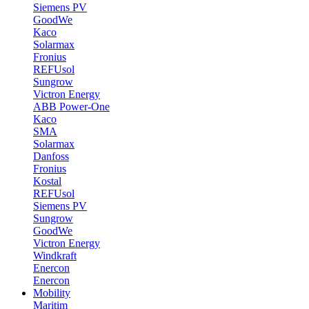
Siemens PV
GoodWe
Kaco
Solarmax
Fronius
REFUsol
Sungrow
Victron Energy
ABB Power-One
Kaco
SMA
Solarmax
Danfoss
Fronius
Kostal
REFUsol
Siemens PV
Sungrow
GoodWe
Victron Energy
Windkraft
Enercon
Enercon
Mobility
Maritim