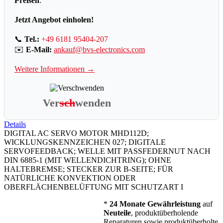
Preisen
.
Jetzt Angebot einholen!
📞
Tel.:
+49 6181 95404-207
✉️
E-Mail:
ankauf@bvs-electronics.com
Weitere Informationen →
Ver
sch
wenden
Details
DIGITAL AC SERVO MOTOR MHD112D;
WICKLUNGSKENNZEICHEN 027; DIGITALE
SERVOFEEDBACK; WELLE MIT PASSFEDERNUT NACH
DIN 6885-1 (MIT WELLENDICHTRING); OHNE
HALTEBREMSE; STECKER ZUR B-SEITE; FÜR
NATÜRLICHE KONVEKTION ODER
OBERFLÄCHENBELÜFTUNG MIT SCHUTZART I
*
24 Monate Gewährleistung
auf
Neuteile
, produktüberholende
Reparaturen sowie produktüberholte