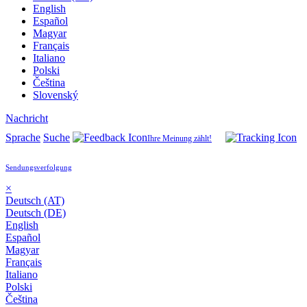
English
Español
Magyar
Français
Italiano
Polski
Čeština
Slovenský
Nachricht
Sprache
Suche
Ihre Meinung zählt!
Sendungsverfolgung
×
Deutsch (AT)
Deutsch (DE)
English
Español
Magyar
Français
Italiano
Polski
Čeština