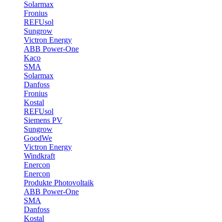
Solarmax
Fronius
REFUsol
Sungrow
Victron Energy
ABB Power-One
Kaco
SMA
Solarmax
Danfoss
Fronius
Kostal
REFUsol
Siemens PV
Sungrow
GoodWe
Victron Energy
Windkraft
Enercon
Enercon
Produkte Photovoltaik
ABB Power-One
SMA
Danfoss
Kostal