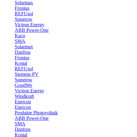
Solarmax
Fronius
REFUsol
Sungrow
Victron Energy
ABB Power-One
Kaco
SMA
Solarmax
Danfoss
Fronius
Kostal
REFUsol
Siemens PV
Sungrow
GoodWe
Victron Energy
Windkraft
Enercon
Enercon
Produkte Photovoltaik
ABB Power-One
SMA
Danfoss
Kostal