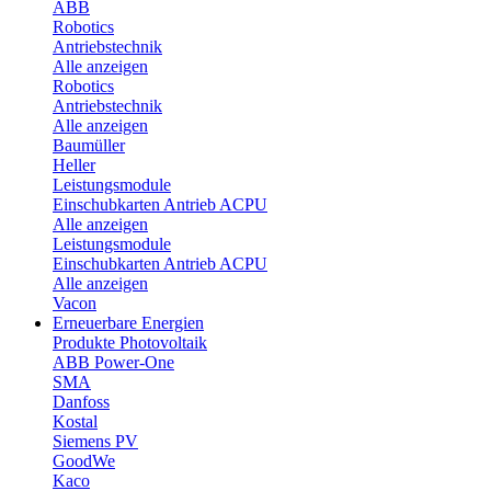
ABB
Robotics
Antriebstechnik
Alle anzeigen
Robotics
Antriebstechnik
Alle anzeigen
Baumüller
Heller
Leistungsmodule
Einschubkarten Antrieb ACPU
Alle anzeigen
Leistungsmodule
Einschubkarten Antrieb ACPU
Alle anzeigen
Vacon
Erneuerbare Energien
Produkte Photovoltaik
ABB Power-One
SMA
Danfoss
Kostal
Siemens PV
GoodWe
Kaco