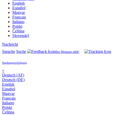
English
Español
Magyar
Français
Italiano
Polski
Čeština
Slovenský
Nachricht
Sprache
Suche
Ihre Meinung zählt!
Sendungsverfolgung
×
Deutsch (AT)
Deutsch (DE)
English
Español
Magyar
Français
Italiano
Polski
Čeština