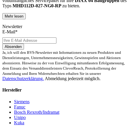
vollumfängliches Servicepaket für Ihre
DIAX 04
Baugruppen
des
Typs
MHD112D-027-NG0-RP
zu bieten.
Mehr lesen
Dies unterscheidet unsere
produktüberholende Reparatur
von
konventionellen Reparaturen:
Newsletter
E-Mail*
Präventiver Austausch aller Bauteile, die einer Alterung
oder einem höheren Verschleiß unterliegen
Zertifizierte Reparaturwerkstatt
Absenden
Austausch aller Komponenten, die als Schwachstellen
Ja, ich will den BVS-Newsletter mit Informationen zu neuen Produkten und
identifiziert werden und somit ein Sicherheitsrisiko für die
Dienstleistungen, Unternehmensneuigkeiten, Gewinnspielen und Aktionen
Maschine und deren Betreiber darstellen
abonnieren. Hinweise zu der von Einwilligung mitumfassten Erfolgsmessung,
Ausschließliche Verwendung der vom Hersteller oder
dem Einsatz des Versanddienstleisters CleverReach, Protokollierung der
Gesetzgeber neuen & zugelassenen Komponenten
Anmeldung und Ihren Widerrufsrechten erhalten Sie in unserer
Überprüfung aller relevanten Funktionen in Form von
Datenschutzerklärung.
Abmeldung jederzeit möglich.
Funktions- und Lasttests
Hersteller
Mit unserer
optionalen Eilreparatur
sind wir zusätzlich in der
Lage, die Reparatur Ihrer
MHD112D-027-NG0-RP -
Baugruppe in
Siemens
unserem
zertifizierten Reparaturprozess
bei gleichbleibender
Fanuc
Qualität zu priorisieren.
Bosch Rexroth/Indramat
Unipo
Verkauf von Ersatz- und Austauschteilen
Kuka
sowie Neuteilen für MHD112D-027-NG0-