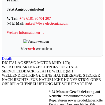
Preisen
.
Jetzt Angebot einholen!
📞
Tel.:
+49 6181 95404-207
✉️
E-Mail:
ankauf@bvs-electronics.com
Weitere Informationen →
Ver
sch
wenden
Details
DIGITAL AC SERVO MOTOR MHD112D;
WICKLUNGSKENNZEICHEN 027; DIGITALE
SERVOFEEDBACK; GLATTE WELLE (MIT
WELLENDICHTRING); OHNE HALTEBREMSE; STECKER
NACH RECHTS; FÜR NATÜRLICHE KONVEKTION ODER
OBERFLÄCHENBELÜFTUNG MIT SCHUTZART IP68
*
24 Monate Gewährleistung
auf
Neuteile
, produktüberholende
Reparaturen sowie produktüberholte
Ersatz- und Austauschteile. Wir