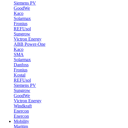
Siemens PV
GoodWe
Kaco
Solarmax
Fronius
REFUsol
Sungrow
Victron Energy
ABB Power-One
Kaco
SMA
Solarmax
Danfoss
Fronius
Kostal
REFUsol
Siemens PV
Sungrow
GoodWe
Victron Energy
Windkraft
Enercon
Enercon
Mobility
Maritim