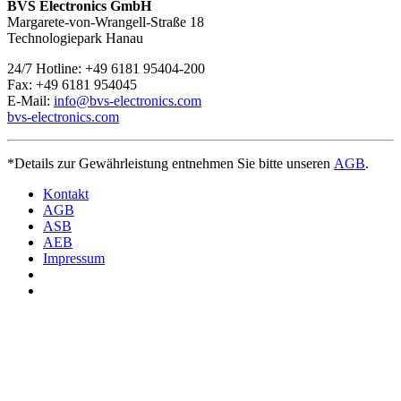
Sie erreichbar
. Bei Fragen kontaktieren Sie uns unter
+49 6181
BVS Electronics GmbH
95404-200.
Margarete-von-Wrangell-Straße 18
Technologiepark Hanau
24/7 Hotline: +49 6181 95404-200
Fax: +49 6181 954045
E-Mail:
info@bvs-electronics.com
bvs-electronics.com
*Details zur Gewährleistung entnehmen Sie bitte unseren
AGB
.
Kontakt
AGB
ASB
AEB
Impressum