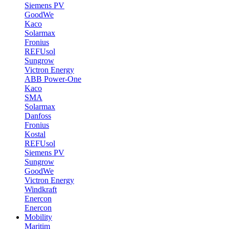
Siemens PV
GoodWe
Kaco
Solarmax
Fronius
REFUsol
Sungrow
Victron Energy
ABB Power-One
Kaco
SMA
Solarmax
Danfoss
Fronius
Kostal
REFUsol
Siemens PV
Sungrow
GoodWe
Victron Energy
Windkraft
Enercon
Enercon
Mobility
Maritim