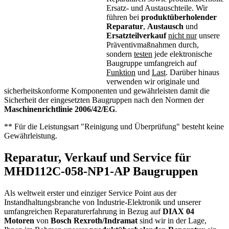
Ersatz- und Austauschteile. Wir
führen bei
produktüberholender
Reparatur
,
Austausch
und
Ersatzteilverkauf
nicht nur
unsere
Präventivmaßnahmen durch,
sondern
testen
jede elektronische
Baugruppe umfangreich auf
Funktion
und
Last
. Darüber hinaus
verwenden wir originale und
sicherheitskonforme Komponenten und gewährleisten damit die
Sicherheit der eingesetzten Baugruppen nach den Normen der
Maschinenrichtlinie 2006/42/EG
.
** Für die Leistungsart "Reinigung und Überprüfung" besteht keine
Gewährleistung.
Reparatur, Verkauf und Service für
MHD112C-058-NP1-AP Baugruppen
Als weltweit erster und einziger Service Point aus der
Instandhaltungsbranche von Industrie-Elektronik und unserer
umfangreichen Reparaturerfahrung in Bezug auf
DIAX 04
Motoren
von
Bosch Rexroth/Indramat
sind wir in der Lage,