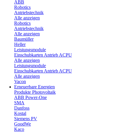
ABB
Robotics
Antriebstechnik
Alle anzeigen
Robotics
Antriebstechnik
Alle anzeigen
Baumüller
Heller
Leistungsmodule
Einschubkarten Antrieb ACPU
Alle anzeigen
Leistungsmodule
Einschubkarten Antrieb ACPU
Alle anzeigen
Vacon
Erneuerbare Energien
Produkte Photovoltaik
ABB Power-One
SMA
Danfoss
Kostal
Siemens PV
GoodWe
Kaco