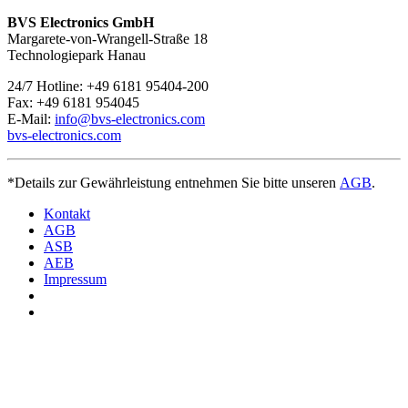
Wir sind
rund um die Uhr und an sieben Tagen pro Woche für
Sie erreichbar
. Bei Fragen kontaktieren Sie uns unter
+49 6181
BVS Electronics GmbH
95404-200.
Margarete-von-Wrangell-Straße 18
Technologiepark Hanau
24/7 Hotline: +49 6181 95404-200
Fax: +49 6181 954045
E-Mail:
info@bvs-electronics.com
bvs-electronics.com
*Details zur Gewährleistung entnehmen Sie bitte unseren
AGB
.
Kontakt
AGB
ASB
AEB
Impressum