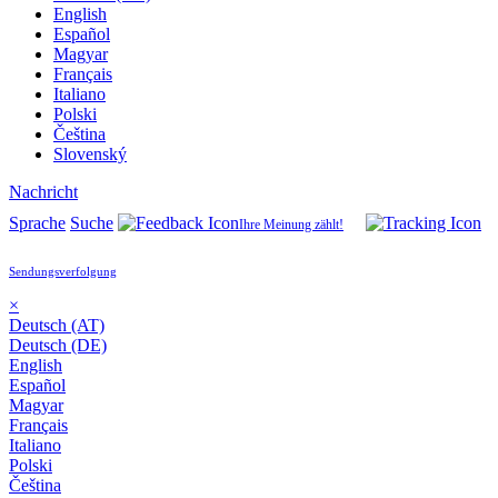
English
Español
Magyar
Français
Italiano
Polski
Čeština
Slovenský
Nachricht
Sprache
Suche
Ihre Meinung zählt!
Sendungsverfolgung
×
Deutsch (AT)
Deutsch (DE)
English
Español
Magyar
Français
Italiano
Polski
Čeština