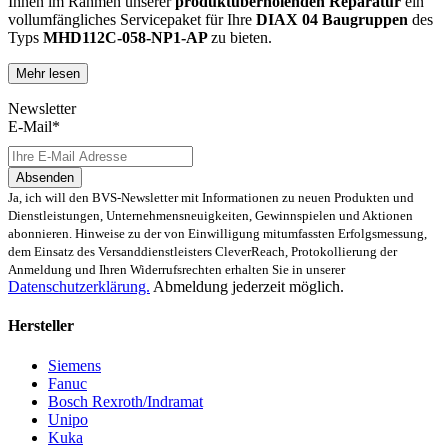
Ihnen im Rahmen unserer
produktüberholenden Reparatur
ein
vollumfängliches Servicepaket für Ihre
DIAX 04
Baugruppen
des
Typs
MHD112C-058-NP1-AP
zu bieten.
Mehr lesen
Dies unterscheidet unsere
produktüberholende Reparatur
von
konventionellen Reparaturen:
Newsletter
E-Mail*
Präventiver Austausch aller Bauteile, die einer Alterung
oder einem höheren Verschleiß unterliegen
Zertifizierte Reparaturwerkstatt
Absenden
Austausch aller Komponenten, die als Schwachstellen
Ja, ich will den BVS-Newsletter mit Informationen zu neuen Produkten und
identifiziert werden und somit ein Sicherheitsrisiko für die
Dienstleistungen, Unternehmensneuigkeiten, Gewinnspielen und Aktionen
Maschine und deren Betreiber darstellen
abonnieren. Hinweise zu der von Einwilligung mitumfassten Erfolgsmessung,
Ausschließliche Verwendung der vom Hersteller oder
dem Einsatz des Versanddienstleisters CleverReach, Protokollierung der
Gesetzgeber neuen & zugelassenen Komponenten
Anmeldung und Ihren Widerrufsrechten erhalten Sie in unserer
Überprüfung aller relevanten Funktionen in Form von
Datenschutzerklärung.
Abmeldung jederzeit möglich.
Funktions- und Lasttests
Hersteller
Mit unserer
optionalen Eilreparatur
sind wir zusätzlich in der
Lage, die Reparatur Ihrer
MHD112C-058-NP1-AP -
Baugruppe in
Siemens
unserem
zertifizierten Reparaturprozess
bei gleichbleibender
Fanuc
Qualität zu priorisieren.
Bosch Rexroth/Indramat
Unipo
Verkauf von Ersatz- und Austauschteilen
Kuka