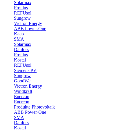
Solarmax
Fronius
REFUsol
Sungrow
Victron Energy
ABB Power-One
Kaco
SMA
Solarmax
Danfoss
Fronius
Kostal
REFUsol
Siemens PV
Sungrow
GoodWe
Victron Energy
Windkraft
Enercon
Enercon
Produkte Photovoltaik
ABB Power-One
SMA
Danfoss
Kostal