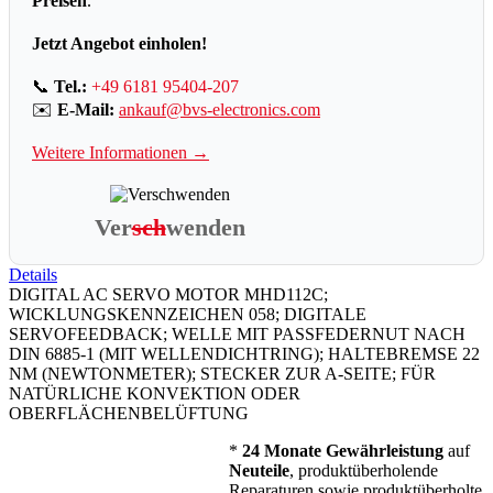
Preisen
.
Jetzt Angebot einholen!
📞
Tel.:
+49 6181 95404-207
✉️
E-Mail:
ankauf@bvs-electronics.com
Weitere Informationen →
Ver
sch
wenden
Details
DIGITAL AC SERVO MOTOR MHD112C;
WICKLUNGSKENNZEICHEN 058; DIGITALE
SERVOFEEDBACK; WELLE MIT PASSFEDERNUT NACH
DIN 6885-1 (MIT WELLENDICHTRING); HALTEBREMSE 22
NM (NEWTONMETER); STECKER ZUR A-SEITE; FÜR
NATÜRLICHE KONVEKTION ODER
OBERFLÄCHENBELÜFTUNG
*
24 Monate Gewährleistung
auf
Neuteile
, produktüberholende
Reparaturen sowie produktüberholte