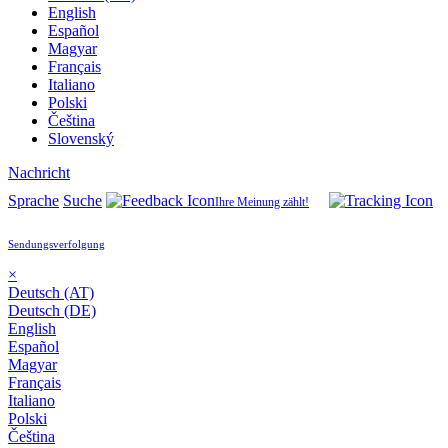
English
Español
Magyar
Français
Italiano
Polski
Čeština
Slovenský
Nachricht
Sprache
Suche
Ihre Meinung zählt!
Sendungsverfolgung
×
Deutsch (AT)
Deutsch (DE)
English
Español
Magyar
Français
Italiano
Polski
Čeština