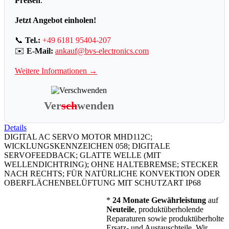
Preisen
.
Jetzt Angebot einholen!
📞
Tel.:
+49 6181 95404-207
✉️
E-Mail:
ankauf@bvs-electronics.com
Weitere Informationen →
Ver
sch
wenden
Details
DIGITAL AC SERVO MOTOR MHD112C;
WICKLUNGSKENNZEICHEN 058; DIGITALE
SERVOFEEDBACK; GLATTE WELLE (MIT
WELLENDICHTRING); OHNE HALTEBREMSE; STECKER
NACH RECHTS; FÜR NATÜRLICHE KONVEKTION ODER
OBERFLÄCHENBELÜFTUNG MIT SCHUTZART IP68
*
24 Monate Gewährleistung
auf
Neuteile
, produktüberholende
Reparaturen sowie produktüberholte
Ersatz- und Austauschteile. Wir