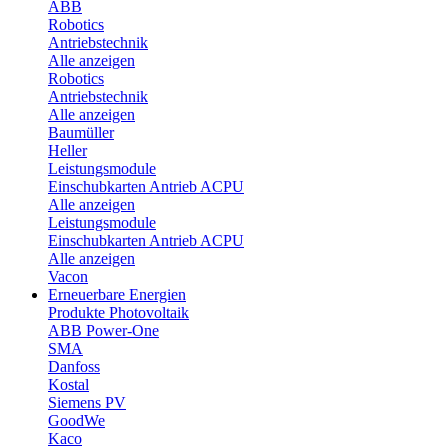
ABB
Robotics
Antriebstechnik
Alle anzeigen
Robotics
Antriebstechnik
Alle anzeigen
Baumüller
Heller
Leistungsmodule
Einschubkarten Antrieb ACPU
Alle anzeigen
Leistungsmodule
Einschubkarten Antrieb ACPU
Alle anzeigen
Vacon
Erneuerbare Energien
Produkte Photovoltaik
ABB Power-One
SMA
Danfoss
Kostal
Siemens PV
GoodWe
Kaco