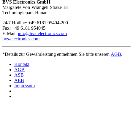
Sie erreichbar
. Bei Fragen kontaktieren Sie uns unter
+49 6181
BVS Electronics GmbH
95404-200.
Margarete-von-Wrangell-Straße 18
Technologiepark Hanau
24/7 Hotline: +49 6181 95404-200
Fax: +49 6181 954045
E-Mail:
info@bvs-electronics.com
bvs-electronics.com
*Details zur Gewährleistung entnehmen Sie bitte unseren
AGB
.
Kontakt
AGB
ASB
AEB
Impressum