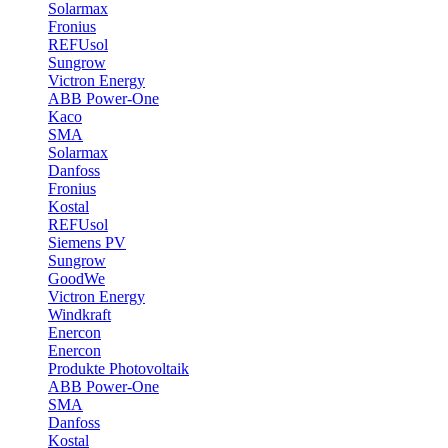
Solarmax
Fronius
REFUsol
Sungrow
Victron Energy
ABB Power-One
Kaco
SMA
Solarmax
Danfoss
Fronius
Kostal
REFUsol
Siemens PV
Sungrow
GoodWe
Victron Energy
Windkraft
Enercon
Enercon
Produkte Photovoltaik
ABB Power-One
SMA
Danfoss
Kostal