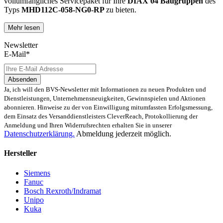
vollumfängliches Servicepaket für Ihre
DIAX 04
Baugruppen
des
Typs
MHD112C-058-NG0-RP
zu bieten.
Mehr lesen
Dies unterscheidet unsere
produktüberholende Reparatur
von
konventionellen Reparaturen:
Newsletter
E-Mail*
Präventiver Austausch aller Bauteile, die einer Alterung
oder einem höheren Verschleiß unterliegen
Zertifizierte Reparaturwerkstatt
Absenden
Austausch aller Komponenten, die als Schwachstellen
Ja, ich will den BVS-Newsletter mit Informationen zu neuen Produkten und
identifiziert werden und somit ein Sicherheitsrisiko für die
Dienstleistungen, Unternehmensneuigkeiten, Gewinnspielen und Aktionen
Maschine und deren Betreiber darstellen
abonnieren. Hinweise zu der von Einwilligung mitumfassten Erfolgsmessung,
Ausschließliche Verwendung der vom Hersteller oder
dem Einsatz des Versanddienstleisters CleverReach, Protokollierung der
Gesetzgeber neuen & zugelassenen Komponenten
Anmeldung und Ihren Widerrufsrechten erhalten Sie in unserer
Überprüfung aller relevanten Funktionen in Form von
Datenschutzerklärung.
Abmeldung jederzeit möglich.
Funktions- und Lasttests
Hersteller
Mit unserer
optionalen Eilreparatur
sind wir zusätzlich in der
Lage, die Reparatur Ihrer
MHD112C-058-NG0-RP -
Baugruppe in
Siemens
unserem
zertifizierten Reparaturprozess
bei gleichbleibender
Fanuc
Qualität zu priorisieren.
Bosch Rexroth/Indramat
Unipo
Verkauf von Ersatz- und Austauschteilen
Kuka
sowie Neuteilen für MHD112C-058-NG0-