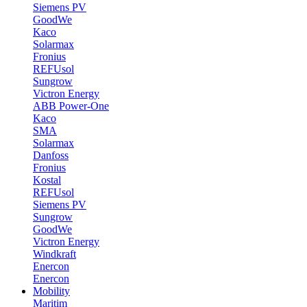
Siemens PV
GoodWe
Kaco
Solarmax
Fronius
REFUsol
Sungrow
Victron Energy
ABB Power-One
Kaco
SMA
Solarmax
Danfoss
Fronius
Kostal
REFUsol
Siemens PV
Sungrow
GoodWe
Victron Energy
Windkraft
Enercon
Enercon
Mobility
Maritim