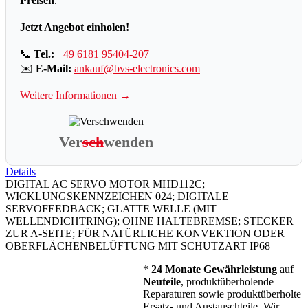
Preisen
.
Jetzt Angebot einholen!
📞
Tel.:
+49 6181 95404-207
✉️
E-Mail:
ankauf@bvs-electronics.com
Weitere Informationen →
Ver
sch
wenden
Details
DIGITAL AC SERVO MOTOR MHD112C;
WICKLUNGSKENNZEICHEN 024; DIGITALE
SERVOFEEDBACK; GLATTE WELLE (MIT
WELLENDICHTRING); OHNE HALTEBREMSE; STECKER
ZUR A-SEITE; FÜR NATÜRLICHE KONVEKTION ODER
OBERFLÄCHENBELÜFTUNG MIT SCHUTZART IP68
*
24 Monate Gewährleistung
auf
Neuteile
, produktüberholende
Reparaturen sowie produktüberholte
Ersatz- und Austauschteile. Wir