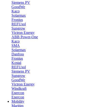
Siemens PV
GoodWe
Kaco
Solarmax
Fronius
REFUsol
Sungrow
Victron Energy
ABB Power-One
Kaco
SMA
Solarmax
Danfoss
Fronius
Kostal
REFUsol
Siemens PV
Sungrow
GoodWe
Victron Energy
Windkraft
Enercon
Enercon
Mobility
Maritim