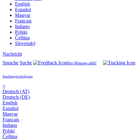
English
Español
Magyar
Français
Italiano
Polski
Čeština
Slovenský
Nachricht
Sprache
Suche
Ihre Meinung zählt!
Sendungsverfolgung
×
Deutsch (AT)
Deutsch (DE)
English
Español
Magyar
Français
Italiano
Polski
Čeština