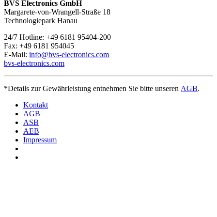
Sie erreichbar
. Bei Fragen kontaktieren Sie uns unter
+49 6181
BVS Electronics GmbH
95404-200.
Margarete-von-Wrangell-Straße 18
Technologiepark Hanau
24/7 Hotline: +49 6181 95404-200
Fax: +49 6181 954045
E-Mail:
info@bvs-electronics.com
bvs-electronics.com
*Details zur Gewährleistung entnehmen Sie bitte unseren
AGB
.
Kontakt
AGB
ASB
AEB
Impressum