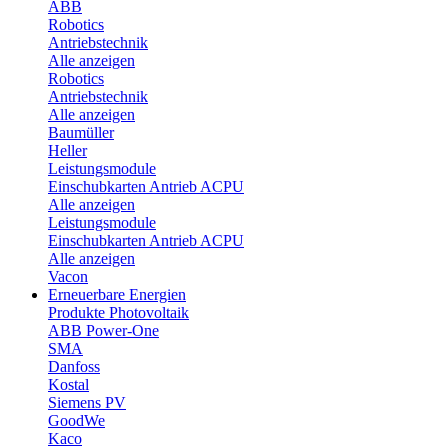
ABB
Robotics
Antriebstechnik
Alle anzeigen
Robotics
Antriebstechnik
Alle anzeigen
Baumüller
Heller
Leistungsmodule
Einschubkarten Antrieb ACPU
Alle anzeigen
Leistungsmodule
Einschubkarten Antrieb ACPU
Alle anzeigen
Vacon
Erneuerbare Energien
Produkte Photovoltaik
ABB Power-One
SMA
Danfoss
Kostal
Siemens PV
GoodWe
Kaco