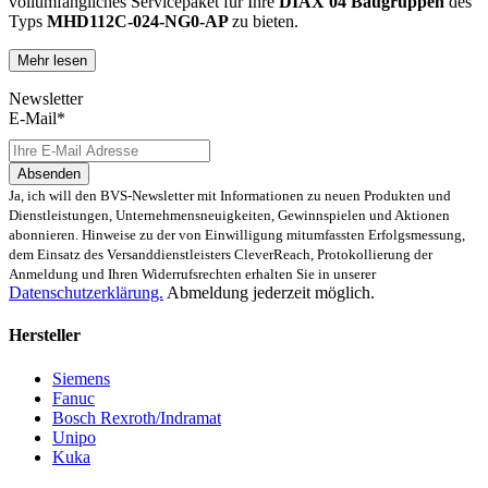
vollumfängliches Servicepaket für Ihre
DIAX 04
Baugruppen
des
Typs
MHD112C-024-NG0-AP
zu bieten.
Mehr lesen
Dies unterscheidet unsere
produktüberholende Reparatur
von
konventionellen Reparaturen:
Newsletter
E-Mail*
Präventiver Austausch aller Bauteile, die einer Alterung
oder einem höheren Verschleiß unterliegen
Zertifizierte Reparaturwerkstatt
Absenden
Austausch aller Komponenten, die als Schwachstellen
Ja, ich will den BVS-Newsletter mit Informationen zu neuen Produkten und
identifiziert werden und somit ein Sicherheitsrisiko für die
Dienstleistungen, Unternehmensneuigkeiten, Gewinnspielen und Aktionen
Maschine und deren Betreiber darstellen
abonnieren. Hinweise zu der von Einwilligung mitumfassten Erfolgsmessung,
Ausschließliche Verwendung der vom Hersteller oder
dem Einsatz des Versanddienstleisters CleverReach, Protokollierung der
Gesetzgeber neuen & zugelassenen Komponenten
Anmeldung und Ihren Widerrufsrechten erhalten Sie in unserer
Überprüfung aller relevanten Funktionen in Form von
Datenschutzerklärung.
Abmeldung jederzeit möglich.
Funktions- und Lasttests
Hersteller
Mit unserer
optionalen Eilreparatur
sind wir zusätzlich in der
Lage, die Reparatur Ihrer
MHD112C-024-NG0-AP -
Baugruppe in
Siemens
unserem
zertifizierten Reparaturprozess
bei gleichbleibender
Fanuc
Qualität zu priorisieren.
Bosch Rexroth/Indramat
Unipo
Verkauf von Ersatz- und Austauschteilen
Kuka
sowie Neuteilen für MHD112C-024-NG0-