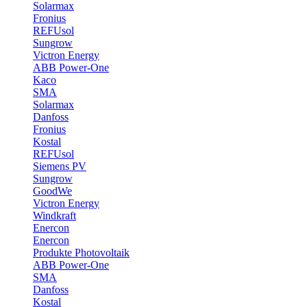
Solarmax
Fronius
REFUsol
Sungrow
Victron Energy
ABB Power-One
Kaco
SMA
Solarmax
Danfoss
Fronius
Kostal
REFUsol
Siemens PV
Sungrow
GoodWe
Victron Energy
Windkraft
Enercon
Enercon
Produkte Photovoltaik
ABB Power-One
SMA
Danfoss
Kostal