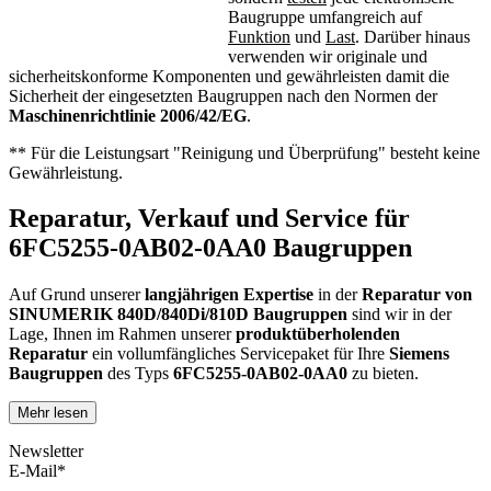
Baugruppe umfangreich auf
Funktion
und
Last
. Darüber hinaus
verwenden wir originale und
sicherheitskonforme Komponenten und gewährleisten damit die
Sicherheit der eingesetzten Baugruppen nach den Normen der
Maschinenrichtlinie 2006/42/EG
.
** Für die Leistungsart "Reinigung und Überprüfung" besteht keine
Gewährleistung.
Reparatur, Verkauf und Service für
6FC5255-0AB02-0AA0 Baugruppen
Auf Grund unserer
langjährigen Expertise
in der
Reparatur von
SINUMERIK 840D/840Di/810D Baugruppen
sind wir in der
Lage, Ihnen im Rahmen unserer
produktüberholenden
Reparatur
ein vollumfängliches Servicepaket für Ihre
Siemens
Baugruppen
des Typs
6FC5255-0AB02-0AA0
zu bieten.
Mehr lesen
Dies unterscheidet unsere
produktüberholende Reparatur
von
konventionellen Reparaturen:
Newsletter
E-Mail*
Präventiver Austausch aller Bauteile, die einer Alterung