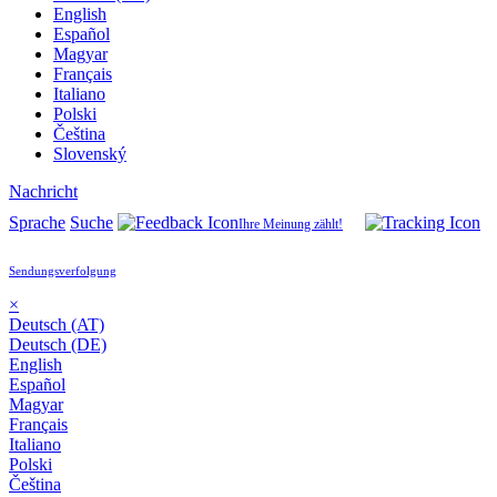
English
Español
Magyar
Français
Italiano
Polski
Čeština
Slovenský
Nachricht
Sprache
Suche
Ihre Meinung zählt!
Sendungsverfolgung
×
Deutsch (AT)
Deutsch (DE)
English
Español
Magyar
Français
Italiano
Polski
Čeština