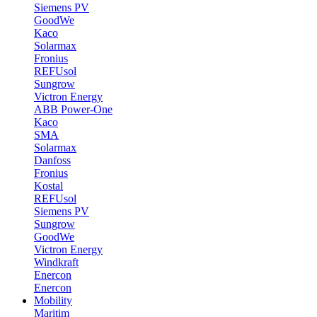
Siemens PV
GoodWe
Kaco
Solarmax
Fronius
REFUsol
Sungrow
Victron Energy
ABB Power-One
Kaco
SMA
Solarmax
Danfoss
Fronius
Kostal
REFUsol
Siemens PV
Sungrow
GoodWe
Victron Energy
Windkraft
Enercon
Enercon
Mobility
Maritim