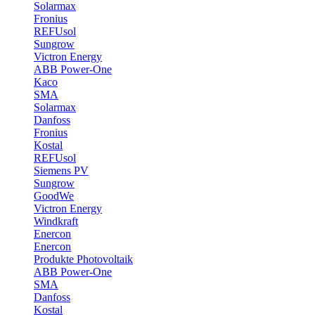
Solarmax
Fronius
REFUsol
Sungrow
Victron Energy
ABB Power-One
Kaco
SMA
Solarmax
Danfoss
Fronius
Kostal
REFUsol
Siemens PV
Sungrow
GoodWe
Victron Energy
Windkraft
Enercon
Enercon
Produkte Photovoltaik
ABB Power-One
SMA
Danfoss
Kostal