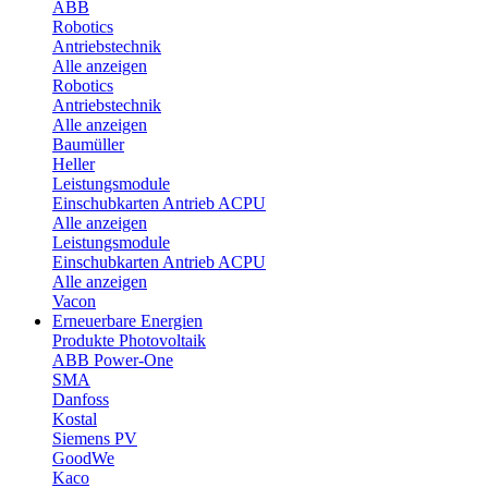
ABB
Robotics
Antriebstechnik
Alle anzeigen
Robotics
Antriebstechnik
Alle anzeigen
Baumüller
Heller
Leistungsmodule
Einschubkarten Antrieb ACPU
Alle anzeigen
Leistungsmodule
Einschubkarten Antrieb ACPU
Alle anzeigen
Vacon
Erneuerbare Energien
Produkte Photovoltaik
ABB Power-One
SMA
Danfoss
Kostal
Siemens PV
GoodWe
Kaco