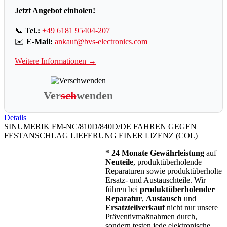
Jetzt Angebot einholen!
📞
Tel.:
+49 6181 95404-207
✉️
E-Mail:
ankauf@bvs-electronics.com
Weitere Informationen →
Ver
sch
wenden
Details
SINUMERIK FM-NC/810D/840D/DE FAHREN GEGEN
FESTANSCHLAG LIEFERUNG EINER LIZENZ (COL)
*
24 Monate Gewährleistung
auf
Neuteile
, produktüberholende
Reparaturen sowie produktüberholte
Ersatz- und Austauschteile. Wir
führen bei
produktüberholender
Reparatur
,
Austausch
und
Ersatzteilverkauf
nicht nur
unsere
Präventivmaßnahmen durch,
sondern
testen
jede elektronische