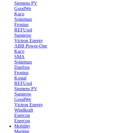
Siemens PV
GoodWe
Kaco
Solarmax
Fronius
REFUsol
Sungrow
Victron Energy
ABB Power-One
Kaco
SMA
Solarmax
Danfoss
Fronius
Kostal
REFUsol
Siemens PV
Sungrow
GoodWe
Victron Energy
Windkraft
Enercon
Enercon
Mobility
Maritim