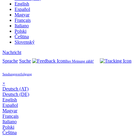
English
Español
Magyar
Français
Italiano
Polski
Čeština
Slovenský
Nachricht
Sprache
Suche
Ihre Meinung zählt!
Sendungsverfolgung
×
Deutsch (AT)
Deutsch (DE)
English
Español
Magyar
Français
Italiano
Polski
Čeština