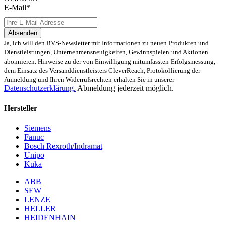
E-Mail*
Präventiver Austausch aller Bauteile, die einer Alterung
oder einem höheren Verschleiß unterliegen
Anlehnung unserer Reparatur an die EG-
Absenden
Maschinenrichtlinie 2006/42/EG
Ja, ich will den BVS-Newsletter mit Informationen zu neuen Produkten und
Austausch aller Komponenten, die als Schwachstellen
Dienstleistungen, Unternehmensneuigkeiten, Gewinnspielen und Aktionen
identifiziert werden und somit ein Sicherheitsrisiko für die
abonnieren. Hinweise zu der von Einwilligung mitumfassten Erfolgsmessung,
Maschine und deren Betreiber darstellen
dem Einsatz des Versanddienstleisters CleverReach, Protokollierung der
Ausschließliche Verwendung der vom Hersteller oder
Anmeldung und Ihren Widerrufsrechten erhalten Sie in unserer
Gesetzgeber neuen & zugelassenen Komponenten
Datenschutzerklärung.
Abmeldung jederzeit möglich.
Überprüfung aller relevanten Funktionen in Form von
Funktions- und Lasttests
Hersteller
Mit unserer
optionalen Eilreparatur
sind wir zusätzlich in der
Siemens
Lage, die Reparatur Ihrer
6FC5253-6BX10-4AG0
Baugruppe in
Fanuc
unserem
zertifizierten Reparaturprozess
bei gleichbleibender
Bosch Rexroth/Indramat
Qualität zu priorisieren.
Unipo
Kuka
Verkauf von Ersatz- und Austauschteilen
ABB
sowie Neuteilen für 6FC5253-6BX10-
SEW
4AG0
LENZE
HELLER
HEIDENHAIN
Sie benötigen schnellstmöglich ein
Ersatz- oder Austauschteil
?