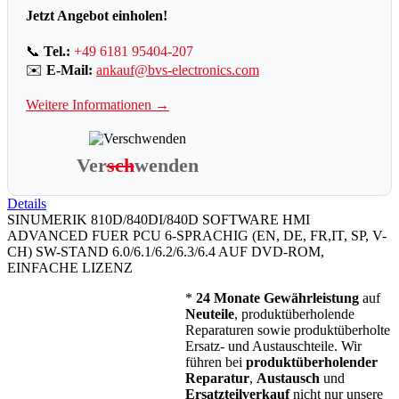
Jetzt Angebot einholen!
📞
Tel.:
+49 6181 95404-207
✉️
E-Mail:
ankauf@bvs-electronics.com
Weitere Informationen →
Ver
sch
wenden
Details
SINUMERIK 810D/840DI/840D SOFTWARE HMI
ADVANCED FUER PCU 6-SPRACHIG (EN, DE, FR,IT, SP, V-
CH) SW-STAND 6.0/6.1/6.2/6.3/6.4 AUF DVD-ROM,
EINFACHE LIZENZ
*
24 Monate Gewährleistung
auf
Neuteile
, produktüberholende
Reparaturen sowie produktüberholte
Ersatz- und Austauschteile. Wir
führen bei
produktüberholender
Reparatur
,
Austausch
und
Ersatzteilverkauf
nicht nur
unsere