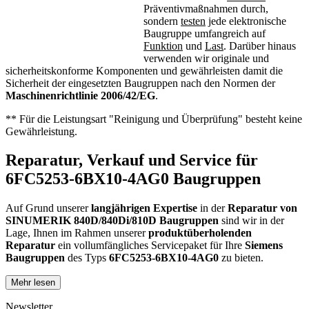
Präventivmaßnahmen durch,
sondern
testen
jede elektronische
Baugruppe umfangreich auf
Funktion
und
Last
. Darüber hinaus
verwenden wir originale und
sicherheitskonforme Komponenten und gewährleisten damit die
Sicherheit der eingesetzten Baugruppen nach den Normen der
Maschinenrichtlinie 2006/42/EG
.
** Für die Leistungsart "Reinigung und Überprüfung" besteht keine
Gewährleistung.
Reparatur, Verkauf und Service für
6FC5253-6BX10-4AG0 Baugruppen
Auf Grund unserer
langjährigen Expertise
in der
Reparatur von
SINUMERIK 840D/840Di/810D Baugruppen
sind wir in der
Lage, Ihnen im Rahmen unserer
produktüberholenden
Reparatur
ein vollumfängliches Servicepaket für Ihre
Siemens
Baugruppen
des Typs
6FC5253-6BX10-4AG0
zu bieten.
Mehr lesen
Dies unterscheidet unsere
produktüberholende Reparatur
von
konventionellen Reparaturen:
Newsletter