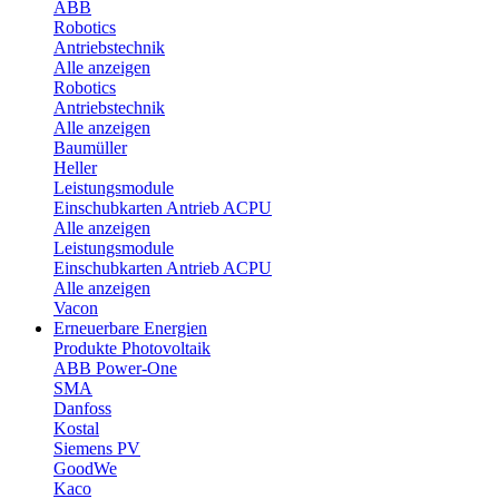
ABB
Robotics
Antriebstechnik
Alle anzeigen
Robotics
Antriebstechnik
Alle anzeigen
Baumüller
Heller
Leistungsmodule
Einschubkarten Antrieb ACPU
Alle anzeigen
Leistungsmodule
Einschubkarten Antrieb ACPU
Alle anzeigen
Vacon
Erneuerbare Energien
Produkte Photovoltaik
ABB Power-One
SMA
Danfoss
Kostal
Siemens PV
GoodWe
Kaco