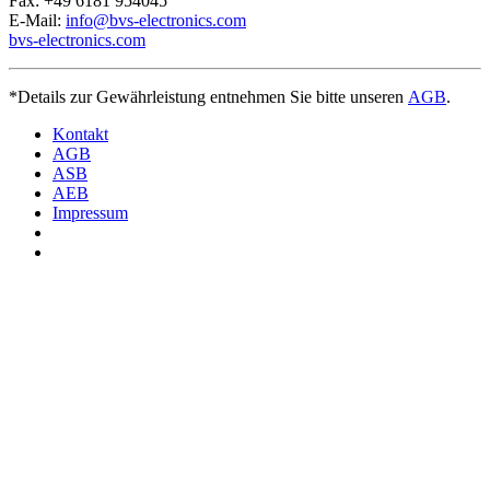
Fax: +49 6181 954045
E-Mail:
info@bvs-electronics.com
bvs-electronics.com
*Details zur Gewährleistung entnehmen Sie bitte unseren
AGB
.
Kontakt
AGB
ASB
AEB
Impressum