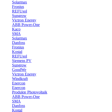
Solarmax
Fronius
REFUsol
Sungrow
Victron Energy
ABB Power-One
Kaco
SMA
Solarmax
Danfoss
Fronius
Kostal
REFUsol
Siemens PV
Sungrow
GoodWe
Victron Energy
Windkraft
Enercon
Enercon
Produkte Photovoltaik
ABB Power-One
SMA
Danfoss
Kostal