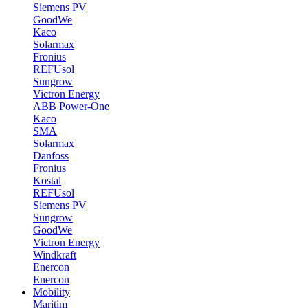
Siemens PV
GoodWe
Kaco
Solarmax
Fronius
REFUsol
Sungrow
Victron Energy
ABB Power-One
Kaco
SMA
Solarmax
Danfoss
Fronius
Kostal
REFUsol
Siemens PV
Sungrow
GoodWe
Victron Energy
Windkraft
Enercon
Enercon
Mobility
Maritim