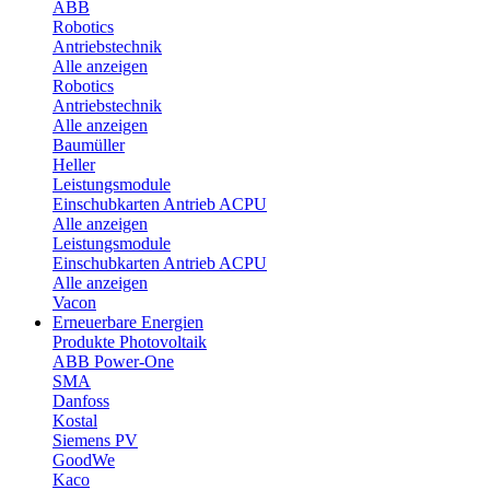
ABB
Robotics
Antriebstechnik
Alle anzeigen
Robotics
Antriebstechnik
Alle anzeigen
Baumüller
Heller
Leistungsmodule
Einschubkarten Antrieb ACPU
Alle anzeigen
Leistungsmodule
Einschubkarten Antrieb ACPU
Alle anzeigen
Vacon
Erneuerbare Energien
Produkte Photovoltaik
ABB Power-One
SMA
Danfoss
Kostal
Siemens PV
GoodWe
Kaco