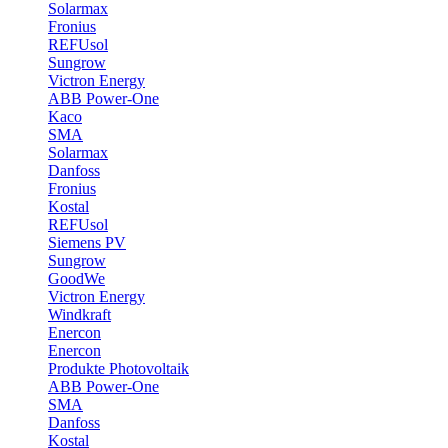
Solarmax
Fronius
REFUsol
Sungrow
Victron Energy
ABB Power-One
Kaco
SMA
Solarmax
Danfoss
Fronius
Kostal
REFUsol
Siemens PV
Sungrow
GoodWe
Victron Energy
Windkraft
Enercon
Enercon
Produkte Photovoltaik
ABB Power-One
SMA
Danfoss
Kostal