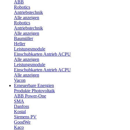
ABB
Robotics
Antriebstechnik
Alle anzeigen
Robotics
Antriebstechnik
Alle anzeigen
Baumüller
Heller
Leistungsmodule
Einschubkarten Antrieb ACPU
Alle anzeigen
Leistungsmodule
Einschubkarten Antrieb ACPU
Alle anzeigen
Vacon
Erneuerbare Energien
Produkte Photovoltaik
ABB Power-One
SMA
Danfoss
Kostal
Siemens PV
GoodWe
Kaco