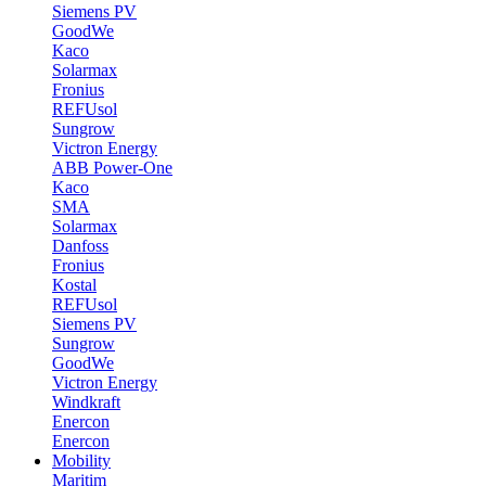
Siemens PV
GoodWe
Kaco
Solarmax
Fronius
REFUsol
Sungrow
Victron Energy
ABB Power-One
Kaco
SMA
Solarmax
Danfoss
Fronius
Kostal
REFUsol
Siemens PV
Sungrow
GoodWe
Victron Energy
Windkraft
Enercon
Enercon
Mobility
Maritim