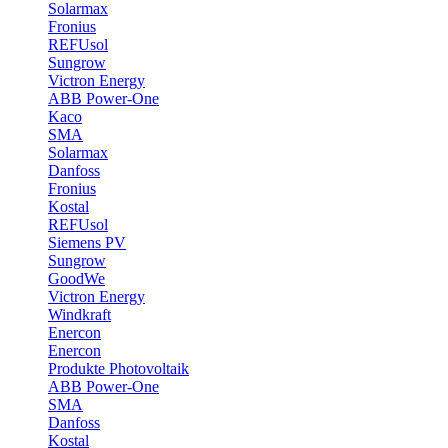
Solarmax
Fronius
REFUsol
Sungrow
Victron Energy
ABB Power-One
Kaco
SMA
Solarmax
Danfoss
Fronius
Kostal
REFUsol
Siemens PV
Sungrow
GoodWe
Victron Energy
Windkraft
Enercon
Enercon
Produkte Photovoltaik
ABB Power-One
SMA
Danfoss
Kostal