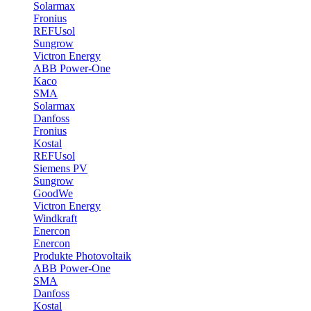
Solarmax
Fronius
REFUsol
Sungrow
Victron Energy
ABB Power-One
Kaco
SMA
Solarmax
Danfoss
Fronius
Kostal
REFUsol
Siemens PV
Sungrow
GoodWe
Victron Energy
Windkraft
Enercon
Enercon
Produkte Photovoltaik
ABB Power-One
SMA
Danfoss
Kostal