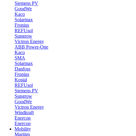
Siemens PV
GoodWe
Kaco
Solarmax
Fronius
REFUsol
Sungrow
Victron Energy
ABB Power-One
Kaco
SMA
Solarmax
Danfoss
Fronius
Kostal
REFUsol
Siemens PV
Sungrow
GoodWe
Victron Energy
Windkraft
Enercon
Enercon
Mobility
Maritim