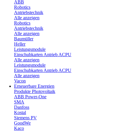
ABB
Robotics
Antriebstechnik
Alle anzeigen
Robotics
Antriebstechnik
Alle anzeigen
Baumüller
Heller
Leistungsmodule
Einschubkarten Antrieb ACPU
Alle anzeigen
Leistungsmodule
Einschubkarten Antrieb ACPU
Alle anzeigen
Vacon
Erneuerbare Energien
Produkte Photovoltaik
ABB Power-One
SMA
Danfoss
Kostal
Siemens PV
GoodWe
Kaco