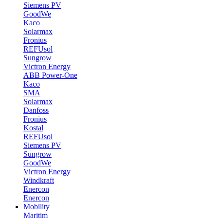
Siemens PV
GoodWe
Kaco
Solarmax
Fronius
REFUsol
Sungrow
Victron Energy
ABB Power-One
Kaco
SMA
Solarmax
Danfoss
Fronius
Kostal
REFUsol
Siemens PV
Sungrow
GoodWe
Victron Energy
Windkraft
Enercon
Enercon
Mobility
Maritim