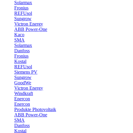
Solarmax
Fronius
REFUsol
Sungrow
Victron Energy
ABB Power-One
Kaco
SMA
Solarmax
Danfoss
Fronius
Kostal
REFUsol
Siemens PV
Sungrow
GoodWe
Victron Energy
Windkraft
Enercon
Enercon
Produkte Photovoltaik
ABB Power-One
SMA
Danfoss
Kostal