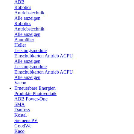
ABB
Robotics
Antriebstechnik
Alle anzeigen
Robotics
Antriebstechnik
Alle anzeigen
Baumüller
Heller
Leistungsmodule
Einschubkarten Antrieb ACPU
Alle anzeigen
Leistungsmodule
Einschubkarten Antrieb ACPU
Alle anzeigen
Vacon
Erneuerbare Energien
Produkte Photovoltaik
ABB Power-One
SMA
Danfoss
Kostal
Siemens PV
GoodWe
Kaco