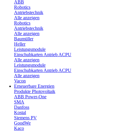
ABB
Robotics
Antriebstechnik
Alle anzeigen
Robotics
Antriebstechnik
Alle anzeigen
Baumüller
Heller
Leistungsmodule
Einschubkarten Antrieb ACPU
Alle anzeigen
Leistungsmodule
Einschubkarten Antrieb ACPU
Alle anzeigen
Vacon
Erneuerbare Energien
Produkte Photovoltaik
ABB Power-One
SMA
Danfoss
Kostal
Siemens PV
GoodWe
Kaco