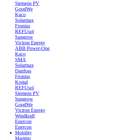
Siemens PV
GoodWe
Kaco
Solarmax
Fronius
REFUsol
Sungrow
Victron Energy
ABB Power-One
Kaco
SMA
Solarmax
Danfoss
Fronius
Kostal
REFUsol
Siemens PV
Sungrow
GoodWe
Victron Energy
Windkraft
Enercon
Enercon
Mobility
Maritim