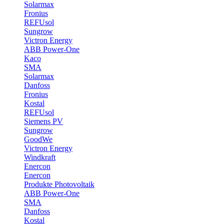
Solarmax
Fronius
REFUsol
Sungrow
Victron Energy
ABB Power-One
Kaco
SMA
Solarmax
Danfoss
Fronius
Kostal
REFUsol
Siemens PV
Sungrow
GoodWe
Victron Energy
Windkraft
Enercon
Enercon
Produkte Photovoltaik
ABB Power-One
SMA
Danfoss
Kostal