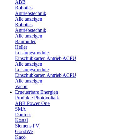
ABB
Robotics
Antriebstechnik
Alle anzeigen
Robotics
Antriebstechnik
Alle anzeigen
Baumüller
Heller
Leistungsmodule
Einschubkarten Antrieb ACPU
Alle anzeigen
Leistungsmodule
Einschubkarten Antrieb ACPU
Alle anzeigen
Vacon
Erneuerbare Energien
Produkte Photovoltaik
ABB Power-One
SMA
Danfoss
Kostal
Siemens PV
GoodWe
Kaco