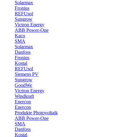
Solarmax
Fronius
REFUsol
Sungrow
Victron Energy
ABB Power-One
Kaco
SMA
Solarmax
Danfoss
Fronius
Kostal
REFUsol
Siemens PV
Sungrow
GoodWe
Victron Energy
Windkraft
Enercon
Enercon
Produkte Photovoltaik
ABB Power-One
SMA
Danfoss
Kostal