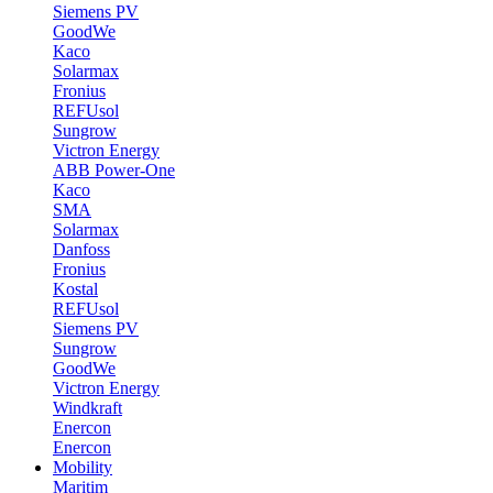
Siemens PV
GoodWe
Kaco
Solarmax
Fronius
REFUsol
Sungrow
Victron Energy
ABB Power-One
Kaco
SMA
Solarmax
Danfoss
Fronius
Kostal
REFUsol
Siemens PV
Sungrow
GoodWe
Victron Energy
Windkraft
Enercon
Enercon
Mobility
Maritim