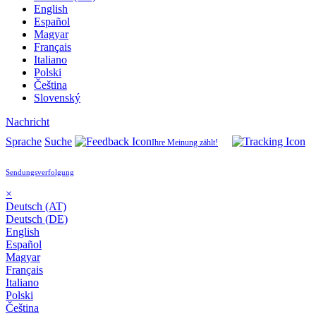
English
Español
Magyar
Français
Italiano
Polski
Čeština
Slovenský
Nachricht
Sprache
Suche
Ihre Meinung zählt!
Sendungsverfolgung
×
Deutsch (AT)
Deutsch (DE)
English
Español
Magyar
Français
Italiano
Polski
Čeština