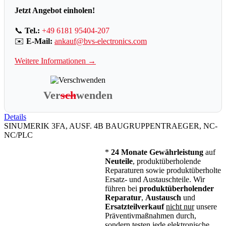
Jetzt Angebot einholen!
📞
Tel.:
+49 6181 95404-207
✉️
E-Mail:
ankauf@bvs-electronics.com
Weitere Informationen →
Ver
sch
wenden
Details
SINUMERIK 3FA, AUSF. 4B BAUGRUPPENTRAEGER, NC-
NC/PLC
*
24 Monate Gewährleistung
auf
Neuteile
, produktüberholende
Reparaturen sowie produktüberholte
Ersatz- und Austauschteile. Wir
führen bei
produktüberholender
Reparatur
,
Austausch
und
Ersatzteilverkauf
nicht nur
unsere
Präventivmaßnahmen durch,
sondern
testen
jede elektronische