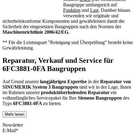
Baugruppe umfangreich auf
Funktion
und
Last
. Darüber hinaus
verwenden wir originale und
sicherheitskonforme Komponenten und gewährleisten damit die
Sicherheit der eingesetzten Baugruppen nach den Normen der
Maschinenrichtlinie 2006/42/EG
.
** Für die Leistungsart "Reinigung und Überprüfung" besteht keine
Gewährleistung.
Reparatur, Verkauf und Service für
6FC3881-0FA Baugruppen
Auf Grund unserer
langjährigen Expertise
in der
Reparatur von
SINUMERIK System 3 Baugruppen
sind wir in der Lage, Ihnen
im Rahmen unserer
produktüberholenden Reparatur
ein
vollumfängliches Servicepaket für Ihre
Siemens
Baugruppen
des
Typs
6FC3881-0FA
zu bieten.
Mehr lesen
Dies unterscheidet unsere
produktüberholende Reparatur
von
konventionellen Reparaturen:
Newsletter
E-Mail*
Präventiver Austausch aller Bauteile, die einer Alterung