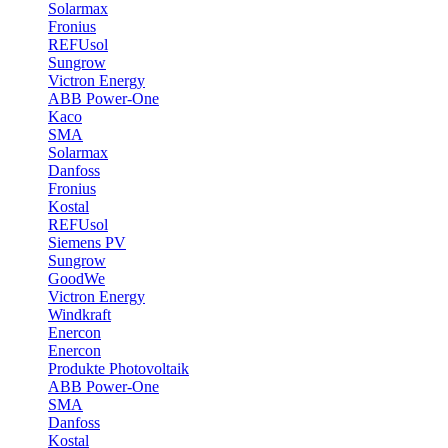
Solarmax
Fronius
REFUsol
Sungrow
Victron Energy
ABB Power-One
Kaco
SMA
Solarmax
Danfoss
Fronius
Kostal
REFUsol
Siemens PV
Sungrow
GoodWe
Victron Energy
Windkraft
Enercon
Enercon
Produkte Photovoltaik
ABB Power-One
SMA
Danfoss
Kostal