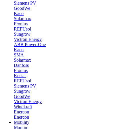
Siemens PV
GoodWe
Kaco
Solarmax
Fronius
REFUsol
Sungrow
Victron Energy
ABB Power-One
Kaco
SMA
Solarmax
Danfoss
Fronius
Kostal
REFUsol
Siemens PV
Sungrow
GoodWe
Victron Energy
Windkraft
Enercon
Enercon
Mobility
Maritim