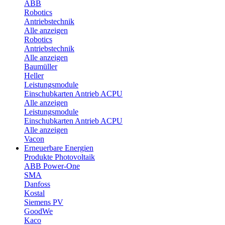
ABB
Robotics
Antriebstechnik
Alle anzeigen
Robotics
Antriebstechnik
Alle anzeigen
Baumüller
Heller
Leistungsmodule
Einschubkarten Antrieb ACPU
Alle anzeigen
Leistungsmodule
Einschubkarten Antrieb ACPU
Alle anzeigen
Vacon
Erneuerbare Energien
Produkte Photovoltaik
ABB Power-One
SMA
Danfoss
Kostal
Siemens PV
GoodWe
Kaco