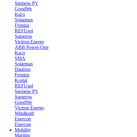
Siemens PV
GoodWe
Kaco
Solarmax
Fronius
REFUsol
Sungrow
Victron Energy
ABB Power-One
Kaco
SMA
Solarmax
Danfoss
Fronius
Kostal
REFUsol
Siemens PV
Sungrow
GoodWe
Victron Energy
Windkraft
Enercon
Enercon
Mobility
Maritim