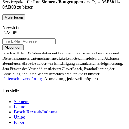
Servicepaket für Ihre
Siemens
Baugruppen
des Typs
3SF5811-
0AB08
zu bieten.
Mehr lesen
Dies unterscheidet unsere
produktüberholende Reparatur
von
konventionellen Reparaturen:
Newsletter
E-Mail*
Präventiver Austausch aller Bauteile, die einer Alterung
oder einem höheren Verschleiß unterliegen
Anlehnung unserer Reparatur an die EG-
Absenden
Maschinenrichtlinie 2006/42/EG
Ja, ich will den BVS-Newsletter mit Informationen zu neuen Produkten und
Austausch aller Komponenten, die als Schwachstellen
Dienstleistungen, Unternehmensneuigkeiten, Gewinnspielen und Aktionen
identifiziert werden und somit ein Sicherheitsrisiko für die
abonnieren. Hinweise zu der von Einwilligung mitumfassten Erfolgsmessung,
Maschine und deren Betreiber darstellen
dem Einsatz des Versanddienstleisters CleverReach, Protokollierung der
Ausschließliche Verwendung der vom Hersteller oder
Anmeldung und Ihren Widerrufsrechten erhalten Sie in unserer
Gesetzgeber neuen & zugelassenen Komponenten
Datenschutzerklärung.
Abmeldung jederzeit möglich.
Überprüfung aller relevanten Funktionen in Form von
Funktions- und Lasttests
Hersteller
Mit unserer
optionalen Eilreparatur
sind wir zusätzlich in der
Siemens
Lage, die Reparatur Ihrer
3SF5811-0AB08
Baugruppe in unserem
Fanuc
zertifizierten Reparaturprozess
bei gleichbleibender Qualität zu
Bosch Rexroth/Indramat
priorisieren.
Unipo
Kuka
Verkauf von Ersatz- und Austauschteilen