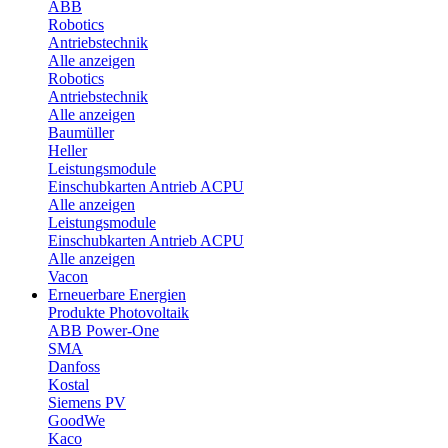
ABB
Robotics
Antriebstechnik
Alle anzeigen
Robotics
Antriebstechnik
Alle anzeigen
Baumüller
Heller
Leistungsmodule
Einschubkarten Antrieb ACPU
Alle anzeigen
Leistungsmodule
Einschubkarten Antrieb ACPU
Alle anzeigen
Vacon
Erneuerbare Energien
Produkte Photovoltaik
ABB Power-One
SMA
Danfoss
Kostal
Siemens PV
GoodWe
Kaco