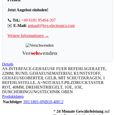
Jetzt Angebot einholen!
📞
Tel.:
+49 6181 95404-207
✉️
E-Mail:
ankauf@bvs-electronics.com
Weitere Informationen →
Ver
sch
wenden
Details
AS-INTERFACE-GEHAEUSE FUER BEFEHLSGERAETE,
22MM, RUND, GEHAEUSEMATERIAL KUNSTSTOFF,
GEHAEUSEOBERTEIL GELB, MIT SCHUTZKRAGEN, 1
BEFEHLSSTELLE, A=NOT-HALT-PILZDRUCKTASTER
ROT, 40MM, DREHENTRIEGELT, 1OE, 1OE,
DURCHDRINGUNGSTECHNIK OBEN
Produktdaten
Nachfolger
3SU1801-0NB10-4HC2
*
24 Monate Gewährleistung
auf