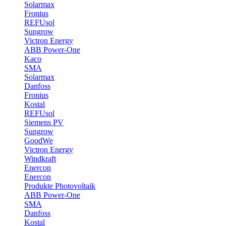
Solarmax
Fronius
REFUsol
Sungrow
Victron Energy
ABB Power-One
Kaco
SMA
Solarmax
Danfoss
Fronius
Kostal
REFUsol
Siemens PV
Sungrow
GoodWe
Victron Energy
Windkraft
Enercon
Enercon
Produkte Photovoltaik
ABB Power-One
SMA
Danfoss
Kostal