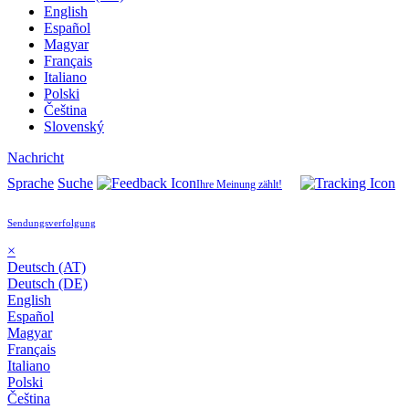
English
Español
Magyar
Français
Italiano
Polski
Čeština
Slovenský
Nachricht
Sprache
Suche
Ihre Meinung zählt!
Sendungsverfolgung
×
Deutsch (AT)
Deutsch (DE)
English
Español
Magyar
Français
Italiano
Polski
Čeština