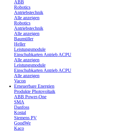
ABB
Robotics
Antriebstechnik
Alle anzeigen
Robotics
Antriebstechnik
Alle anzeigen
Baumüller
Heller
Leistungsmodule
Einschubkarten Antrieb ACPU
Alle anzeigen
Leistungsmodule
Einschubkarten Antrieb ACPU
Alle anzeigen
Vacon
Erneuerbare Energien
Produkte Photovoltaik
ABB Power-One
SMA
Danfoss
Kostal
Siemens PV
GoodWe
Kaco