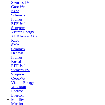
Siemens PV
GoodWe
Kaco
Solarmax
Fronius
REFUsol
Sungrow
Victron Energy
ABB Power-One
Kaco
SMA
Solarmax
Danfoss
Fronius
Kostal
REFUsol
Siemens PV
Sungrow
GoodWe
Victron Energy
Windkraft
Enercon
Enercon
Mobility
Maritim