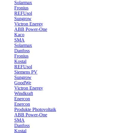
Solarmax
Fronius
REFUsol
Sungrow
Victron Energy
ABB Power-One
Kaco
SMA
Solarmax
Danfoss
Fronius
Kostal
REFUsol
Siemens PV
Sungrow
GoodWe
Victron Energy
Windkraft
Enercon
Enercon
Produkte Photovoltaik
ABB Power-One
SMA
Danfoss
Kostal