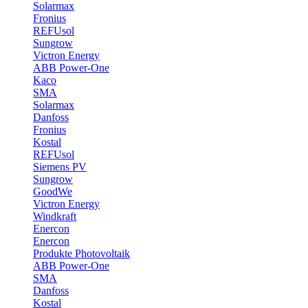
Solarmax
Fronius
REFUsol
Sungrow
Victron Energy
ABB Power-One
Kaco
SMA
Solarmax
Danfoss
Fronius
Kostal
REFUsol
Siemens PV
Sungrow
GoodWe
Victron Energy
Windkraft
Enercon
Enercon
Produkte Photovoltaik
ABB Power-One
SMA
Danfoss
Kostal