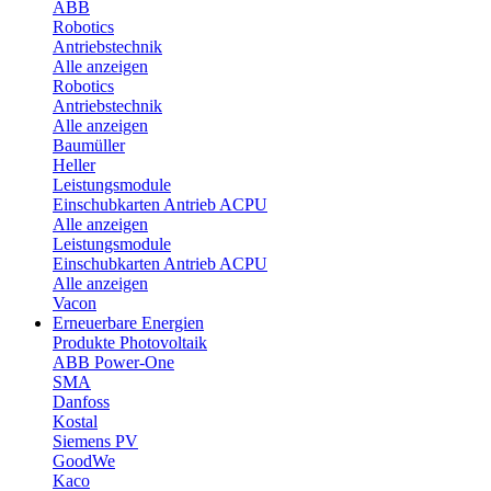
ABB
Robotics
Antriebstechnik
Alle anzeigen
Robotics
Antriebstechnik
Alle anzeigen
Baumüller
Heller
Leistungsmodule
Einschubkarten Antrieb ACPU
Alle anzeigen
Leistungsmodule
Einschubkarten Antrieb ACPU
Alle anzeigen
Vacon
Erneuerbare Energien
Produkte Photovoltaik
ABB Power-One
SMA
Danfoss
Kostal
Siemens PV
GoodWe
Kaco