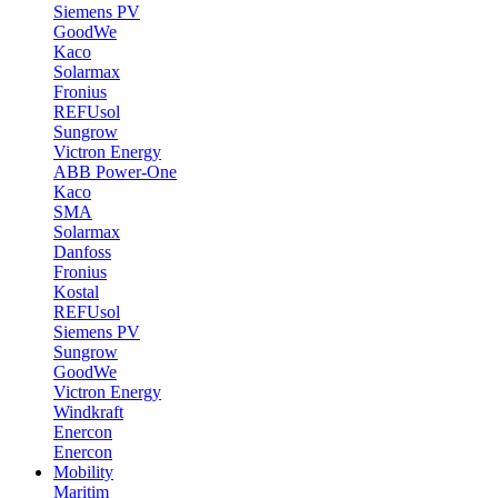
Siemens PV
GoodWe
Kaco
Solarmax
Fronius
REFUsol
Sungrow
Victron Energy
ABB Power-One
Kaco
SMA
Solarmax
Danfoss
Fronius
Kostal
REFUsol
Siemens PV
Sungrow
GoodWe
Victron Energy
Windkraft
Enercon
Enercon
Mobility
Maritim