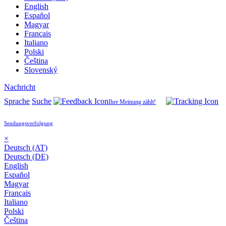
English
Español
Magyar
Français
Italiano
Polski
Čeština
Slovenský
Nachricht
Sprache
Suche
Ihre Meinung zählt!
Sendungsverfolgung
×
Deutsch (AT)
Deutsch (DE)
English
Español
Magyar
Français
Italiano
Polski
Čeština