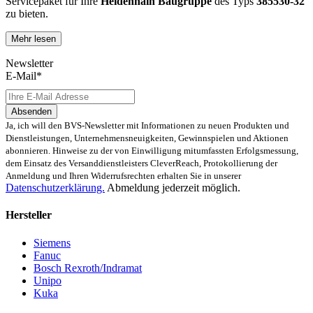
Servicepaket für Ihre
Heidenhain
Baugruppe
des Typs
385530-32
zu bieten.
Mehr lesen
Dies unterscheidet unsere
produktüberholende Reparatur
von
konventionellen Reparaturen:
Newsletter
E-Mail*
Präventiver Austausch aller Bauteile, die einer Alterung
oder einem höheren Verschleiß unterliegen
Austausch aller Komponenten, die als Schwachstellen
Absenden
identifiziert werden und somit ein Sicherheitsrisiko für die
Ja, ich will den BVS-Newsletter mit Informationen zu neuen Produkten und
Maschine und deren Betreiber darstellen
Dienstleistungen, Unternehmensneuigkeiten, Gewinnspielen und Aktionen
Ausschließliche Verwendung der vom Hersteller oder
abonnieren. Hinweise zu der von Einwilligung mitumfassten Erfolgsmessung,
Gesetzgeber neuen & zugelassenen Komponenten
dem Einsatz des Versanddienstleisters CleverReach, Protokollierung der
Überprüfung aller relevanten Funktionen in Form von
Anmeldung und Ihren Widerrufsrechten erhalten Sie in unserer
Funktions- und Lasttests
Datenschutzerklärung.
Abmeldung jederzeit möglich.
Mit unserer
optionalen Eilreparatur
sind wir zusätzlich in der
Hersteller
Lage, die Reparatur Ihrer
Heidenhain
385530-32
Baugruppe in
unserem
zertifizierten Reparaturprozess
bei gleichbleibender
Siemens
Qualität zu priorisieren.
Fanuc
Bosch Rexroth/Indramat
Verkauf von Ersatz- und Austauschteilen sowie Neuteilen für
Unipo
Heidenhain 385530-32
Kuka
Sie benötigen schnellstmöglich ein
Ersatz- oder Austauschteil
?