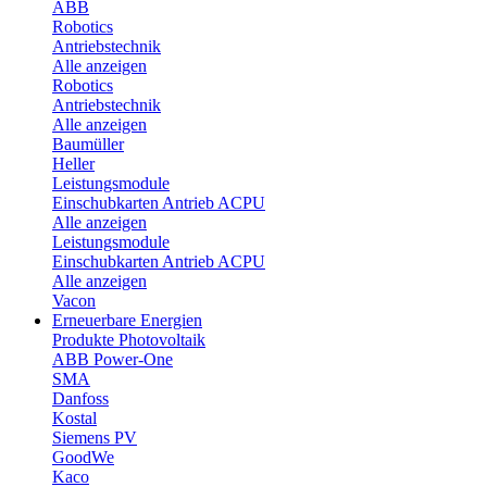
ABB
Robotics
Antriebstechnik
Alle anzeigen
Robotics
Antriebstechnik
Alle anzeigen
Baumüller
Heller
Leistungsmodule
Einschubkarten Antrieb ACPU
Alle anzeigen
Leistungsmodule
Einschubkarten Antrieb ACPU
Alle anzeigen
Vacon
Erneuerbare Energien
Produkte Photovoltaik
ABB Power-One
SMA
Danfoss
Kostal
Siemens PV
GoodWe
Kaco