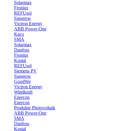
Solarmax
Fronius
REFUsol
Sungrow
Victron Energy
ABB Power-One
Kaco
SMA
Solarmax
Danfoss
Fronius
Kostal
REFUsol
Siemens PV
Sungrow
GoodWe
Victron Energy
Windkraft
Enercon
Enercon
Produkte Photovoltaik
ABB Power-One
SMA
Danfoss
Kostal