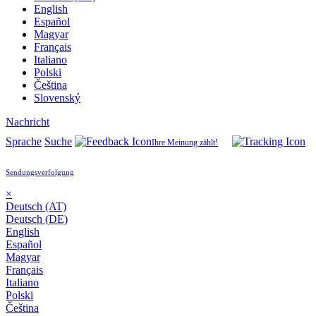
English
Español
Magyar
Français
Italiano
Polski
Čeština
Slovenský
Nachricht
Sprache
Suche
Ihre Meinung zählt!
Sendungsverfolgung
×
Deutsch (AT)
Deutsch (DE)
English
Español
Magyar
Français
Italiano
Polski
Čeština