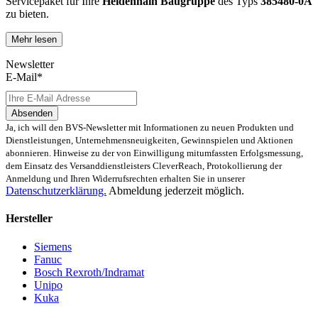
Servicepaket für Ihre
Heidenhain
Baugruppe
des Typs
385480-0A
zu bieten.
Mehr lesen
Dies unterscheidet unsere
produktüberholende Reparatur
von
konventionellen Reparaturen:
Newsletter
E-Mail*
Präventiver Austausch aller Bauteile, die einer Alterung
oder einem höheren Verschleiß unterliegen
Austausch aller Komponenten, die als Schwachstellen
Absenden
identifiziert werden und somit ein Sicherheitsrisiko für die
Ja, ich will den BVS-Newsletter mit Informationen zu neuen Produkten und
Maschine und deren Betreiber darstellen
Dienstleistungen, Unternehmensneuigkeiten, Gewinnspielen und Aktionen
Ausschließliche Verwendung der vom Hersteller oder
abonnieren. Hinweise zu der von Einwilligung mitumfassten Erfolgsmessung,
Gesetzgeber neuen & zugelassenen Komponenten
dem Einsatz des Versanddienstleisters CleverReach, Protokollierung der
Überprüfung aller relevanten Funktionen in Form von
Anmeldung und Ihren Widerrufsrechten erhalten Sie in unserer
Funktions- und Lasttests
Datenschutzerklärung.
Abmeldung jederzeit möglich.
Mit unserer
optionalen Eilreparatur
sind wir zusätzlich in der
Hersteller
Lage, die Reparatur Ihrer
Heidenhain
385480-0A
Baugruppe in
unserem
zertifizierten Reparaturprozess
bei gleichbleibender
Siemens
Qualität zu priorisieren.
Fanuc
Bosch Rexroth/Indramat
Verkauf von Ersatz- und Austauschteilen sowie Neuteilen für
Unipo
Heidenhain 385480-0A
Kuka
Sie benötigen schnellstmöglich ein
Ersatz- oder Austauschteil
?