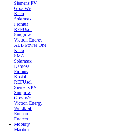
Siemens PV
GoodWe
Kaco
Solarmax
Fronius
REFUsol
Sungrow
Victron Energy
ABB Power-One
Kaco
SMA
Solarmax
Danfoss
Fronius
Kostal
REFUsol
Siemens PV
Sungrow
GoodWe
Victron Energy
Windkraft
Enercon
Enercon
Mobility
Maritim