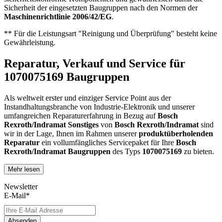
Sicherheit der eingesetzten Baugruppen nach den Normen der
Maschinenrichtlinie 2006/42/EG
.
** Für die Leistungsart "Reinigung und Überprüfung" besteht keine
Gewährleistung.
Reparatur, Verkauf und Service für
1070075169 Baugruppen
Als weltweit erster und einziger Service Point aus der
Instandhaltungsbranche von Industrie-Elektronik und unserer
umfangreichen Reparaturerfahrung in Bezug auf
Bosch
Rexroth/Indramat
Sonstiges
von
Bosch Rexroth/Indramat
sind
wir in der Lage, Ihnen im Rahmen unserer
produktüberholenden
Reparatur
ein vollumfängliches Servicepaket für Ihre
Bosch
Rexroth/Indramat
Baugruppen
des Typs
1070075169
zu bieten.
Mehr lesen
Dies unterscheidet unsere
produktüberholende Reparatur
von
konventionellen Reparaturen:
Newsletter
E-Mail*
Präventiver Austausch aller Bauteile, die einer Alterung
oder einem höheren Verschleiß unterliegen
Zertifizierte Reparaturwerkstatt
Absenden