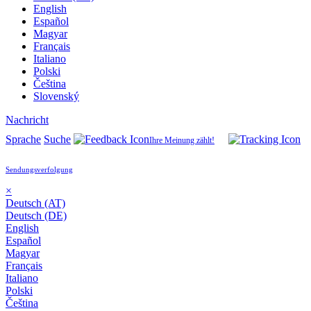
English
Español
Magyar
Français
Italiano
Polski
Čeština
Slovenský
Nachricht
Sprache
Suche
Ihre Meinung zählt!
Sendungsverfolgung
×
Deutsch (AT)
Deutsch (DE)
English
Español
Magyar
Français
Italiano
Polski
Čeština