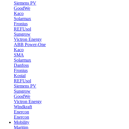
Siemens PV
GoodWe
Kaco
Solarmax
Fronius
REFUsol
Sungrow
Victron Energy
ABB Power-One
Kaco
SMA
Solarmax
Danfoss
Fronius
Kostal
REFUsol
Siemens PV
Sungrow
GoodWe
Victron Energy
Windkraft
Enercon
Enercon
Mobility
Maritim