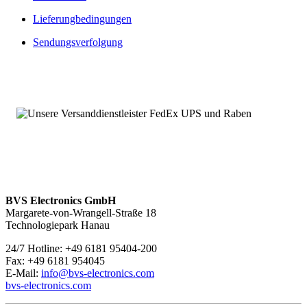
Von diesen Kernpunkten profitieren Sie bei unseren Ersatz- und
Lieferungbedingungen
Austauschleistungen:
Sendungsverfolgung
Umfangreich getestet und geprüft
Produktüberholte Ersatz- und Austauschteile sowie Neuteile
Umfassende Verfügbarkeit, auch von typengestrichenen- und
bereits abgekündigten Baugruppen
Langfristige Verfügbarkeitszusicherungen möglich
Angebot von Neuteilen
Über 100.000 Baugruppen sofort verfügbar
1070075169 – Service mit 24 Stunden-Erreichbarkeit
Wir sind
rund um die Uhr und an sieben Tagen pro Woche für
Sie erreichbar
. Bei Fragen kontaktieren Sie uns unter
+49 6181
95404-200.
BVS Electronics GmbH
Margarete-von-Wrangell-Straße 18
Technologiepark Hanau
24/7 Hotline: +49 6181 95404-200
Fax: +49 6181 954045
E-Mail:
info@bvs-electronics.com
bvs-electronics.com