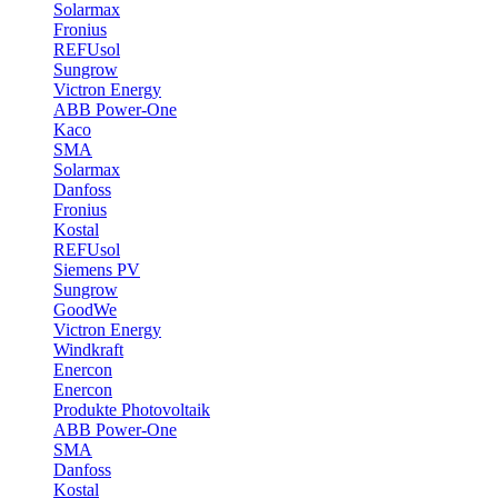
Solarmax
Fronius
REFUsol
Sungrow
Victron Energy
ABB Power-One
Kaco
SMA
Solarmax
Danfoss
Fronius
Kostal
REFUsol
Siemens PV
Sungrow
GoodWe
Victron Energy
Windkraft
Enercon
Enercon
Produkte Photovoltaik
ABB Power-One
SMA
Danfoss
Kostal