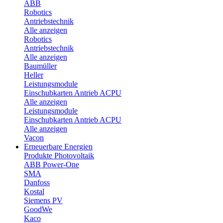
ABB
Robotics
Antriebstechnik
Alle anzeigen
Robotics
Antriebstechnik
Alle anzeigen
Baumüller
Heller
Leistungsmodule
Einschubkarten Antrieb ACPU
Alle anzeigen
Leistungsmodule
Einschubkarten Antrieb ACPU
Alle anzeigen
Vacon
Erneuerbare Energien
Produkte Photovoltaik
ABB Power-One
SMA
Danfoss
Kostal
Siemens PV
GoodWe
Kaco