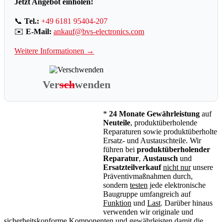
Jetzt Angebot einholen!
📞
Tel.:
+49 6181 95404-207
✉️
E-Mail:
ankauf@bvs-electronics.com
Weitere Informationen →
Ver
sch
wenden
*
24 Monate Gewährleistung
auf
Neuteile
, produktüberholende
Reparaturen sowie produktüberholte
Ersatz- und Austauschteile. Wir
führen bei
produktüberholender
Reparatur
,
Austausch
und
Ersatzteilverkauf
nicht nur
unsere
Präventivmaßnahmen durch,
sondern
testen
jede elektronische
Baugruppe umfangreich auf
Funktion
und
Last
. Darüber hinaus
verwenden wir originale und
sicherheitskonforme Komponenten und gewährleisten damit die