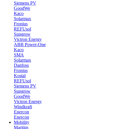
Siemens PV
GoodWe
Kaco
Solarmax
Fronius
REFUsol
Sungrow
Victron Energy
ABB Power-One
Kaco
SMA
Solarmax
Danfoss
Fronius
Kostal
REFUsol
Siemens PV
Sungrow
GoodWe
Victron Energy
Windkraft
Enercon
Enercon
Mobility
Maritim