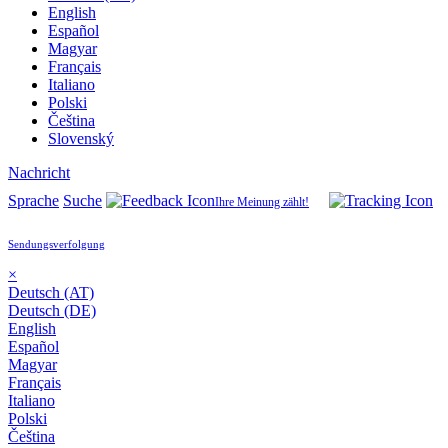
English
Español
Magyar
Français
Italiano
Polski
Čeština
Slovenský
Nachricht
Sprache
Suche
Ihre Meinung zählt!
Sendungsverfolgung
×
Deutsch (AT)
Deutsch (DE)
English
Español
Magyar
Français
Italiano
Polski
Čeština