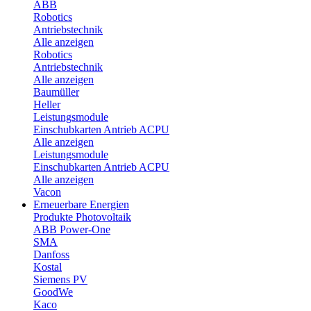
ABB
Robotics
Antriebstechnik
Alle anzeigen
Robotics
Antriebstechnik
Alle anzeigen
Baumüller
Heller
Leistungsmodule
Einschubkarten Antrieb ACPU
Alle anzeigen
Leistungsmodule
Einschubkarten Antrieb ACPU
Alle anzeigen
Vacon
Erneuerbare Energien
Produkte Photovoltaik
ABB Power-One
SMA
Danfoss
Kostal
Siemens PV
GoodWe
Kaco