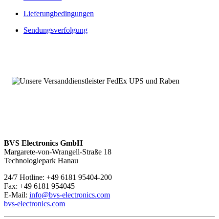
Von diesen Kernpunkten profitieren Sie bei unseren Ersatz- und
Lieferungbedingungen
Austauschleistungen:
Sendungsverfolgung
Umfangreich getestet und geprüft
Produktüberholte Ersatz- und Austauschteile sowie Neuteile
Umfassende Verfügbarkeit, auch von typengestrichenen- und
bereits abgekündigten Baugruppen
Langfristige Verfügbarkeitszusicherungen möglich
Angebot von Neuteilen
Über 100.000 Baugruppen sofort verfügbar
1070062065 – Service mit 24 Stunden-Erreichbarkeit
Wir sind
rund um die Uhr und an sieben Tagen pro Woche für
Sie erreichbar
. Bei Fragen kontaktieren Sie uns unter
+49 6181
95404-200.
BVS Electronics GmbH
Margarete-von-Wrangell-Straße 18
Technologiepark Hanau
24/7 Hotline: +49 6181 95404-200
Fax: +49 6181 954045
E-Mail:
info@bvs-electronics.com
bvs-electronics.com