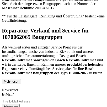
Sicherheit der eingesetzten Baugruppen nach den Normen der
Maschinenrichtlinie 2006/42/EG
.
** Für die Leistungsart "Reinigung und Überprüfung" besteht keine
Gewährleistung.
Reparatur, Verkauf und Service für
1070062065 Baugruppen
Als weltweit erster und einziger Service Point aus der
Instandhaltungsbranche von Industrie-Elektronik und unserer
umfangreichen Reparaturerfahrung in Bezug auf
Bosch
Rexroth/Indramat
Sonstiges
von
Bosch Rexroth/Indramat
sind
wir in der Lage, Ihnen im Rahmen unserer
produktüberholenden
Reparatur
ein vollumfängliches Servicepaket für Ihre
Bosch
Rexroth/Indramat
Baugruppen
des Typs
1070062065
zu bieten.
Mehr lesen
Dies unterscheidet unsere
produktüberholende Reparatur
von
konventionellen Reparaturen:
Newsletter
E-Mail*
Präventiver Austausch aller Bauteile, die einer Alterung
oder einem höheren Verschleiß unterliegen
Zertifizierte Reparaturwerkstatt
Absenden