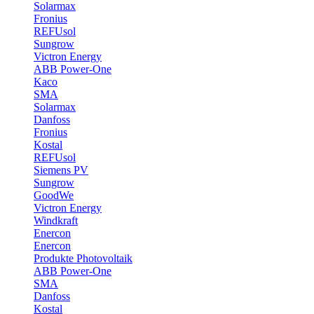
Solarmax
Fronius
REFUsol
Sungrow
Victron Energy
ABB Power-One
Kaco
SMA
Solarmax
Danfoss
Fronius
Kostal
REFUsol
Siemens PV
Sungrow
GoodWe
Victron Energy
Windkraft
Enercon
Enercon
Produkte Photovoltaik
ABB Power-One
SMA
Danfoss
Kostal