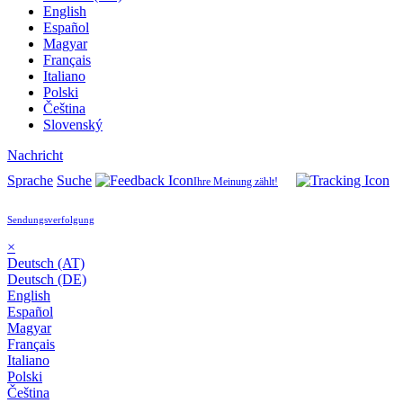
English
Español
Magyar
Français
Italiano
Polski
Čeština
Slovenský
Nachricht
Sprache
Suche
Ihre Meinung zählt!
Sendungsverfolgung
×
Deutsch (AT)
Deutsch (DE)
English
Español
Magyar
Français
Italiano
Polski
Čeština