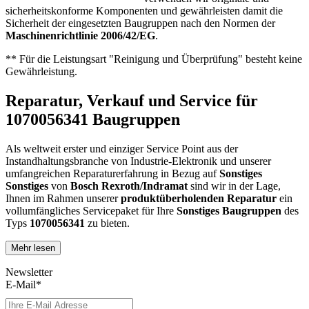
sicherheitskonforme Komponenten und gewährleisten damit die
Sicherheit der eingesetzten Baugruppen nach den Normen der
Maschinenrichtlinie 2006/42/EG
.
** Für die Leistungsart "Reinigung und Überprüfung" besteht keine
Gewährleistung.
Reparatur, Verkauf und Service für
1070056341 Baugruppen
Als weltweit erster und einziger Service Point aus der
Instandhaltungsbranche von Industrie-Elektronik und unserer
umfangreichen Reparaturerfahrung in Bezug auf
Sonstiges
Sonstiges
von
Bosch Rexroth/Indramat
sind wir in der Lage,
Ihnen im Rahmen unserer
produktüberholenden Reparatur
ein
vollumfängliches Servicepaket für Ihre
Sonstiges
Baugruppen
des
Typs
1070056341
zu bieten.
Mehr lesen
Dies unterscheidet unsere
produktüberholende Reparatur
von
konventionellen Reparaturen:
Newsletter
E-Mail*
Präventiver Austausch aller Bauteile, die einer Alterung
oder einem höheren Verschleiß unterliegen