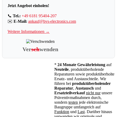
Jetzt Angebot einholen!
📞
Tel.:
+49 6181 95404-207
✉️
E-Mail:
ankauf@bvs-electronics.com
Weitere Informationen →
Ver
sch
wenden
*
24 Monate Gewährleistung
auf
Neuteile
, produktüberholende
Reparaturen sowie produktüberholte
Ersatz- und Austauschteile. Wir
führen bei
produktüberholender
Reparatur
,
Austausch
und
Ersatzteilverkauf
nicht nur
unsere
Präventivmaßnahmen durch,
sondern
testen
jede elektronische
Baugruppe umfangreich auf
Funktion
und
Last
. Darüber hinaus
verwenden wir originale und