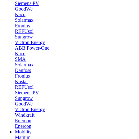
Siemens PV
GoodWe
Kaco
Solarmax
Fronius
REFUsol
Sungrow
Victron Energy
ABB Power-One
Kaco
SMA
Solarmax
Danfoss
Fronius
Kostal
REFUsol
Siemens PV
Sungrow
GoodWe
Victron Energy
Windkraft
Enercon
Enercon
Mobility
Maritim