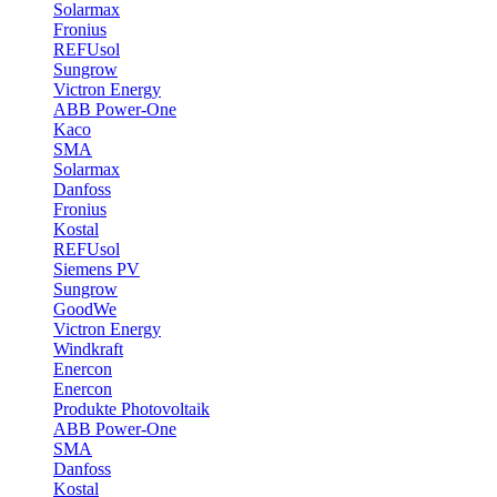
Solarmax
Fronius
REFUsol
Sungrow
Victron Energy
ABB Power-One
Kaco
SMA
Solarmax
Danfoss
Fronius
Kostal
REFUsol
Siemens PV
Sungrow
GoodWe
Victron Energy
Windkraft
Enercon
Enercon
Produkte Photovoltaik
ABB Power-One
SMA
Danfoss
Kostal