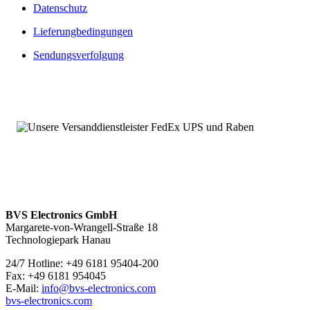
Datenschutz
Von diesen Kernpunkten profitieren Sie bei unseren Ersatz- und
Austauschleistungen:
Lieferungbedingungen
Umfangreich getestet und geprüft
Sendungsverfolgung
Produktüberholte Ersatz- und Austauschteile sowie Neuteile
Umfassende Verfügbarkeit, auch von typengestrichenen- und
bereits abgekündigten Baugruppen
Langfristige Verfügbarkeitszusicherungen möglich
Angebot von Neuteilen
Über 100.000 Baugruppen sofort verfügbar
1070056341 – Service mit 24 Stunden-Erreichbarkeit
Wir sind
rund um die Uhr und an sieben Tagen pro Woche für
Sie erreichbar
. Bei Fragen kontaktieren Sie uns unter
+49 6181
95404-200.
BVS Electronics GmbH
Margarete-von-Wrangell-Straße 18
Technologiepark Hanau
24/7 Hotline: +49 6181 95404-200
Fax: +49 6181 954045
E-Mail:
info@bvs-electronics.com
bvs-electronics.com