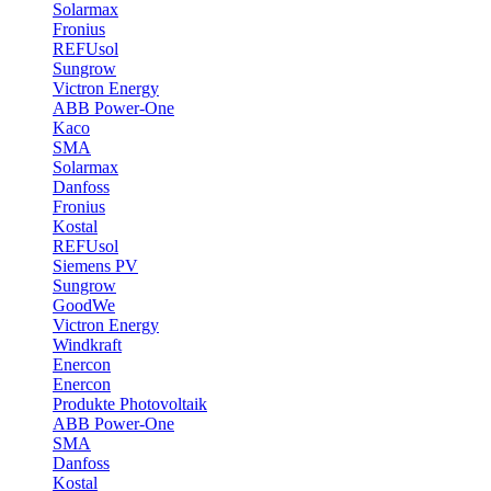
Solarmax
Fronius
REFUsol
Sungrow
Victron Energy
ABB Power-One
Kaco
SMA
Solarmax
Danfoss
Fronius
Kostal
REFUsol
Siemens PV
Sungrow
GoodWe
Victron Energy
Windkraft
Enercon
Enercon
Produkte Photovoltaik
ABB Power-One
SMA
Danfoss
Kostal