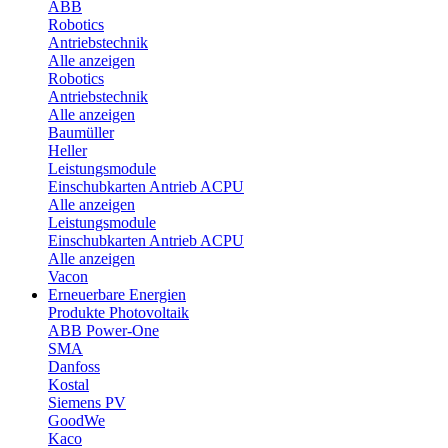
ABB
Robotics
Antriebstechnik
Alle anzeigen
Robotics
Antriebstechnik
Alle anzeigen
Baumüller
Heller
Leistungsmodule
Einschubkarten Antrieb ACPU
Alle anzeigen
Leistungsmodule
Einschubkarten Antrieb ACPU
Alle anzeigen
Vacon
Erneuerbare Energien
Produkte Photovoltaik
ABB Power-One
SMA
Danfoss
Kostal
Siemens PV
GoodWe
Kaco