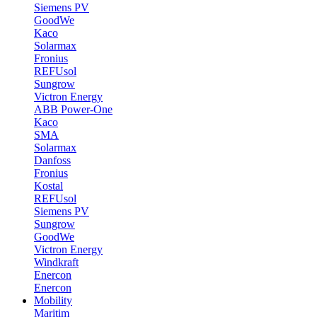
Siemens PV
GoodWe
Kaco
Solarmax
Fronius
REFUsol
Sungrow
Victron Energy
ABB Power-One
Kaco
SMA
Solarmax
Danfoss
Fronius
Kostal
REFUsol
Siemens PV
Sungrow
GoodWe
Victron Energy
Windkraft
Enercon
Enercon
Mobility
Maritim