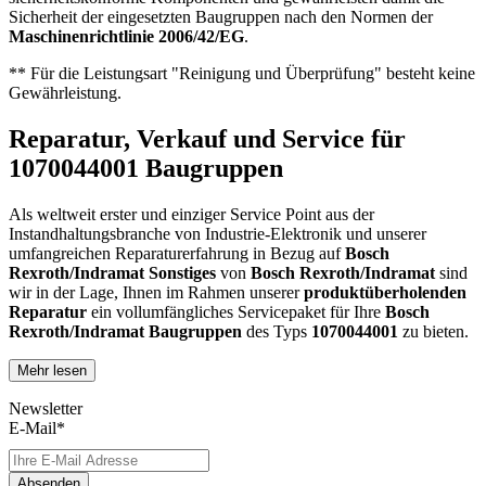
Sicherheit der eingesetzten Baugruppen nach den Normen der
Maschinenrichtlinie 2006/42/EG
.
** Für die Leistungsart "Reinigung und Überprüfung" besteht keine
Gewährleistung.
Reparatur, Verkauf und Service für
1070044001 Baugruppen
Als weltweit erster und einziger Service Point aus der
Instandhaltungsbranche von Industrie-Elektronik und unserer
umfangreichen Reparaturerfahrung in Bezug auf
Bosch
Rexroth/Indramat
Sonstiges
von
Bosch Rexroth/Indramat
sind
wir in der Lage, Ihnen im Rahmen unserer
produktüberholenden
Reparatur
ein vollumfängliches Servicepaket für Ihre
Bosch
Rexroth/Indramat
Baugruppen
des Typs
1070044001
zu bieten.
Mehr lesen
Dies unterscheidet unsere
produktüberholende Reparatur
von
konventionellen Reparaturen:
Newsletter
E-Mail*
Präventiver Austausch aller Bauteile, die einer Alterung
oder einem höheren Verschleiß unterliegen
Zertifizierte Reparaturwerkstatt
Absenden