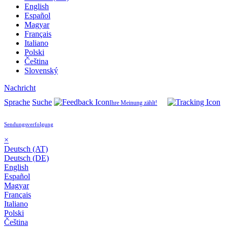
English
Español
Magyar
Français
Italiano
Polski
Čeština
Slovenský
Nachricht
Sprache
Suche
Ihre Meinung zählt!
Sendungsverfolgung
×
Deutsch (AT)
Deutsch (DE)
English
Español
Magyar
Français
Italiano
Polski
Čeština