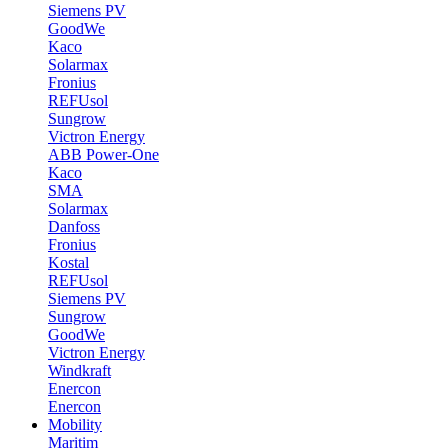
Siemens PV
GoodWe
Kaco
Solarmax
Fronius
REFUsol
Sungrow
Victron Energy
ABB Power-One
Kaco
SMA
Solarmax
Danfoss
Fronius
Kostal
REFUsol
Siemens PV
Sungrow
GoodWe
Victron Energy
Windkraft
Enercon
Enercon
Mobility
Maritim