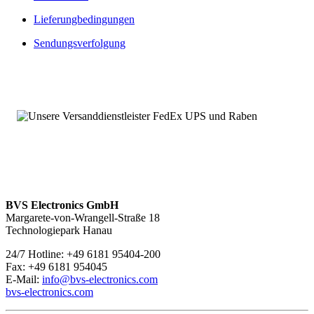
Von diesen Kernpunkten profitieren Sie bei unseren Ersatz- und
Lieferungbedingungen
Austauschleistungen:
Sendungsverfolgung
Umfangreich getestet und geprüft
Produktüberholte Ersatz- und Austauschteile sowie Neuteile
Umfassende Verfügbarkeit, auch von typengestrichenen- und
bereits abgekündigten Baugruppen
Langfristige Verfügbarkeitszusicherungen möglich
Angebot von Neuteilen
Über 100.000 Baugruppen sofort verfügbar
1070044001 – Service mit 24 Stunden-Erreichbarkeit
Wir sind
rund um die Uhr und an sieben Tagen pro Woche für
Sie erreichbar
. Bei Fragen kontaktieren Sie uns unter
+49 6181
95404-200.
BVS Electronics GmbH
Margarete-von-Wrangell-Straße 18
Technologiepark Hanau
24/7 Hotline: +49 6181 95404-200
Fax: +49 6181 954045
E-Mail:
info@bvs-electronics.com
bvs-electronics.com