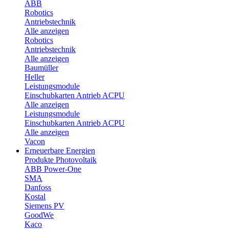
ABB
Robotics
Antriebstechnik
Alle anzeigen
Robotics
Antriebstechnik
Alle anzeigen
Baumüller
Heller
Leistungsmodule
Einschubkarten Antrieb ACPU
Alle anzeigen
Leistungsmodule
Einschubkarten Antrieb ACPU
Alle anzeigen
Vacon
Erneuerbare Energien
Produkte Photovoltaik
ABB Power-One
SMA
Danfoss
Kostal
Siemens PV
GoodWe
Kaco