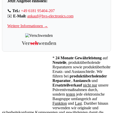
Jetzt Angebot einholen!
📞
Tel.:
+49 6181 95404-207
✉️
E-Mail:
ankauf@bvs-electronics.com
Weitere Informationen →
Ver
sch
wenden
*
24 Monate Gewährleistung
auf
Neuteile
, produktüberholende
Reparaturen sowie produktüberholte
Ersatz- und Austauschteile. Wir
führen bei
produktüberholender
Reparatur
,
Austausch
und
Ersatzteilverkauf
nicht nur
unsere
Präventivmaßnahmen durch,
sondern
testen
jede elektronische
Baugruppe umfangreich auf
Funktion
und
Last
. Darüber hinaus
verwenden wir originale und
sicherheitskonforme Komponenten und gewährleisten damit die