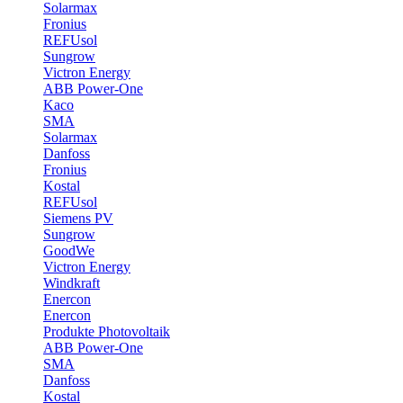
Solarmax
Fronius
REFUsol
Sungrow
Victron Energy
ABB Power-One
Kaco
SMA
Solarmax
Danfoss
Fronius
Kostal
REFUsol
Siemens PV
Sungrow
GoodWe
Victron Energy
Windkraft
Enercon
Enercon
Produkte Photovoltaik
ABB Power-One
SMA
Danfoss
Kostal