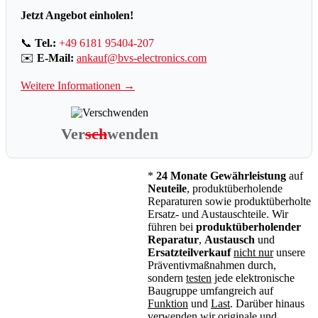
Jetzt Angebot einholen!
📞
Tel.:
+49 6181 95404-207
✉️
E-Mail:
ankauf@bvs-electronics.com
Weitere Informationen →
Ver
sch
wenden
*
24 Monate Gewährleistung
auf
Neuteile
, produktüberholende
Reparaturen sowie produktüberholte
Ersatz- und Austauschteile. Wir
führen bei
produktüberholender
Reparatur
,
Austausch
und
Ersatzteilverkauf
nicht nur
unsere
Präventivmaßnahmen durch,
sondern
testen
jede elektronische
Baugruppe umfangreich auf
Funktion
und
Last
. Darüber hinaus
verwenden wir originale und