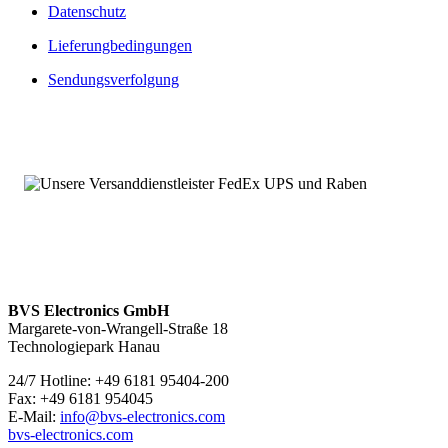
Datenschutz
Von diesen Kernpunkten profitieren Sie bei unseren Ersatz- und
Austauschleistungen:
Lieferungbedingungen
Umfangreich getestet und geprüft
Sendungsverfolgung
Produktüberholte Ersatz- und Austauschteile sowie Neuteile
Umfassende Verfügbarkeit, auch von typengestrichenen- und
bereits abgekündigten Baugruppen
Langfristige Verfügbarkeitszusicherungen möglich
Angebot von Neuteilen
Über 100.000 Baugruppen sofort verfügbar
1070041535 – Service mit 24 Stunden-Erreichbarkeit
Wir sind
rund um die Uhr und an sieben Tagen pro Woche für
Sie erreichbar
. Bei Fragen kontaktieren Sie uns unter
+49 6181
95404-200.
BVS Electronics GmbH
Margarete-von-Wrangell-Straße 18
Technologiepark Hanau
24/7 Hotline: +49 6181 95404-200
Fax: +49 6181 954045
E-Mail:
info@bvs-electronics.com
bvs-electronics.com