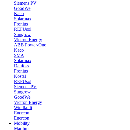
Siemens PV
GoodWe
Kaco
Solarmax
Fronius
REFUsol
Sungrow
Victron Energy
ABB Power-One
Kaco
SMA
Solarmax
Danfoss
Fronius
Kostal
REFUsol
Siemens PV
Sungrow
GoodWe
Victron Energy
Windkraft
Enercon
Enercon
Mobility
Maritim