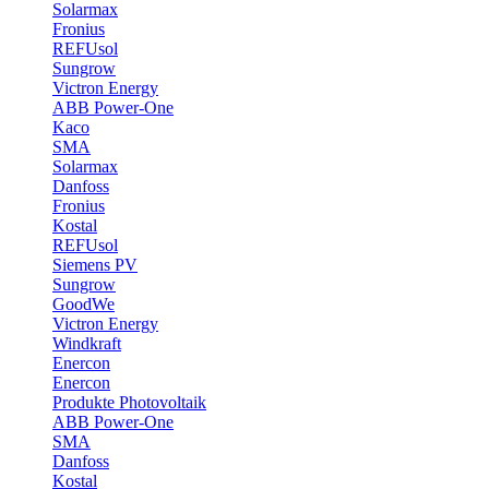
Solarmax
Fronius
REFUsol
Sungrow
Victron Energy
ABB Power-One
Kaco
SMA
Solarmax
Danfoss
Fronius
Kostal
REFUsol
Siemens PV
Sungrow
GoodWe
Victron Energy
Windkraft
Enercon
Enercon
Produkte Photovoltaik
ABB Power-One
SMA
Danfoss
Kostal