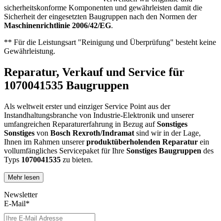
sicherheitskonforme Komponenten und gewährleisten damit die
Sicherheit der eingesetzten Baugruppen nach den Normen der
Maschinenrichtlinie 2006/42/EG
.
** Für die Leistungsart "Reinigung und Überprüfung" besteht keine
Gewährleistung.
Reparatur, Verkauf und Service für
1070041535 Baugruppen
Als weltweit erster und einziger Service Point aus der
Instandhaltungsbranche von Industrie-Elektronik und unserer
umfangreichen Reparaturerfahrung in Bezug auf
Sonstiges
Sonstiges
von
Bosch Rexroth/Indramat
sind wir in der Lage,
Ihnen im Rahmen unserer
produktüberholenden Reparatur
ein
vollumfängliches Servicepaket für Ihre
Sonstiges
Baugruppen
des
Typs
1070041535
zu bieten.
Mehr lesen
Dies unterscheidet unsere
produktüberholende Reparatur
von
konventionellen Reparaturen:
Newsletter
E-Mail*
Präventiver Austausch aller Bauteile, die einer Alterung
oder einem höheren Verschleiß unterliegen