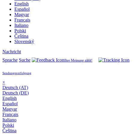
English
Español
Magyar
Français
Italiano
Polski
Čeština
Slovenský
Nachricht
Sprache
Suche
Ihre Meinung zählt!
Sendungsverfolgung
×
Deutsch (AT)
Deutsch (DE)
English
Español
Magyar
Français
Italiano
Polski
Čeština