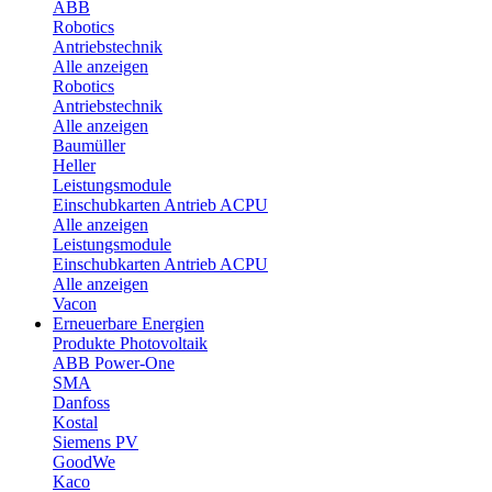
ABB
Robotics
Antriebstechnik
Alle anzeigen
Robotics
Antriebstechnik
Alle anzeigen
Baumüller
Heller
Leistungsmodule
Einschubkarten Antrieb ACPU
Alle anzeigen
Leistungsmodule
Einschubkarten Antrieb ACPU
Alle anzeigen
Vacon
Erneuerbare Energien
Produkte Photovoltaik
ABB Power-One
SMA
Danfoss
Kostal
Siemens PV
GoodWe
Kaco