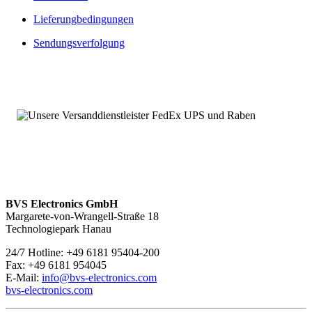
Von diesen Kernpunkten profitieren Sie bei unseren Ersatz- und
Lieferungbedingungen
Austauschleistungen:
Sendungsverfolgung
Umfangreich getestet und geprüft
Produktüberholte Ersatz- und Austauschteile sowie Neuteile
Umfassende Verfügbarkeit, auch von typengestrichenen- und
bereits abgekündigten Baugruppen
Angebot von Neuteilen
Über 100.000 Baugruppen sofort verfügbar
038035-504401 – Service mit 24 Stunden-Erreichbarkeit
Wir sind
rund um die Uhr und an sieben Tagen pro Woche für
Sie erreichbar
. Bei Fragen kontaktieren Sie uns unter
+49 6181
95404-200.
BVS Electronics GmbH
Margarete-von-Wrangell-Straße 18
Technologiepark Hanau
24/7 Hotline: +49 6181 95404-200
Fax: +49 6181 954045
E-Mail:
info@bvs-electronics.com
bvs-electronics.com