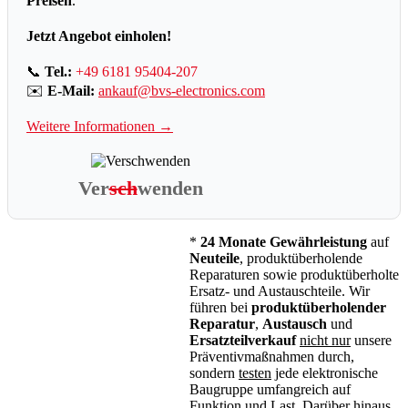
Preisen
.
Jetzt Angebot einholen!
📞
Tel.:
+49 6181 95404-207
✉️
E-Mail:
ankauf@bvs-electronics.com
Weitere Informationen →
Ver
sch
wenden
*
24 Monate Gewährleistung
auf
Neuteile
, produktüberholende
Reparaturen sowie produktüberholte
Ersatz- und Austauschteile. Wir
führen bei
produktüberholender
Reparatur
,
Austausch
und
Ersatzteilverkauf
nicht nur
unsere
Präventivmaßnahmen durch,
sondern
testen
jede elektronische
Baugruppe umfangreich auf
Funktion
und
Last
. Darüber hinaus