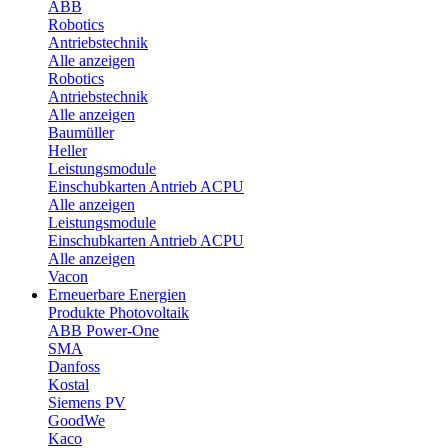
ABB
Robotics
Antriebstechnik
Alle anzeigen
Robotics
Antriebstechnik
Alle anzeigen
Baumüller
Heller
Leistungsmodule
Einschubkarten Antrieb ACPU
Alle anzeigen
Leistungsmodule
Einschubkarten Antrieb ACPU
Alle anzeigen
Vacon
Erneuerbare Energien
Produkte Photovoltaik
ABB Power-One
SMA
Danfoss
Kostal
Siemens PV
GoodWe
Kaco