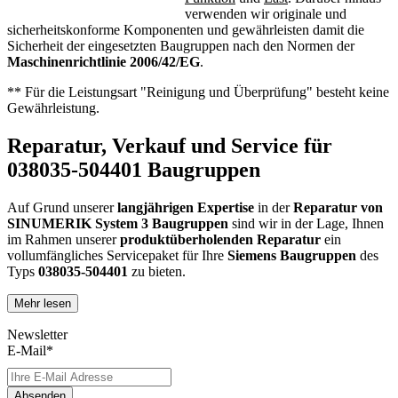
verwenden wir originale und
sicherheitskonforme Komponenten und gewährleisten damit die
Sicherheit der eingesetzten Baugruppen nach den Normen der
Maschinenrichtlinie 2006/42/EG
.
** Für die Leistungsart "Reinigung und Überprüfung" besteht keine
Gewährleistung.
Reparatur, Verkauf und Service für
038035-504401 Baugruppen
Auf Grund unserer
langjährigen Expertise
in der
Reparatur von
SINUMERIK System 3 Baugruppen
sind wir in der Lage, Ihnen
im Rahmen unserer
produktüberholenden Reparatur
ein
vollumfängliches Servicepaket für Ihre
Siemens
Baugruppen
des
Typs
038035-504401
zu bieten.
Mehr lesen
Dies unterscheidet unsere
produktüberholende Reparatur
von
konventionellen Reparaturen:
Newsletter
E-Mail*
Präventiver Austausch aller Bauteile, die einer Alterung
oder einem höheren Verschleiß unterliegen
Anlehnung unserer Reparatur an die EG-
Absenden