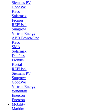
Siemens PV
GoodWe
Kaco
Solarmax
Fronius
REFUsol
Sungrow
Victron Energy
ABB Power-One
Kaco
SMA
Solarmax
Danfoss
Fronius
Kostal
REFUsol
Siemens PV
Sungrow
GoodWe
Victron Energy
Windkraft
Enercon
Enercon
Mobility
Maritim