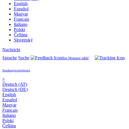
English
Español
Magyar
Français
Italiano
Polski
Čeština
Slovenský
Nachricht
Sprache
Suche
Ihre Meinung zählt!
Sendungsverfolgung
×
Deutsch (AT)
Deutsch (DE)
English
Español
Magyar
Français
Italiano
Polski
Čeština