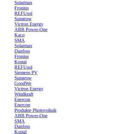
Solarmax
Fronius
REFUsol
Sungrow
Victron Energy
ABB Power-One
Kaco
SMA
Solarmax
Danfoss
Fronius
Kostal
REFUsol
Siemens PV
Sungrow
GoodWe
Victron Energy
Windkraft
Enercon
Enercon
Produkte Photovoltaik
ABB Power-One
SMA
Danfoss
Kostal