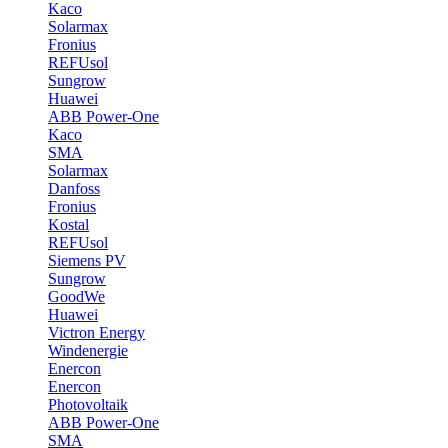
Kaco
Solarmax
Fronius
REFUsol
Sungrow
Huawei
ABB Power-One
Kaco
SMA
Solarmax
Danfoss
Fronius
Kostal
REFUsol
Siemens PV
Sungrow
GoodWe
Huawei
Victron Energy
Windenergie
Enercon
Enercon
Photovoltaik
ABB Power-One
SMA