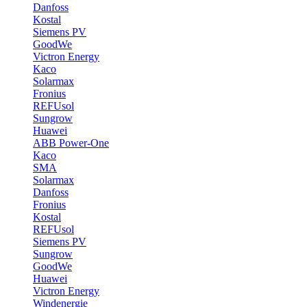
Danfoss
Kostal
Siemens PV
GoodWe
Victron Energy
Kaco
Solarmax
Fronius
REFUsol
Sungrow
Huawei
ABB Power-One
Kaco
SMA
Solarmax
Danfoss
Fronius
Kostal
REFUsol
Siemens PV
Sungrow
GoodWe
Huawei
Victron Energy
Windenergie