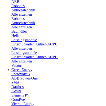
ABB
Robotics
Antriebstechnik
Alle anzeigen
Robotics
Antriebstechnik
Alle anzeigen
Baumüller
Heller
Leistungsmodule
Einschubkarten Antrieb ACPU
Alle anzeigen
Leistungsmodule
Einschubkarten Antrieb ACPU
Alle anzeigen
Vacon
Green Energy
Photovoltaik
ABB Power-One
SMA
Danfoss
Kostal
Siemens PV
GoodWe
Victron Energy