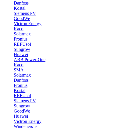
Danfoss
Kostal
Siemens PV
GoodWe
Victron Energy
Kaco
Solarmax
Fronius
REFUsol
Sungrow
Huawei
ABB Power-One
Kaco
SMA
Solarmax
Danfoss
Fronius
Kostal
REFUsol
Siemens PV
Sungrow
GoodWe
Huawei
Victron Energy
Windenergie