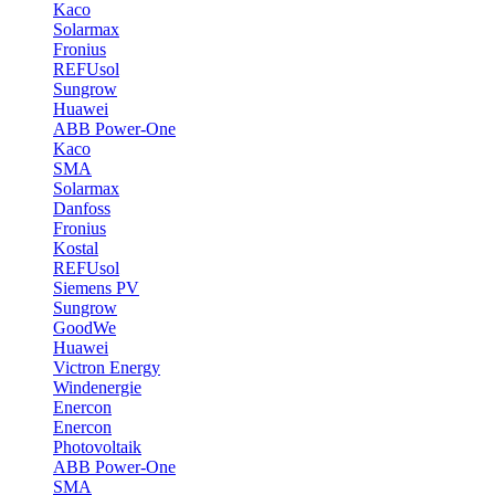
Kaco
Solarmax
Fronius
REFUsol
Sungrow
Huawei
ABB Power-One
Kaco
SMA
Solarmax
Danfoss
Fronius
Kostal
REFUsol
Siemens PV
Sungrow
GoodWe
Huawei
Victron Energy
Windenergie
Enercon
Enercon
Photovoltaik
ABB Power-One
SMA