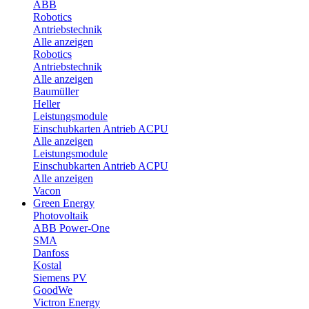
ABB
Robotics
Antriebstechnik
Alle anzeigen
Robotics
Antriebstechnik
Alle anzeigen
Baumüller
Heller
Leistungsmodule
Einschubkarten Antrieb ACPU
Alle anzeigen
Leistungsmodule
Einschubkarten Antrieb ACPU
Alle anzeigen
Vacon
Green Energy
Photovoltaik
ABB Power-One
SMA
Danfoss
Kostal
Siemens PV
GoodWe
Victron Energy