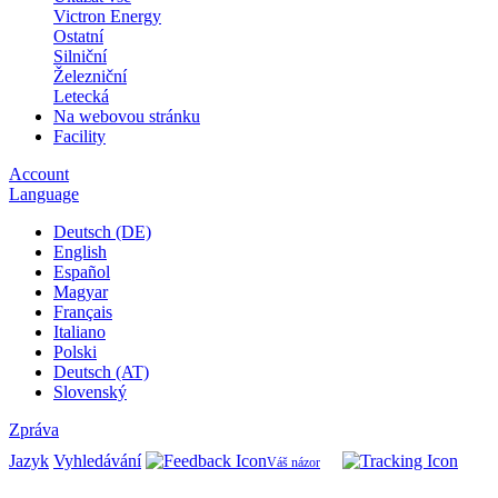
Victron Energy
Ostatní
Silniční
Železniční
Letecká
Na webovou stránku
Facility
Account
Language
Deutsch (DE)
English
Español
Magyar
Français
Italiano
Polski
Deutsch (AT)
Slovenský
Zpráva
Jazyk
Vyhledávání
Váš názor