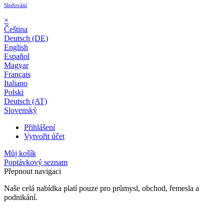
Sledování
×
Čeština
Deutsch (DE)
English
Español
Magyar
Français
Italiano
Polski
Deutsch (AT)
Slovenský
Přihlášení
Vytvořit účet
Můj košík
Poptávkový seznam
Přepnout navigaci
Naše celá nabídka platí pouze pro průmysl, obchod, řemesla a
podnikání.
24 měsíční záruka*