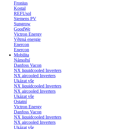
Fronius
Kostal
REFUsol
Siemens PV
Sungrow
GoodWe
Victron Energy
Větrná energie
Enercon
Enercon
Mobilita
Námořní
Danfoss Vacon
NX liquidcooled Inverters
NX aircooled Inverters
Ukázat vše
NX liquidcooled Inverters
NX aircooled Inverters
Ukázat vše
Ostatní
Victron Energy
Danfoss Vacon
NX liquidcooled Inverters
NX aircooled Inverters
Ukázat vše