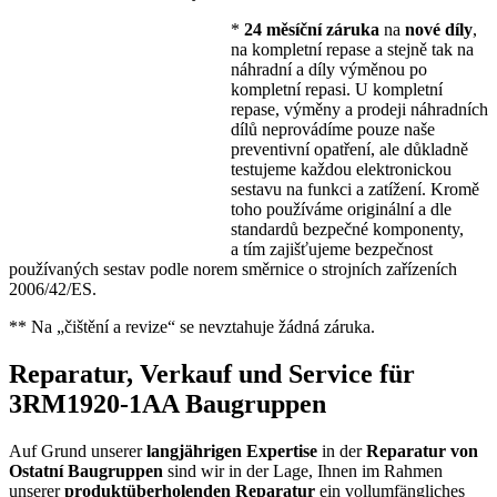
*
24 měsíční záruka
na
nové díly
,
na kompletní repase a stejně tak na
náhradní a díly výměnou po
kompletní repasi. U kompletní
repase, výměny a prodeji náhradních
dílů neprovádíme pouze naše
preventivní opatření, ale důkladně
testujeme každou elektronickou
sestavu na funkci a zatížení. Kromě
toho používáme originální a dle
standardů bezpečné komponenty,
a tím zajišťujeme bezpečnost
používaných sestav podle norem směrnice o strojních zařízeních
2006/42/ES.
** Na „čištění a revize“ se nevztahuje žádná záruka.
Reparatur, Verkauf und Service für
3RM1920-1AA Baugruppen
Auf Grund unserer
langjährigen Expertise
in der
Reparatur von
Ostatní Baugruppen
sind wir in der Lage, Ihnen im Rahmen
unserer
produktüberholenden Reparatur
ein vollumfängliches