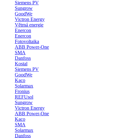
Siemens PV
Sungrow
GoodWe
Victron Energy
Větrná energie
Enercon
Enercon
Fotovoltaika
ABB Power-One
SMA
Danfoss
Kostal
Siemens PV
GoodWe
Kaco
Solarmax
Fronius
REFUsol
Sungrow
Victron Energy
ABB Power-One
Kaco
SMA
Solarmax
Danfoss