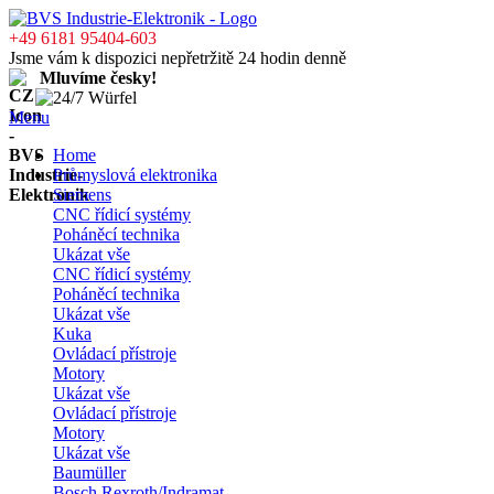
+49 6181 95404-603
Jsme vám k dispozici nepřetržitě 24 hodin denně
Mluvíme česky!
Menu
Home
Průmyslová elektronika
Siemens
CNC řídicí systémy
Poháněcí technika
Ukázat vše
CNC řídicí systémy
Poháněcí technika
Ukázat vše
Kuka
Ovládací přístroje
Motory
Ukázat vše
Ovládací přístroje
Motory
Ukázat vše
Baumüller
Bosch Rexroth/Indramat