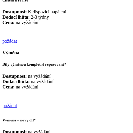
Čištění a revize**
Dostupnost:
K dispozici napájení
Dodací lhůta:
2-3 týdny
Cena:
na vyžádání
požádat
Výměna
Díly výměnou kompletně repasované*
Dostupnost:
na vyžádání
Dodací lhůta:
na vyžádání
Cena:
na vyžádání
požádat
Výměna – nový díl*
Dostupnost:
na vyžádání