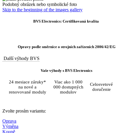
Podobný obrázek nebo symbolické foto
Skip to the beginning of the images gallery
BVS Electronics: Certifikovaná kvalita
Opravy podle směrnice o strojních zařízeních 2006/42/EG
Další výhody BVS
Vaše výhody s BVS Electronics
24 mesiace záruky*
Viac ako 1 000
Celosvetové
na nové a
000 dostupných
doručenie
renovované moduly
modulov
Zvolte prosím variantu:
Oprava
Výměna
Koupě