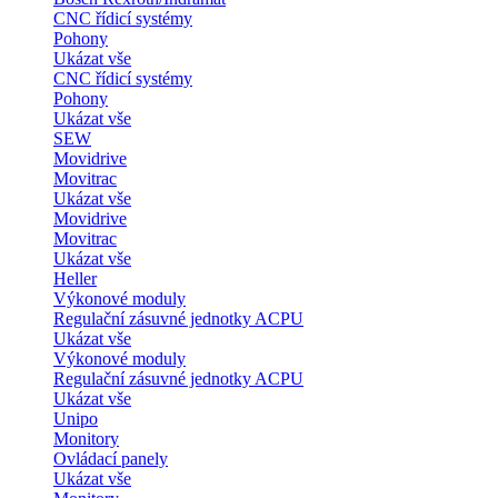
CNC řídicí systémy
Pohony
Ukázat vše
CNC řídicí systémy
Pohony
Ukázat vše
SEW
Movidrive
Movitrac
Ukázat vše
Movidrive
Movitrac
Ukázat vše
Heller
Výkonové moduly
Regulační zásuvné jednotky ACPU
Ukázat vše
Výkonové moduly
Regulační zásuvné jednotky ACPU
Ukázat vše
Unipo
Monitory
Ovládací panely
Ukázat vše