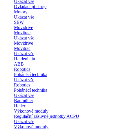
Ukázat vše
Ovládací přístroje
Motory
Ukázat vše
SEW
Movidrive
Movitrac
Ukázat vše
Movidrive
Movitrac
Ukázat vše
Heidenhain
ABB
Robotics
Poháněcí technika
Ukázat vše
Robotics
Poháněcí technika
Ukázat vše
Baumüller
Heller
Výkonové moduly
Regulační zásuvné jednotky ACPU
Ukázat vše
Výkonové moduly