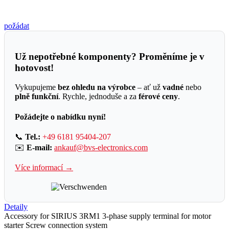
požádat
Už nepotřebné komponenty? Proměníme je v
hotovost!
Vykupujeme
bez ohledu na výrobce
– ať už
vadné
nebo
plně funkční
. Rychle, jednoduše a za
férové ceny
.
Požádejte o nabídku nyní!
📞
Tel.:
+49 6181 95404-207
✉️
E-mail:
ankauf@bvs-electronics.com
Více informací →
Detaily
Accessory for SIRIUS 3RM1 3-phase supply terminal for motor
starter Screw connection system