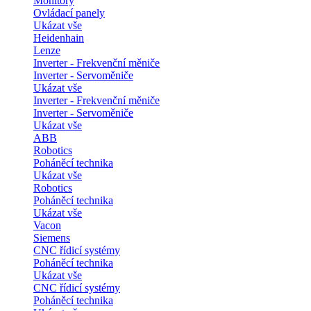
Monitory
Ovládací panely
Ukázat vše
Heidenhain
Lenze
Inverter - Frekvenční měniče
Inverter - Servoměniče
Ukázat vše
Inverter - Frekvenční měniče
Inverter - Servoměniče
Ukázat vše
ABB
Robotics
Poháněcí technika
Ukázat vše
Robotics
Poháněcí technika
Ukázat vše
Vacon
Siemens
CNC řídicí systémy
Poháněcí technika
Ukázat vše
CNC řídicí systémy
Poháněcí technika