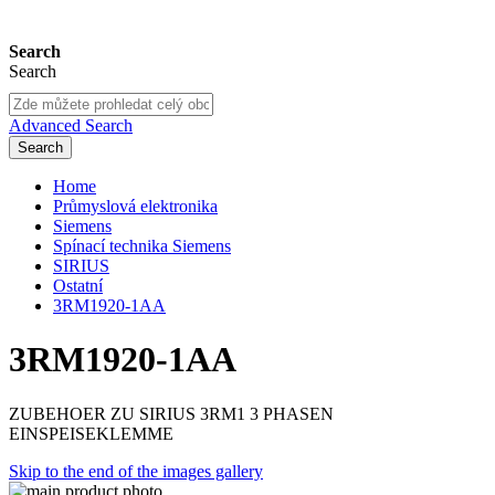
Search
Search
Advanced Search
Search
Home
Průmyslová elektronika
Siemens
Spínací technika Siemens
SIRIUS
Ostatní
3RM1920-1AA
3RM1920-1AA
ZUBEHOER ZU SIRIUS 3RM1 3 PHASEN
EINSPEISEKLEMME
Skip to the end of the images gallery