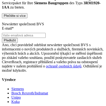
Servicepaket für Ihre
Siemens
Baugruppen
des Typs
3RM1920-
1AA
zu bieten.
Přečtěte si více
Dies unterscheidet unsere
produktüberholende Reparatur
von
konventionellen Reparaturen:
Newsletter společnosti BVS
E-mail*
Präventiver Austausch aller Bauteile, die einer Alterung
oder einem höheren Verschleiß unterliegen
Anlehnung unserer Reparatur an die EG-
Předložit
Maschinenrichtlinie 2006/42/EG
Ano, chci pravidelně odebírat newsletter společnosti BVS s
Austausch aller Komponenten, die als Schwachstellen
informacemi o nových produktech a službách, firemních novinkách,
identifiziert werden und somit ein Sicherheitsrisiko für die
výherních hrách a akcích. Upozornění týkající se měření úspěšnosti
Maschine und deren Betreiber darstellen
po získání vašeho souhlasu, použití poskytovatele zasílacích služeb
Ausschließliche Verwendung der vom Hersteller oder
CleverReach, registrace přihlášení a vašeho práva na odstoupení
Gesetzgeber neuen & zugelassenen Komponenten
najdete v našem prohlášení o
ochraně osobních údajů
. Odhlášení je
Überprüfung aller relevanten Funktionen in Form von
možné kdykoliv.
Funktions- und Lasttests
Výrobce
Mit unserer
optionalen Eilreparatur
sind wir zusätzlich in der
Lage, die Reparatur Ihrer
3RM1920-1AA
Baugruppe in unserem
Siemens
zertifizierten Reparaturprozess
bei gleichbleibender Qualität zu
Bosch Rexroth/Indramat
priorisieren.
Unipo
Kuka
Verkauf von Ersatz- und Austauschteilen