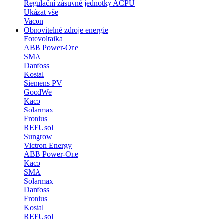
Regulační zásuvné jednotky ACPU
Ukázat vše
Vacon
Obnovitelné zdroje energie
Fotovoltaika
ABB Power-One
SMA
Danfoss
Kostal
Siemens PV
GoodWe
Kaco
Solarmax
Fronius
REFUsol
Sungrow
Victron Energy
ABB Power-One
Kaco
SMA
Solarmax
Danfoss
Fronius
Kostal
REFUsol