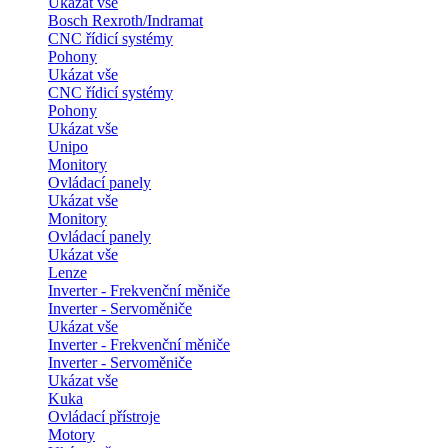
Ukázat vše
Bosch Rexroth/Indramat
CNC řídicí systémy
Pohony
Ukázat vše
CNC řídicí systémy
Pohony
Ukázat vše
Unipo
Monitory
Ovládací panely
Ukázat vše
Monitory
Ovládací panely
Ukázat vše
Lenze
Inverter - Frekvenční měniče
Inverter - Servoměniče
Ukázat vše
Inverter - Frekvenční měniče
Inverter - Servoměniče
Ukázat vše
Kuka
Ovládací přístroje
Motory