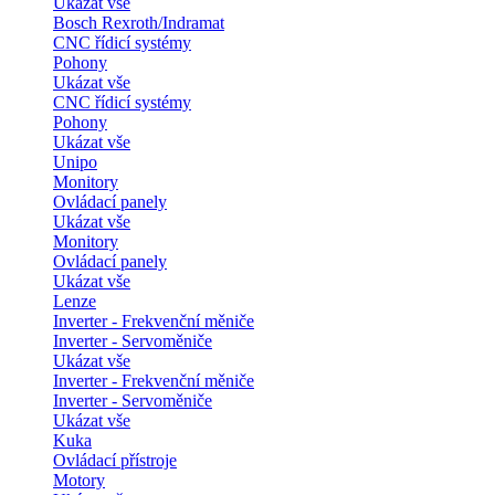
Ukázat vše
Bosch Rexroth/Indramat
CNC řídicí systémy
Pohony
Ukázat vše
CNC řídicí systémy
Pohony
Ukázat vše
Unipo
Monitory
Ovládací panely
Ukázat vše
Monitory
Ovládací panely
Ukázat vše
Lenze
Inverter - Frekvenční měniče
Inverter - Servoměniče
Ukázat vše
Inverter - Frekvenční měniče
Inverter - Servoměniče
Ukázat vše
Kuka
Ovládací přístroje
Motory