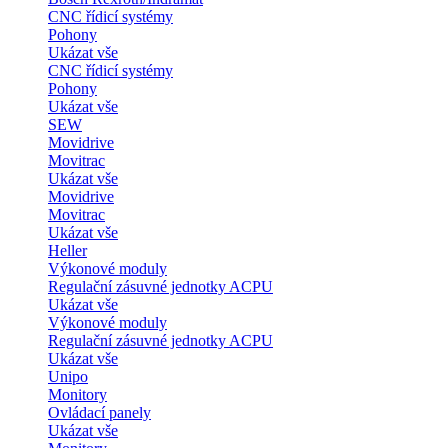
CNC řídicí systémy
Pohony
Ukázat vše
CNC řídicí systémy
Pohony
Ukázat vše
SEW
Movidrive
Movitrac
Ukázat vše
Movidrive
Movitrac
Ukázat vše
Heller
Výkonové moduly
Regulační zásuvné jednotky ACPU
Ukázat vše
Výkonové moduly
Regulační zásuvné jednotky ACPU
Ukázat vše
Unipo
Monitory
Ovládací panely
Ukázat vše