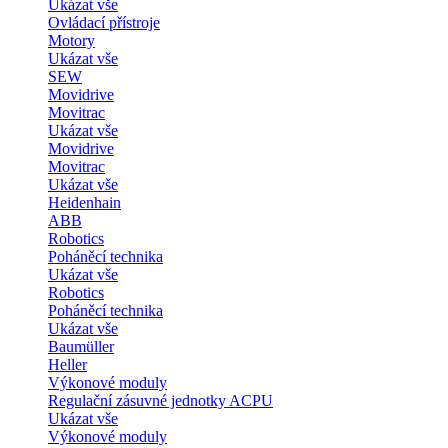
Ukázat vše
Ovládací přístroje
Motory
Ukázat vše
SEW
Movidrive
Movitrac
Ukázat vše
Movidrive
Movitrac
Ukázat vše
Heidenhain
ABB
Robotics
Poháněcí technika
Ukázat vše
Robotics
Poháněcí technika
Ukázat vše
Baumüller
Heller
Výkonové moduly
Regulační zásuvné jednotky ACPU
Ukázat vše
Výkonové moduly