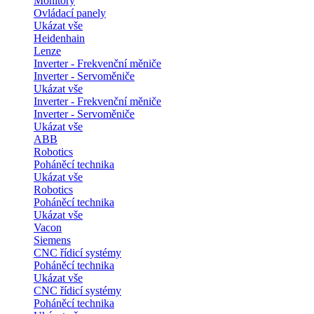
Monitory
Ovládací panely
Ukázat vše
Heidenhain
Lenze
Inverter - Frekvenční měniče
Inverter - Servoměniče
Ukázat vše
Inverter - Frekvenční měniče
Inverter - Servoměniče
Ukázat vše
ABB
Robotics
Poháněcí technika
Ukázat vše
Robotics
Poháněcí technika
Ukázat vše
Vacon
Siemens
CNC řídicí systémy
Poháněcí technika
Ukázat vše
CNC řídicí systémy
Poháněcí technika