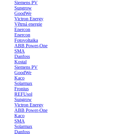
Siemens PV
Sungrow
GoodWe
Victron Energy
Větrná energie
Enercon
Enercon
Fotovoltaika
ABB Power-One
SMA
Danfoss
Kostal
Siemens PV
GoodWe
Kaco
Solarmax
Fronius
REFUsol
Sungrow
Victron Energy
ABB Power-One
Kaco
SMA
Solarmax
Danfoss