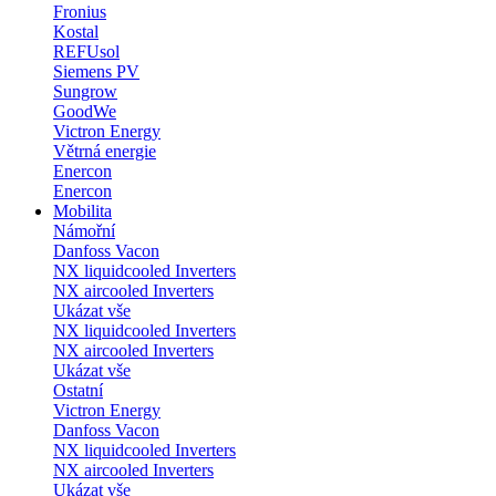
Fronius
Kostal
REFUsol
Siemens PV
Sungrow
GoodWe
Victron Energy
Větrná energie
Enercon
Enercon
Mobilita
Námořní
Danfoss Vacon
NX liquidcooled Inverters
NX aircooled Inverters
Ukázat vše
NX liquidcooled Inverters
NX aircooled Inverters
Ukázat vše
Ostatní
Victron Energy
Danfoss Vacon
NX liquidcooled Inverters
NX aircooled Inverters
Ukázat vše