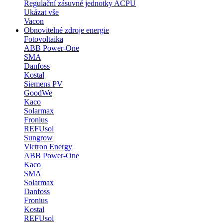
Regulační zásuvné jednotky ACPU
Ukázat vše
Vacon
Obnovitelné zdroje energie
Fotovoltaika
ABB Power-One
SMA
Danfoss
Kostal
Siemens PV
GoodWe
Kaco
Solarmax
Fronius
REFUsol
Sungrow
Victron Energy
ABB Power-One
Kaco
SMA
Solarmax
Danfoss
Fronius
Kostal
REFUsol