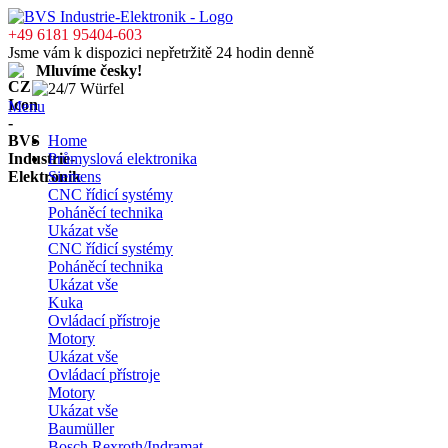
+49 6181 95404-603
Jsme vám k dispozici nepřetržitě 24 hodin denně
Mluvíme česky!
Menu
Home
Průmyslová elektronika
Siemens
CNC řídicí systémy
Poháněcí technika
Ukázat vše
CNC řídicí systémy
Poháněcí technika
Ukázat vše
Kuka
Ovládací přístroje
Motory
Ukázat vše
Ovládací přístroje
Motory
Ukázat vše
Baumüller
Bosch Rexroth/Indramat