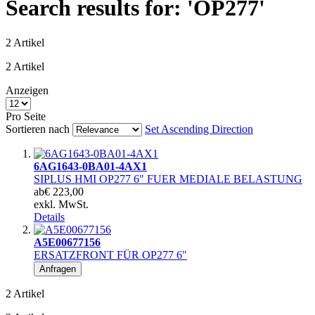
Search results for: 'OP277'
2
Artikel
2
Artikel
Anzeigen
Pro Seite
Sortieren nach
Set Ascending Direction
6AG1643-0BA01-4AX1
SIPLUS HMI OP277 6" FUER MEDIALE BELASTUNG
ab
€ 223,00
exkl. MwSt.
Details
A5E00677156
ERSATZFRONT FÜR OP277 6"
Anfragen
2
Artikel