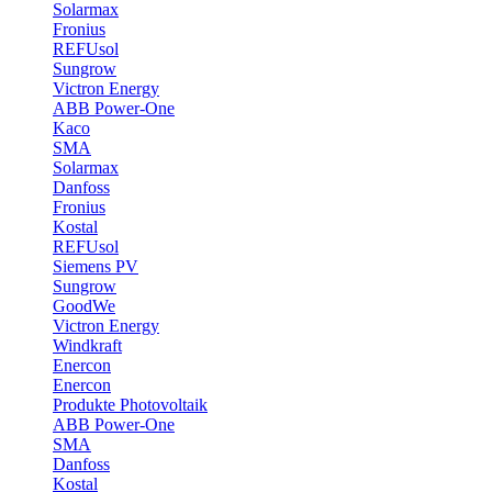
Solarmax
Fronius
REFUsol
Sungrow
Victron Energy
ABB Power-One
Kaco
SMA
Solarmax
Danfoss
Fronius
Kostal
REFUsol
Siemens PV
Sungrow
GoodWe
Victron Energy
Windkraft
Enercon
Enercon
Produkte Photovoltaik
ABB Power-One
SMA
Danfoss
Kostal