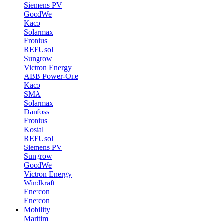
Siemens PV
GoodWe
Kaco
Solarmax
Fronius
REFUsol
Sungrow
Victron Energy
ABB Power-One
Kaco
SMA
Solarmax
Danfoss
Fronius
Kostal
REFUsol
Siemens PV
Sungrow
GoodWe
Victron Energy
Windkraft
Enercon
Enercon
Mobility
Maritim