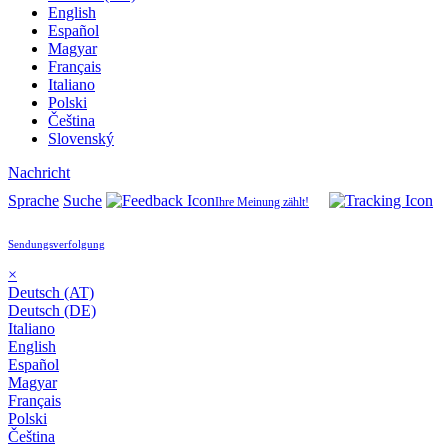
English
Español
Magyar
Français
Italiano
Polski
Čeština
Slovenský
Nachricht
Sprache
Suche
Ihre Meinung zählt!
Sendungsverfolgung
×
Deutsch (AT)
Deutsch (DE)
Italiano
English
Español
Magyar
Français
Polski
Čeština