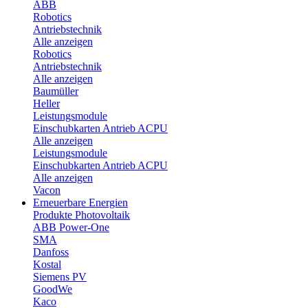
ABB
Robotics
Antriebstechnik
Alle anzeigen
Robotics
Antriebstechnik
Alle anzeigen
Baumüller
Heller
Leistungsmodule
Einschubkarten Antrieb ACPU
Alle anzeigen
Leistungsmodule
Einschubkarten Antrieb ACPU
Alle anzeigen
Vacon
Erneuerbare Energien
Produkte Photovoltaik
ABB Power-One
SMA
Danfoss
Kostal
Siemens PV
GoodWe
Kaco