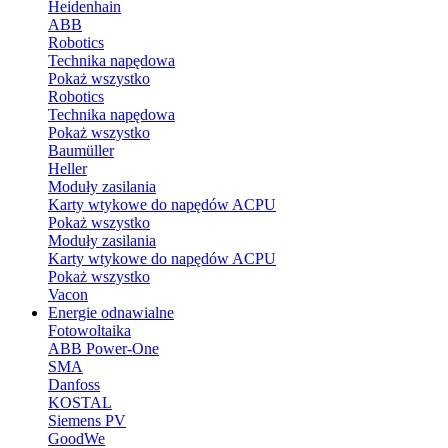
Heidenhain
ABB
Robotics
Technika napędowa
Pokaż wszystko
Robotics
Technika napędowa
Pokaż wszystko
Baumüller
Heller
Moduły zasilania
Karty wtykowe do napędów ACPU
Pokaż wszystko
Moduły zasilania
Karty wtykowe do napędów ACPU
Pokaż wszystko
Vacon
Energie odnawialne
Fotowoltaika
ABB Power-One
SMA
Danfoss
KOSTAL
Siemens PV
GoodWe