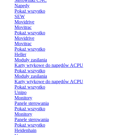
Sterowniki CNC
Napędy
Pokaż wszystko
SEW
Movidrive
Movitrac
Pokaż wszystko
Movidrive
Movitrac
Pokaż wszystko
Heller
Moduły zasilania
Karty wtykowe do napędów ACPU
Pokaż wszystko
Moduły zasilania
Karty wtykowe do napędów ACPU
Pokaż wszystko
Unipo
Monitory
Panele sterowania
Pokaż wszystko
Monitory
Panele sterowania
Pokaż wszystko
Heidenhain