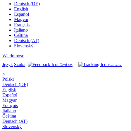
Deutsch (DE)
English
Español
Magyar
Français
Italiano
Čeština
Deutsch (AT)
Slovenský
Wiadomość
Język
Szukaj
Oceń nas
Śledzenie
×
Polski
Deutsch (DE)
English
Español
Magyar
Français
Italiano
Čeština
Deutsch (AT)
Slovenský