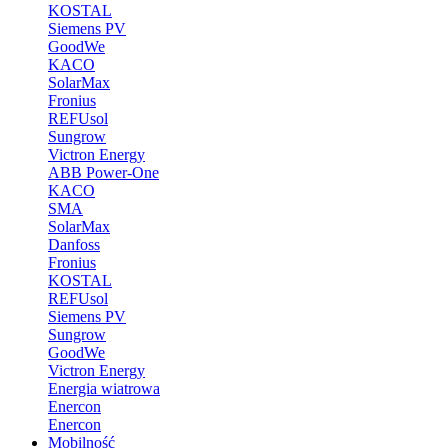
KOSTAL
Siemens PV
GoodWe
KACO
SolarMax
Fronius
REFUsol
Sungrow
Victron Energy
ABB Power-One
KACO
SMA
SolarMax
Danfoss
Fronius
KOSTAL
REFUsol
Siemens PV
Sungrow
GoodWe
Victron Energy
Energia wiatrowa
Enercon
Enercon
Mobilność