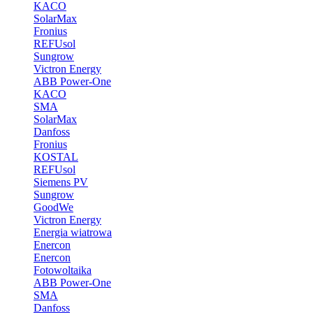
KACO
SolarMax
Fronius
REFUsol
Sungrow
Victron Energy
ABB Power-One
KACO
SMA
SolarMax
Danfoss
Fronius
KOSTAL
REFUsol
Siemens PV
Sungrow
GoodWe
Victron Energy
Energia wiatrowa
Enercon
Enercon
Fotowoltaika
ABB Power-One
SMA
Danfoss